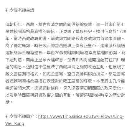
孔令偉老師主講
清朝初年，西藏、蒙古與清之間的關係錯綜複雜，而一封來自第七
輩達賴喇嘛格桑嘉措的書信，正見證了這段歷史。這封信寫於1728
年，當時西藏政局動盪，前藏勢力剛剛殺害後藏勢力首領康濟鼐。
為了穩定局勢，時任陝西總督岳鍾琪上奏雍正皇帝，建議派兵護送
達賴喇嘛至理塘避禍。年僅20歲的達賴喇嘛格桑嘉措迫於形勢，寫
下這封信，向雍正皇帝表達敬意，並告知即將離開拉薩前往四川理
塘的消息。這封信不僅反映了西藏與清之間的政治互動，也展現了
藏文書信獨特格式，如泥金書寫、空白安排與挪抬技法，都是書寫
者達賴喇嘛格桑嘉措在表達對於雍正皇帝的尊敬。本集將由孔令偉
老師帶領大家，透過這封信件，深入探索清初期西藏的政局變化，
以及當時西藏與周邊政權之間的互動，解讀這場跨越時空的歷史對
話。
孔令偉老師簡介：
https://www1.ihp.sinica.edu.tw/Fellows/Ling-
Wei_Kung