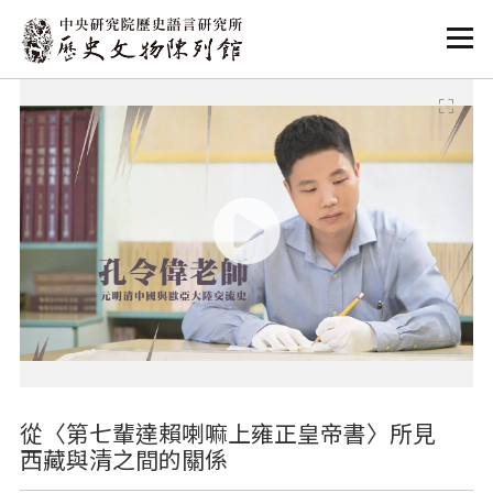
:::
:::
從〈第七輩達賴喇嘛上雍正皇帝書〉所見
西藏與清之間的關係