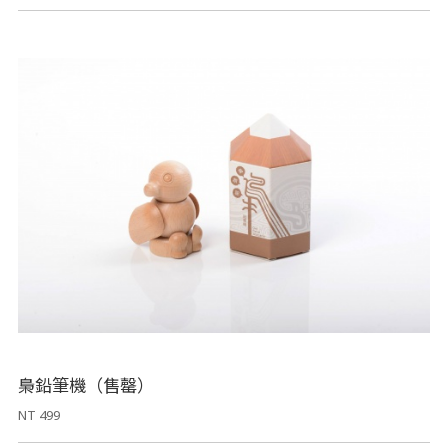
梟鉛筆機（售罄）
NT 499