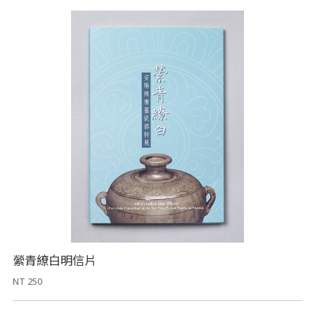
縈青繚白明信片
NT 250