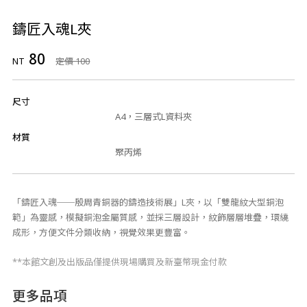
鑄匠入魂L夾
80
NT
定價 100
尺寸
A4，三層式L資料夾
材質
聚丙烯
「鑄匠入魂──殷周青銅器的鑄造技術展」L夾，以「雙龍紋大型銅泡
範」為靈感，模擬銅泡金屬質感，並採三層設計，紋飾層層堆疊，環繞
成形，方便文件分類收納，視覺效果更豐富。
**本館文創及出版品僅提供現場購買及新臺幣現金付款
更多品項