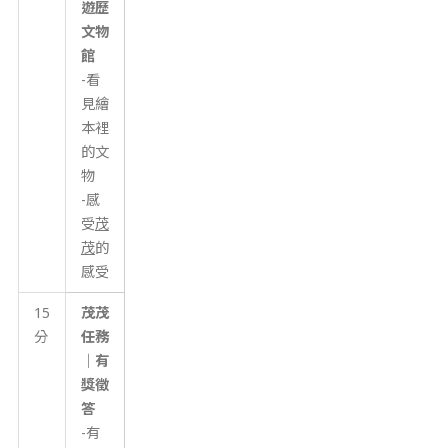
遊歷
文物
館
-看
見繪
本裡
的文
物
-感
受
茂
茂
的
感受
15
茂茂
分
任務
｜有
獎徵
答
-有