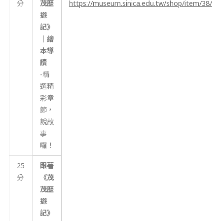
分
茂歷
https://museum.sinica.edu.tw/shop/item/38/
遊
記》
｜繪
本導
讀
-精
選精
彩章
節，
說故
事
囉！
25
跟著
分
《茂
茂歷
遊
記》