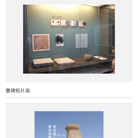
豐碑拓片區