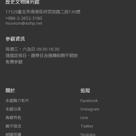
歷史文物陳列館
11529臺北市南港區研究院路二段130號
+886-2-2652-3180
museum@asihp.net
參觀資訊
每週三、六及日 09:30-16:30
逢國定假日、選舉日及連續假期不開放
免費參觀
關於
追蹤
本館簡介影片
Facebook
本館沿革
Instagram
典藏特色
Line
展示理念
Twitter
組織架構
Youtube