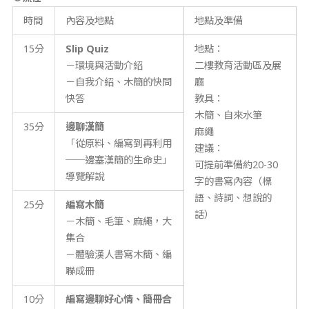
時間
內容及地點
地點及準備
15分
Slip Quiz
地點：
－環境與活動介紹
二樓教育活動區及展
－自我介紹、木簡的快問
廳
快答
教具：
木簡、自來水筆
35分
邊聊漢簡
麻繩
「從原料、編寫到再利用
建議：
──邊塞漢簡的生命史」
可提前準備約20-30
導覽解說
字的書寫內容（標
語、詩詞、想說的
25分
編寫木簡
話）
－木簡、毛筆、麻繩，大
集合
－體驗漢人書寫木簡、編
聯成冊
10分
編寫邊聊好心情、簡冊合