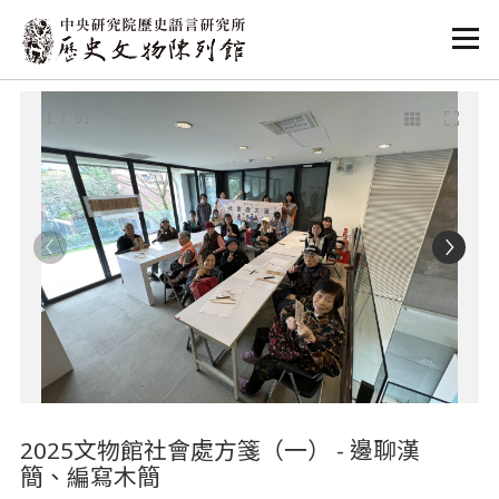
:::
:::
1
/ 91
2025文物館社會處方箋（一） - 邊聊漢
簡、編寫木簡