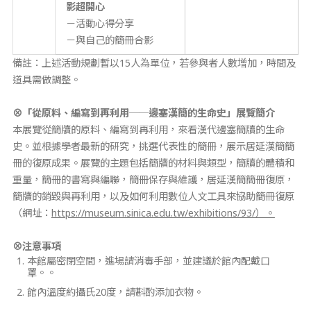
影超開心
－活動心得分享
－與自己的簡冊合影
備註：上述活動規劃暫以15人為單位，若參與者人數增加，時間及
道具需做調整。
⊗「從原料、編寫到再利用──邊塞漢簡的生命史」展覽簡介
本展覽從簡牘的原料、編寫到再利用，來看漢代邊塞簡牘的生命
史。並根據學者最新的研究，挑選代表性的簡冊，展示居延漢簡簡
冊的復原成果。展覽的主題包括簡牘的材料與類型，簡牘的體積和
重量，簡冊的書寫與編聯，簡冊保存與維護，居延漢簡簡冊復原，
簡牘的銷毀與再利用，以及如何利用數位人文工具來協助簡冊復原
（網址：
https://museum.sinica.edu.tw/exhibitions/93/）。
⊗
注意事項
本館屬密閉空間，進場請消毒手部，並建議於館內配戴口
罩。。
館內溫度約攝氏20度，請斟酌添加衣物。