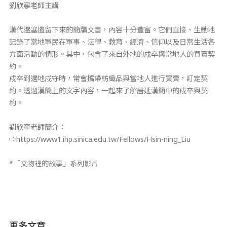
劉欣寧老師主講
漢代邊塞遺留下來的簡牘文書，內容十分豐富。它們直接、生動地
記錄了當地軍民在軍事、法律、教育、經濟、信仰以及日常生活各
方面活動的情形。其中，包含了來自外地的戍卒與當地人的買賣契
約。
戍卒到邊地戍守時，常會攜帶紡織品與當地人進行買賣，訂定契
約。透過漢簡上的文字內容，一起來了解居延漢簡中的戍卒與契
約。
劉欣寧老師簡介：
⇨https://www1.ihp.sinica.edu.tw/Fellows/Hsin-ning_Liu
*「文物裡的故事」系列影片
更多文章