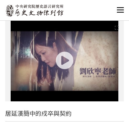
:::
:::
居延漢簡中的戍卒與契約