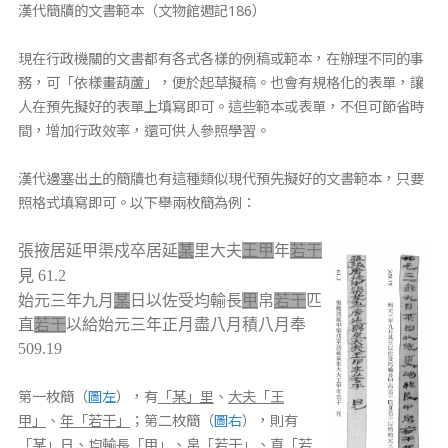
漢代簡牘的文書範本（文物館週記186）
現在行政機關的文書都有各式各樣的例稿或範本，在辦理不同的事
務，可「依樣畫葫蘆」，便於起草擬稿。也會有規格化的表單，讓
人在預先擬好的表單上填寫即可。這些範本或表單，不但可節省時
間，增加行政效率，還可供人參照學習。
漢代邊塞出土的簡牘也有這種類似現代預先擬好的文書範本，只要
照格式填寫即可。以下舉兩枚簡為例：
張掖居延甲渠戍卒居延
某
里大夫
王甲
年
若干
見 61.2
始元三年九月
某
日以佐受均輸長
甲
帛
若干
匹
直
若干
以給始元三年正月盡八月積八月奉
509.19
第一枚簡（
圖左
），有
「某」里
、
大夫「王
甲」
、
年「若干」
；第二枚簡（
圖右
），則有
「某」日
、
均輸長「甲」
、
帛「若干」
、
直「若