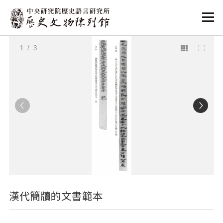
:::
:::
1
/ 3
漢代簡牘的文書範本