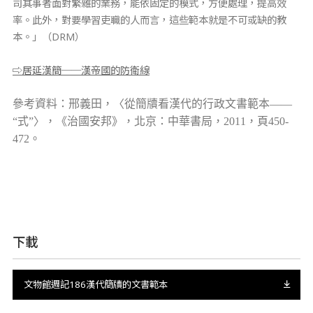
司其事者面對繁雜的業務，能依固定的模式，方便處理，提高效
率。此外，對要學習吏職的人而言，這些範本就是不可或缺的教
本。」
（DRM）
⇨居延漢簡──漢帝國的防衛線
參考資料：
邢義田，〈從簡牘看漢代的行政文書範本——
“式”〉，《治國安邦》，北京：中華書局，2011，頁450-
472。
下載
文物館週記186漢代簡牘的文書範本