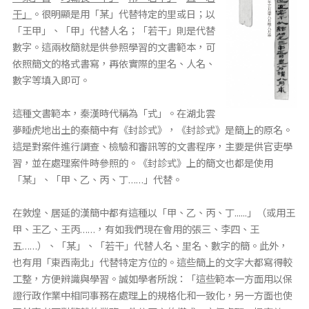
干」
。很明顯是用「某」代替特定的里或日；以
「王甲」、「甲」代替人名；「若干」則是代替
數字。這兩枚簡就是供參照學習的文書範本，可
依照簡文的格式書寫，再依實際的里名、人名、
數字等填入即可。
這種文書範本，秦漢時代稱為「式」。在湖北雲
夢睡虎地出土的秦簡中有《封診式》，《封診式》是簡上的原名。
這是對案件進行調查、檢驗和審訊等的文書程序，主要是供官吏學
習，並在處理案件時參照的。《封診式》上的簡文也都是使用
「某」、「甲、乙、丙、丁……」代替。
在敦煌、居延的漢簡中都有這種以「甲、乙、丙、丁......」（或用王
甲、王乙、王丙……，有如我們現在會用的張三、李四、王
五……）、「某」、「若干」代替人名、里名、數字的簡。此外，
也有用「東西南北」代替特定方位的。這些簡上的文字大都寫得較
工整，方便辨識與學習。誠如學者所說：「這些範本一方面用以保
證行政作業中相同事務在處理上的規格化和一致化，另一方面也使