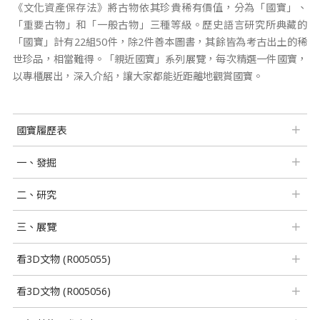
《文化資產保存法》將古物依其珍貴稀有價值，分為「國寶」、
「重要古物」和「一般古物」三種等級。歷史語言研究所典藏的
「國寶」計有22組50件，除2件善本圖書，其餘皆為考古出土的稀
世珍品，相當難得。「親近國寶」系列展覽，每次精選一件國寶，
以專櫃展出，深入介紹，讓大家都能近距離地觀賞國寶。
國寶履歷表
一、發掘
二、研究
三、展覽
看3D文物 (R005055)
看3D文物 (R005056)