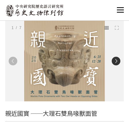
:::
:::
1
/ 7
親近國寶 ──大理石雙鳥喙獸面管