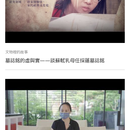
文物裡的故事
墓誌銘的虛與實——談蘇軾乳母任採蓮墓誌銘