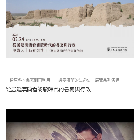
「從原料、編寫到再利用──邊塞漢簡的生命史」展覽系列演講
從居延漢簡看簡牘時代的書寫與行政