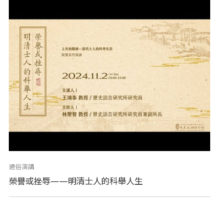
通俗演講
榮譽或挫辱——明清士人的科舉人生