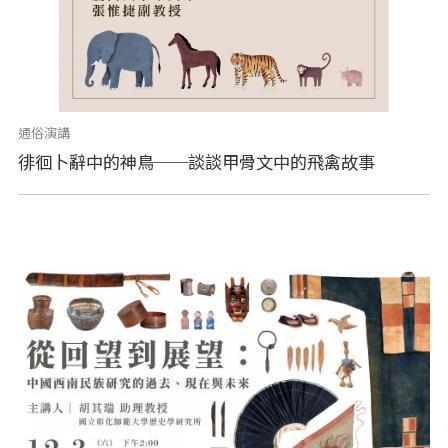
通俗演講
徘徊卜辭中的神鳥──談談甲骨文中的飛禽故事