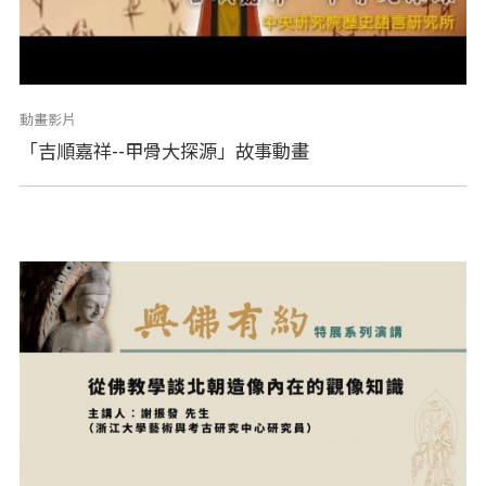
動畫影片
「吉順嘉祥--甲骨大探源」故事動畫