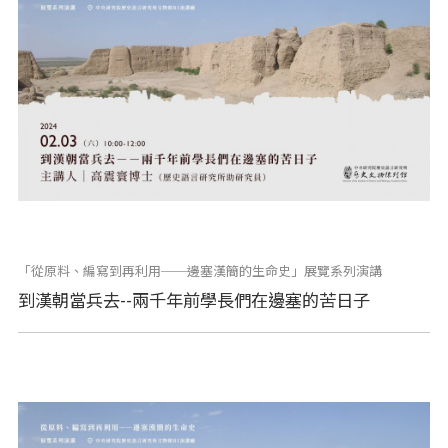
「從原料、編寫到再利用──邊塞漢簡的生命史」展覽系列演講
到漢朝當兵去--兩千年前學長們在邊塞的苦日子