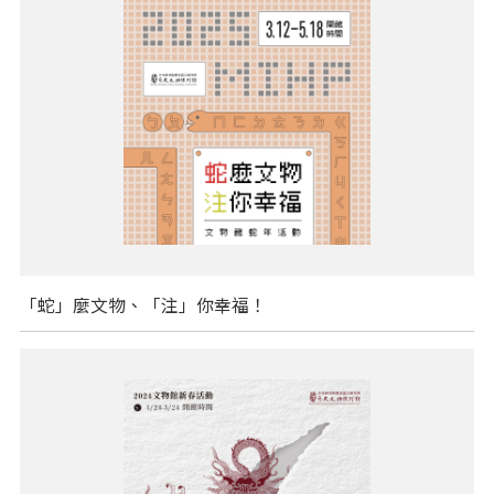
「蛇」麼文物、「注」你幸福！