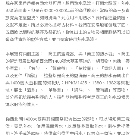
現在家家戶戶都有熱水器可用，想用熱水洗澡，打開水龍頭，熱水
即滾滾而來。但是在3200~3300年前的商代晚期，當時的商王及貴
族究竟怎麼盥洗？如何洗澡？到底用不用熱水？要回答這些問題，
文獻不足徵，所以必須依據考古材料。我們在安陽殷墟發現了四、
五個彼此關聯的墓葬及祭祀坑，從其出土的文物及相關脈絡可以知
道商代貴族的盥洗方式，並且還會使用熱水洗澡。
本展覽有兩個主題：「商王的盥洗器」與「商王的熱水器」。商王
的盥洗器展出殷墟西北岡1400號大墓東墓道的一組器物，包括「寢
小室盂」、「右勺」、「龍紋盤」、「弦紋壺」、「青銅人面」，
以及五件「陶磢」，這些都是商王的盥洗器。商王的熱水器則出自
與1400號大墓相關的祭祀坑：HPKM1435、1380、1382等祭祀
坑，展出「溫鼎」、「單鋬鼎」、「銅斗」、「硬陶瓿」等器物，
部分祭祀坑還有殉葬的人。這些器物和殉葬者是商王的熱水設備與
燒水服侍的僕人。
從西北岡1400大墓與其相關祭祀坑出土的器物，可以得知商王洗
澡，要洗熱水：使用溫鼎煮水，以單鋬鼎舀取熱水，倒在盂裡備
用。洗手或洗臉時，侍僕拿勺從盂中舀水，以供商王盥洗，並以盤