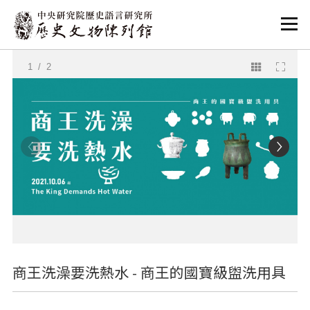
:::
:::
1
/ 2
商王洗澡要洗熱水 - 商王的國寶級盥洗用具