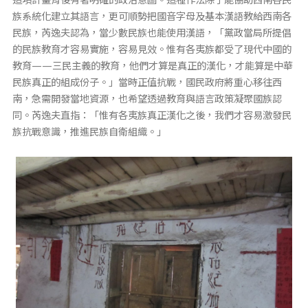
族系統化建立其語言，更可順勢把國音字母及基本漢語教給西南各
民族，芮逸夫認為，當少數民族也能使用漢語，「黨政當局所提倡
的民族教育才容易實施，容易見效。惟有各夷族都受了現代中國的
教育——三民主義的教育，他們才算是真正的漢化，才能算是中華
民族真正的組成份子。」當時正值抗戰，國民政府將重心移往西
南，急需開發當地資源，也希望透過教育與語言政策凝聚國族認
同。芮逸夫直指：「惟有各夷族真正漢化之後，我們才容易激發民
族抗戰意識，推進民族自衛組織。」