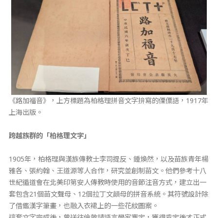
《路加福音》，上方標題為柏格理拼音文字拚寫的傈僳語，1917年
上海出版。
跨越族群的「柏格理文字」
1905年，柏格理與漢族傳教士李司提反、鍾煥然，以及苗族青年楊
雅各、張約翰、王道源等人合作，研究並創制苗文。他們參考十八
世紀循道會在北美印第安人傳教時使用的音節注音方式，建立出一
套包含21個苗文聲母、12個拉丁文韻母的拼音系統。其符號設計除
了借鑑漢字筆畫，也融入衣裙上的一些花紋圖案。
這套文字完成後，曾送往倫敦請語言學家審定，獲得肯定後才正式