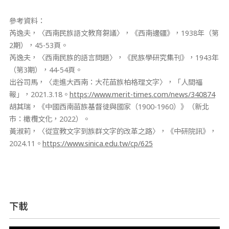
參考資料：
芮逸夫，〈西南民族語文教育芻議〉，《西南邊疆》，1938年（第
2期），45-53頁。
芮逸夫，〈西南民族的語言問題〉，《民族學研究集刊》，1943年
（第3期），44-54頁。
出谷司馬，〈走進大西南：大花苗族柏格理文字〉，「人間福
報」，2021.3.18。
https://www.merit-times.com/news/340874
胡其瑞，《中國西南苗族基督徒與國家（1900-1960）》（新北
市：橄欖文化，2022）。
黃淑莉，〈從宣教文字到族群文字的改革之路〉，《中研院訊》，
2024.11。
https://www.sinica.edu.tw/cp/625
下載