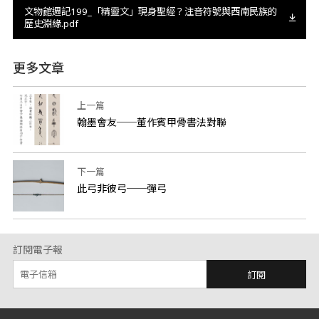
文物館週記199_「精靈文」現身聖經？注音符號與西南民族的
歷史淵緣.pdf
更多文章
上一篇
翰墨會友──董作賓甲骨書法對聯
下一篇
此弓非彼弓──彈弓
訂閱電子報
訂閱
:::