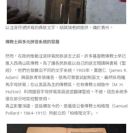
以注音符號拼寫的彝族文字，胡其瑞老師提供，攝於貴州。
傳教士與多元拼音系統的發展
然而，在政府推動注音拼寫民族語言之前，許多基督教傳教士早已
進入西南山區傳教。為了讓各民族能以自己的語言閱讀與書寫《聖
經》，他們也發展出不同的文字系統。1903年，黨居仁（James R.
Adam）與苗族青年張雅各、張馬可曾嘗試創制苗文，最終採用羅
馬字母拼寫；在以黑苗為主的傳教區，也有傳教士胡致中（M. H.
Hutton）利用國音字母拼寫黑苗語並翻譯聖經。不過，這些系統多
僅在部分地區短暫使用。
真正影響深遠、並延續至今的，是循道公會傳教士柏格理（Samuel
Pollard，1864–1915）所創立的「柏格理文字」。