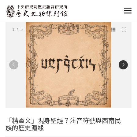
:::
:::
1
/ 5
「精靈文」現身聖經？注音符號與西南民
族的歷史淵緣