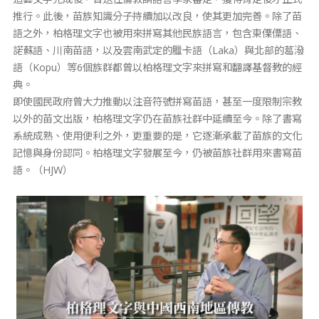
推行。此後，苗族知識分子持續加以改良，使其更加完善。除了苗
語之外，柏格理文字也被用來拼寫其他民族語言，包含東傈僳語、
諾蘇語、川南苗語，以及雲南武定的臘卡語（Laka）與北部的葛潑
語（Kopu）等6個族群都曾以柏格理文字來拼寫和翻譯基督教的經
典。
即使國民政府曾大力推動以注音符號拼寫苗語，甚至一度限制宗教
以外的苗文出版，柏格理文字仍在苗族社群中延續至今。除了書寫
系統成熟、使用便利之外，更重要的是，它逐漸承載了苗族的文化
記憶與身份認同。柏格理文字發展至今，仍被苗族社群用來書寫苗
語。（HJW）