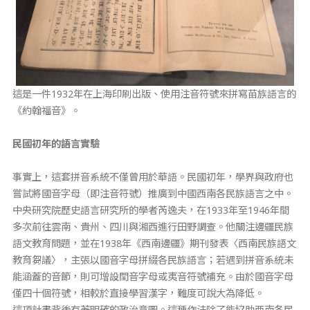
這是一件1932年在上海印刷出版、使用注音符號來拼寫苗族語言的
《約翰福音》。
民國初年的語言實驗
事實上，這套拼音系統不僅曾用於華語。民國初年，學界與政府也
嘗試將國音字母（即注音符號）推廣到中國西南各民族語言之中。
中央研究院歷史語言研究所的學者芮逸夫，在1933年至1946年間
多次前往雲南、貴州、四川與湘西進行田野調查。他關注邊疆民族
語文教育問題，並在1938年《西南邊疆》期刊發表〈西南民族語文
教育芻議〉，主張以國音字母拼綴各民族語言；若遇到拼音系統未
能涵蓋的音節，則可增設閏音字母或夷音符號補充。由於國音字母
僅四十個符號，相較於直接學習漢字，難度可說大為降低。
這項計畫背後有著明確的政治意圖。這種作法除了能協助西南各民