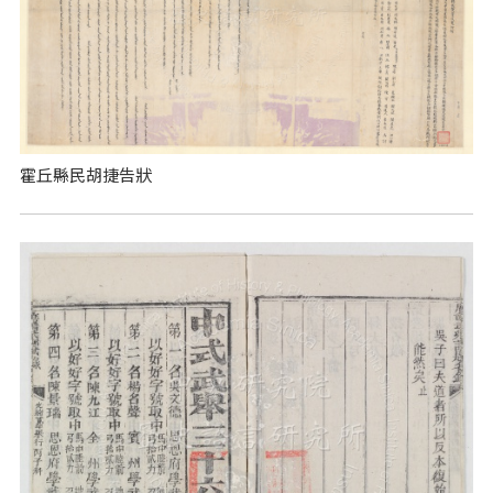
霍丘縣民胡捷告狀