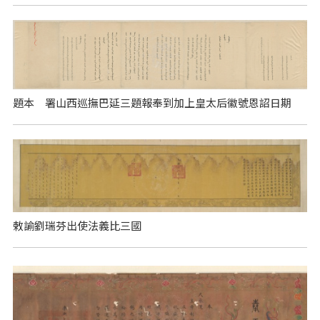
題本 署山西巡撫巴延三題報奉到加上皇太后徽號恩詔日期
敕諭劉瑞芬出使法義比三國