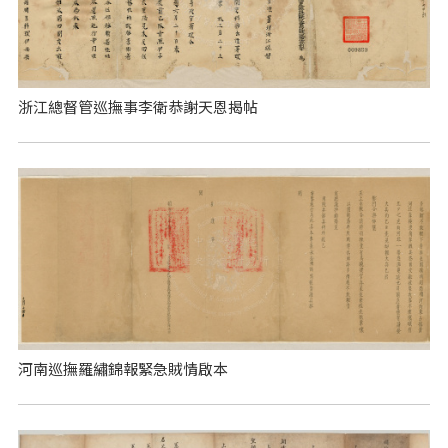
浙江總督管巡撫事李衛恭謝天恩揭帖
河南巡撫羅繡錦報緊急賊情啟本