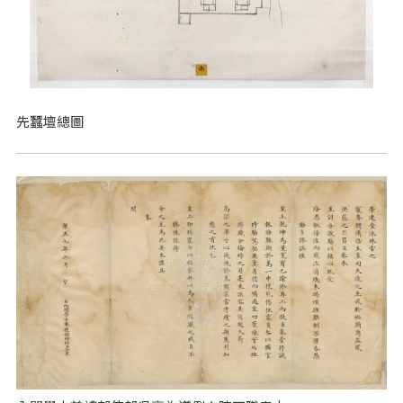
先蠶壇總圖