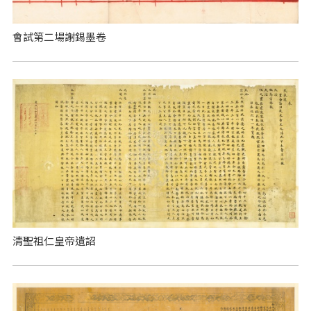
會試第二場謝錫墨卷
清聖祖仁皇帝遺詔