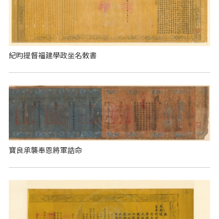
紀昀提督福建學政坐名敕書
寶良承襲奉恩將軍誥命