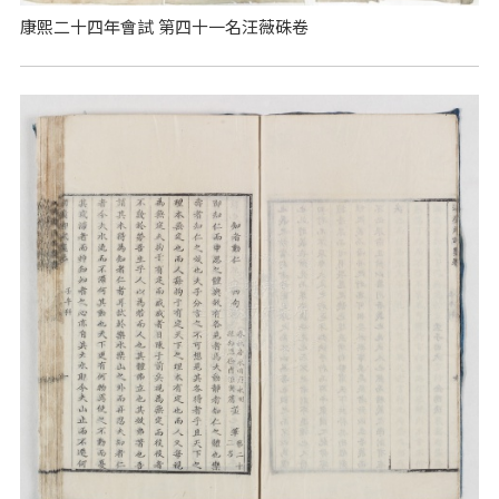
康熙二十四年會試 第四十一名汪薇硃卷