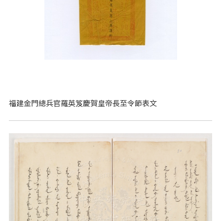
福建金門總兵官羅英笈慶賀皇帝長至令節表文