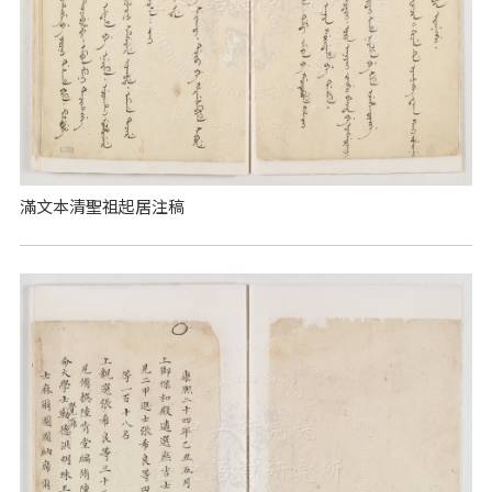
滿文本清聖祖起居注稿