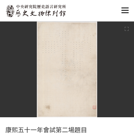
:::
:::
康熙五十一年會試第二場題目