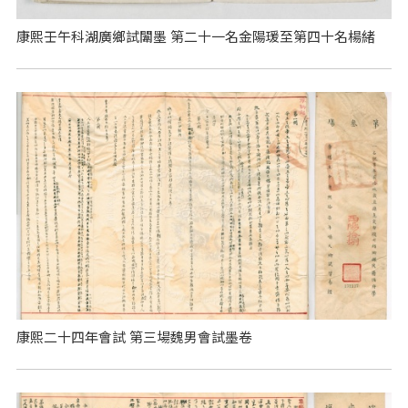
康熙壬午科湖廣鄉試闈墨 第二十一名金陽瑗至第四十名楊緒
康熙二十四年會試 第三場魏男會試墨卷