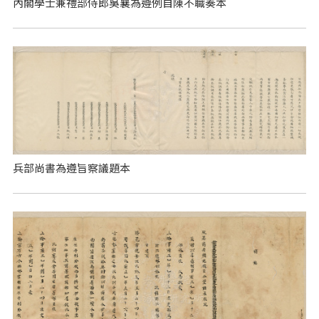
內閣學士兼禮部侍郎吳襄為遵例自陳不職奏本
兵部尚書為遵旨察議題本