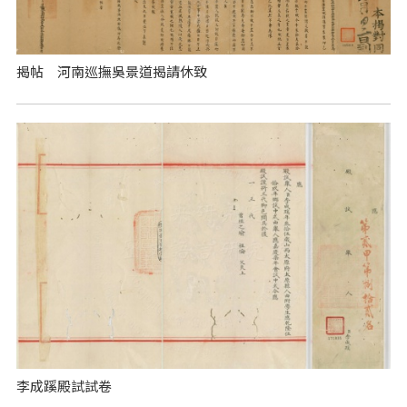
揭帖 河南巡撫吳景道揭請休致
李成蹊殿試試卷