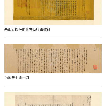
朱山泰授拜他喇布勒哈番敕命
內閣奉上諭一道