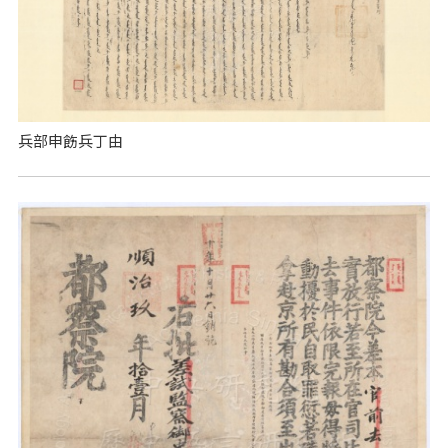
兵部申飭兵丁由