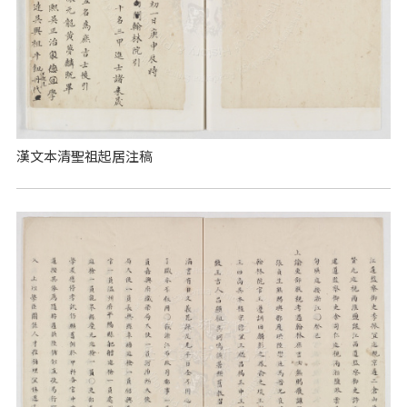
漢文本清聖祖起居注稿