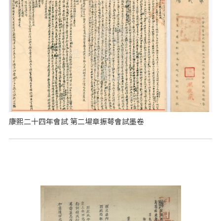
康熙二十四年會試 第二場章振萼會試墨卷