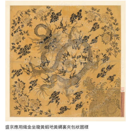
盛京應用織金坐龍黃緞地黃綢裏夾包袱圖樣