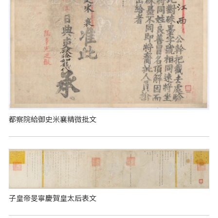
都察院給御史米襄精微批文
子皇帝旻寧慶賀皇太后表文