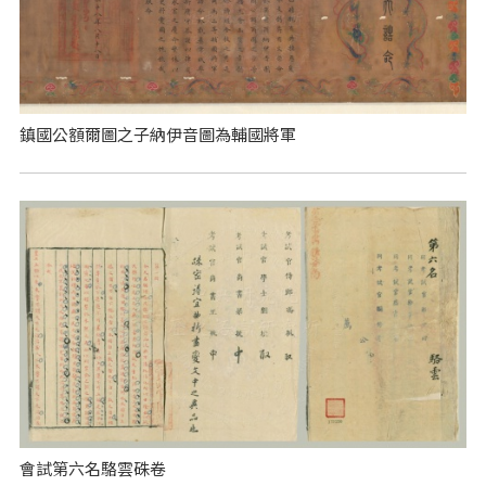
鎮國公額爾圖之子納伊音圖為輔國將軍
會試第六名駱雲硃卷