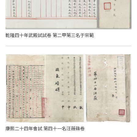
乾隆四十年武殿試試卷 第二甲第三名于宗範
康熙二十四年會試 第四十一名汪薇硃卷