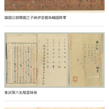
鎮國公額爾圖之子納伊音圖為輔國將軍
會試第六名駱雲硃卷