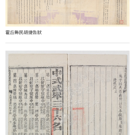
霍丘縣民胡捷告狀