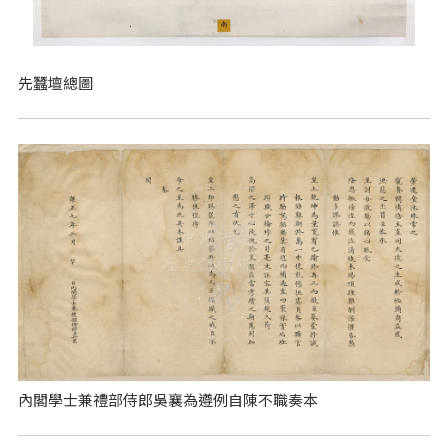
先蠶壇總圖
內閣學士兼禮部侍郎吳襄為遵例自陳不職奏本