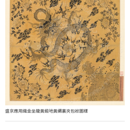
盛京應用織金坐龍黃緞地黃綢裏夾包袱圖樣