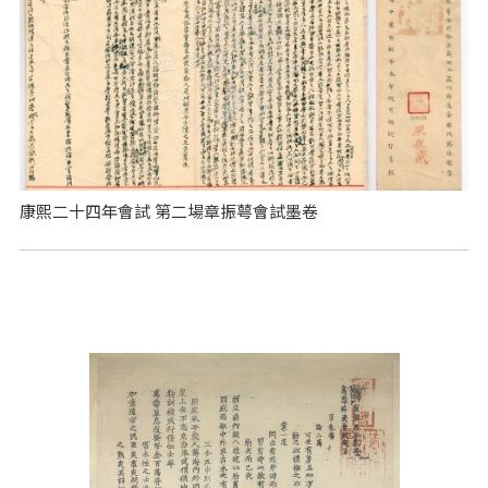
康熙二十四年會試 第二場章振萼會試墨卷