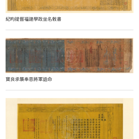
紀昀提督福建學政坐名敕書
寶良承襲奉恩將軍誥命