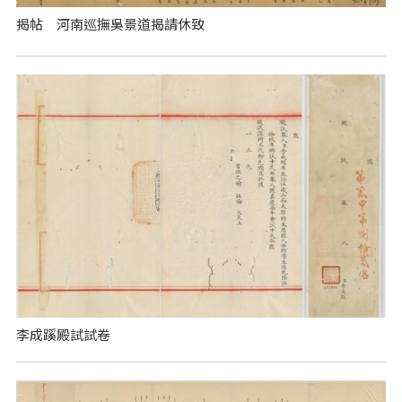
揭帖 河南巡撫吳景道揭請休致
李成蹊殿試試卷