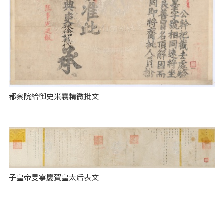
都察院給御史米襄精微批文
子皇帝旻寧慶賀皇太后表文