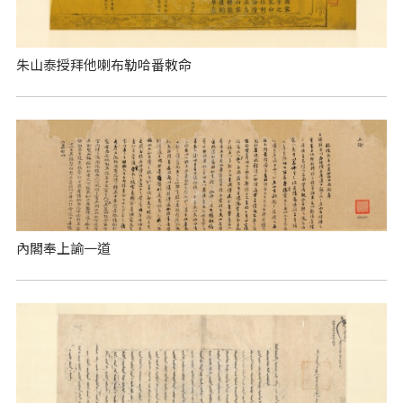
朱山泰授拜他喇布勒哈番敕命
內閣奉上諭一道