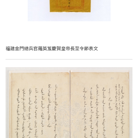
福建金門總兵官羅英笈慶賀皇帝長至令節表文