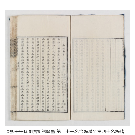
康熙壬午科湖廣鄉試闈墨 第二十一名金陽瑗至第四十名楊緒