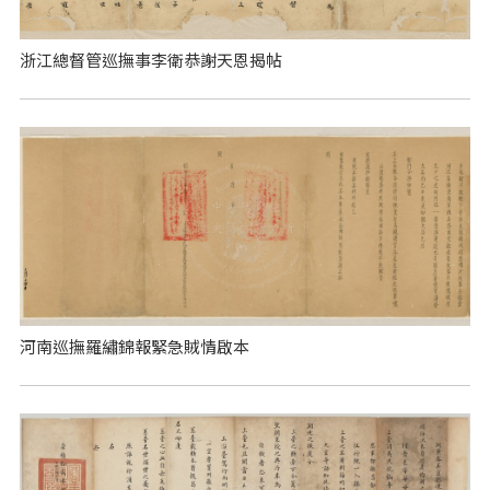
浙江總督管巡撫事李衛恭謝天恩揭帖
河南巡撫羅繡錦報緊急賊情啟本