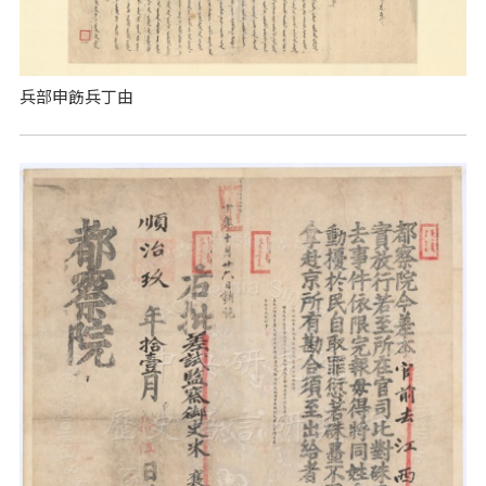
兵部申飭兵丁由