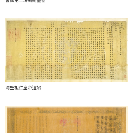
會試第二場謝錫墨卷
清聖祖仁皇帝遺詔