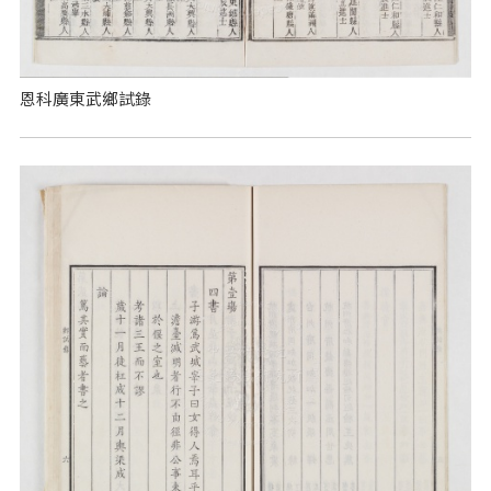
恩科廣東武鄉試錄