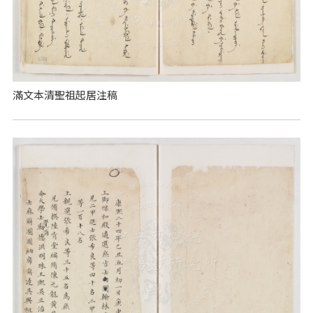
滿文本清聖祖起居注稿