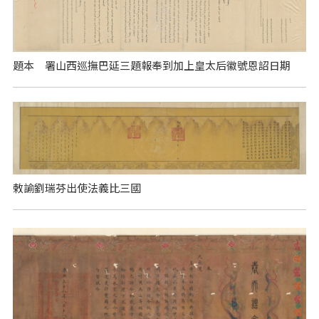
題本 署山西巡撫巴延三題報奉到加上皇太后徽號恩詔日期
敕諭劉瑞芬出使法義比三國