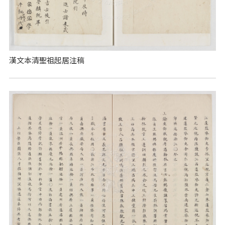
漢文本清聖祖起居注稿