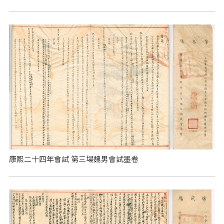
康熙二十四年會試 第三場魏男會試墨卷