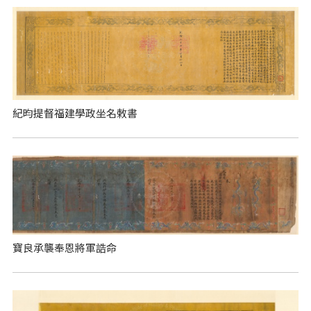
紀昀提督福建學政坐名敕書
寶良承襲奉恩將軍誥命