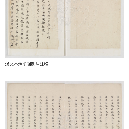
漢文本清聖祖起居注稿