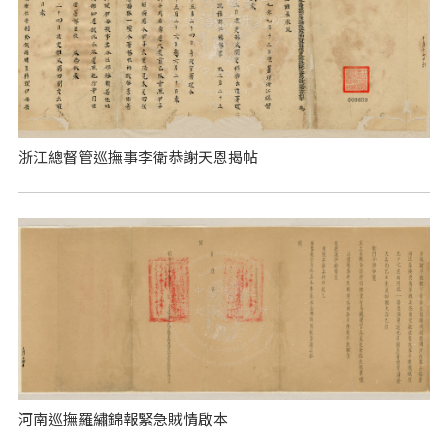
浙江總督管巡撫事李衛恭謝天恩揭帖
河南巡撫羅繡錦報緊急賊情啟本