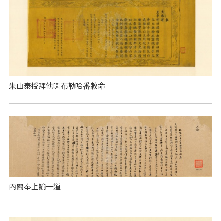
朱山泰授拜他喇布勒哈番敕命
內閣奉上諭一道