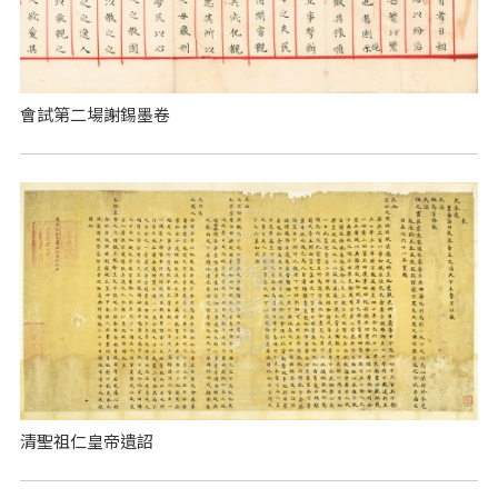
會試第二場謝錫墨卷
清聖祖仁皇帝遺詔