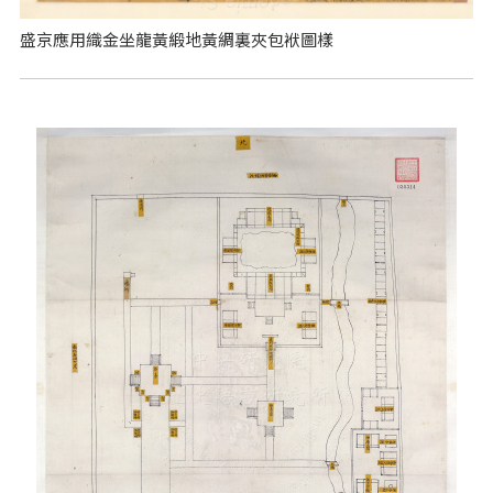
盛京應用織金坐龍黃緞地黃綢裏夾包袱圖樣