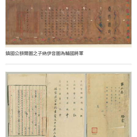
鎮國公額爾圖之子納伊音圖為輔國將軍