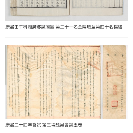
康熙壬午科湖廣鄉試闈墨 第二十一名金陽瑗至第四十名楊緒
康熙二十四年會試 第三場魏男會試墨卷