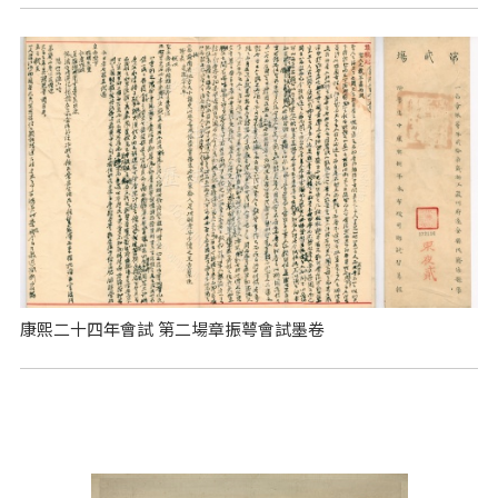
康熙二十四年會試 第二場章振萼會試墨卷