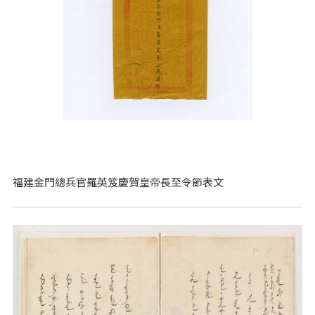
福建金門總兵官羅英笈慶賀皇帝長至令節表文