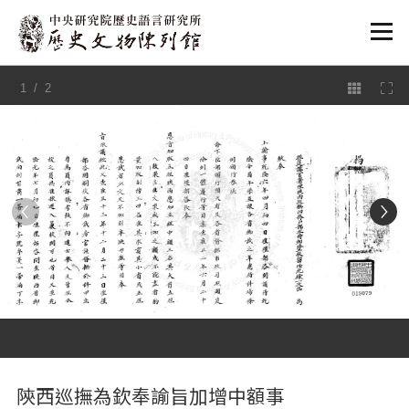
:::
1
/ 2
:::
陝西巡撫為欽奉諭旨加增中額事