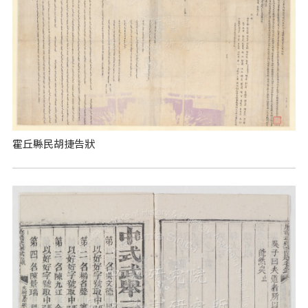
霍丘縣民胡捷告狀