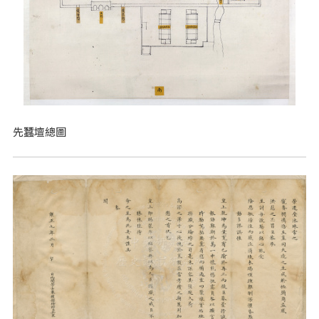
先蠶壇總圖