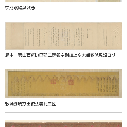
李成蹊殿試試卷
題本 署山西巡撫巴延三題報奉到加上皇太后徽號恩詔日期
敕諭劉瑞芬出使法義比三國