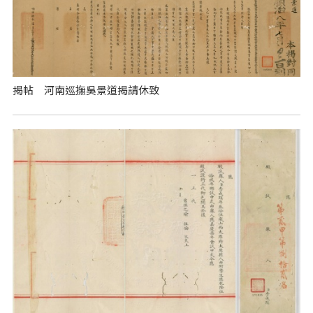
揭帖 河南巡撫吳景道揭請休致