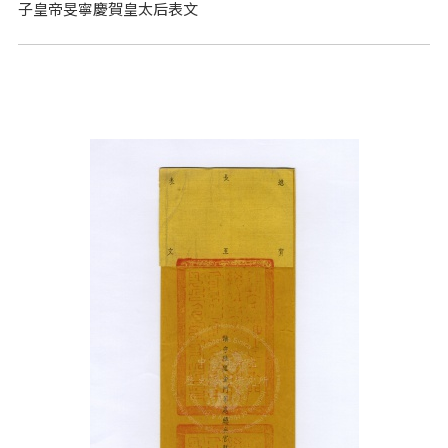
子皇帝旻寧慶賀皇太后表文