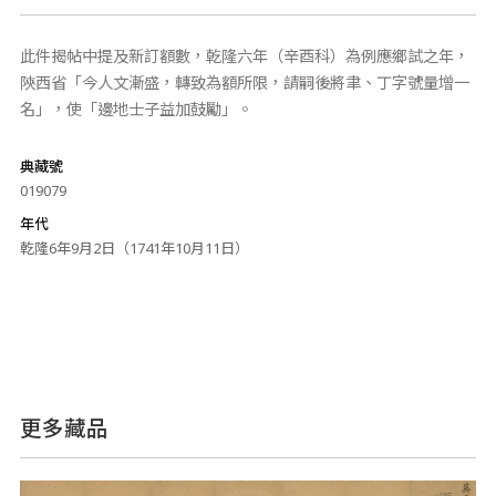
此件揭帖中提及新訂額數，乾隆六年（辛酉科）為例應鄉試之年，
陝西省「今人文漸盛，轉致為額所限，請嗣後將聿、丁字號量增一
名」，使「邊地士子益加鼓勵」。
典藏號
019079
年代
乾隆6年9月2日（1741年10月11日）
更多藏品