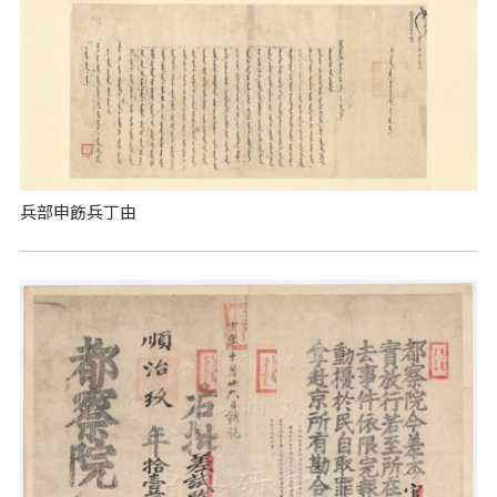
兵部申飭兵丁由