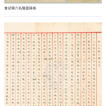
會試第六名駱雲硃卷