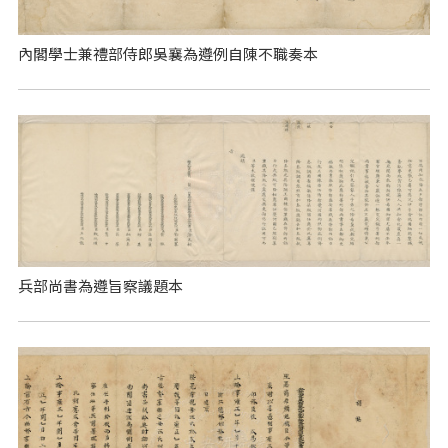
內閣學士兼禮部侍郎吳襄為遵例自陳不職奏本
兵部尚書為遵旨察議題本