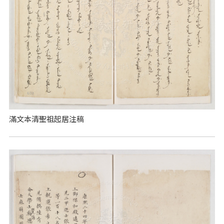
滿文本清聖祖起居注稿