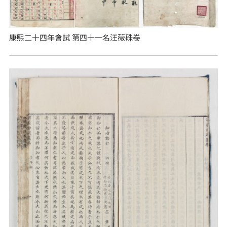
康熙二十四年會試 第四十一名汪薇硃卷