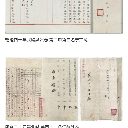
乾隆四十年武殿試試卷 第二甲第三名于宗範
康熙二十四年會試 第四十一名汪薇硃卷