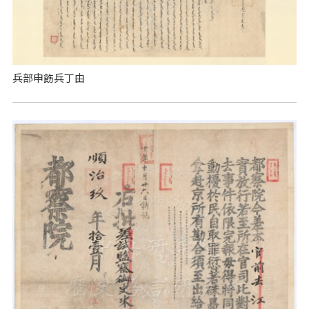
兵部申飭兵丁由