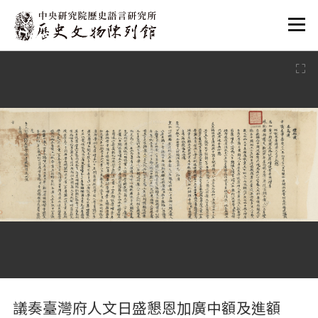
:::
:::
議奏臺灣府人文日盛懇恩加廣中額及進額