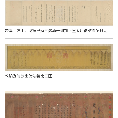
題本 署山西巡撫巴延三題報奉到加上皇太后徽號恩詔日期
敕諭劉瑞芬出使法義比三國