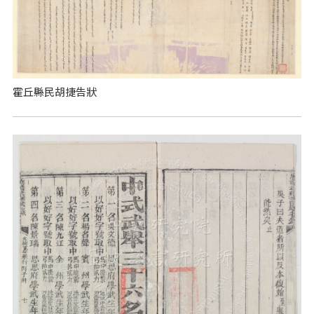
霍丘縣民胡捷告狀