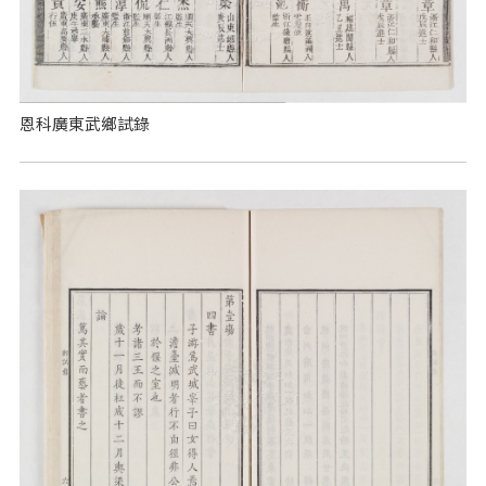
恩科廣東武鄉試錄