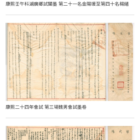
康熙壬午科湖廣鄉試闈墨 第二十一名金陽瑗至第四十名楊緒
康熙二十四年會試 第三場魏男會試墨卷