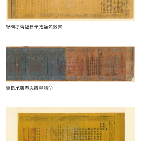
紀昀提督福建學政坐名敕書
寶良承襲奉恩將軍誥命