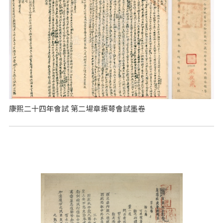
康熙二十四年會試 第二場章振萼會試墨卷