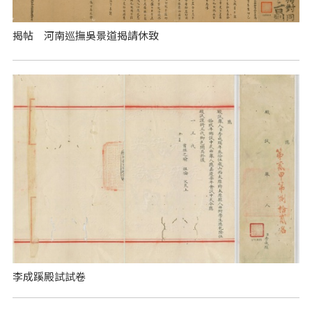
揭帖 河南巡撫吳景道揭請休致
李成蹊殿試試卷