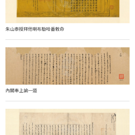
朱山泰授拜他喇布勒哈番敕命
內閣奉上諭一道