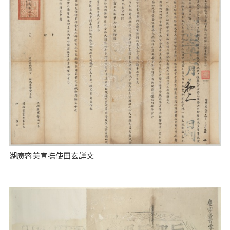
湖廣容美宣撫使田玄詳文