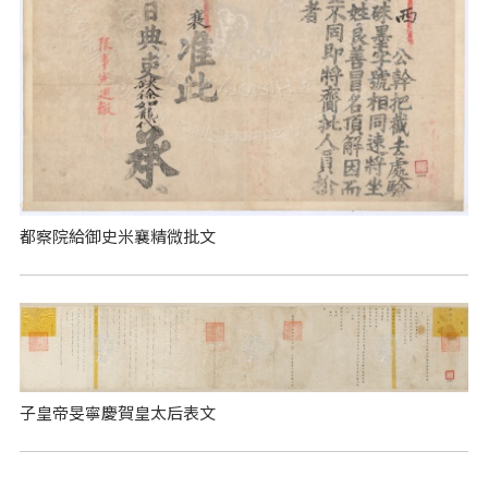
都察院給御史米襄精微批文
子皇帝旻寧慶賀皇太后表文