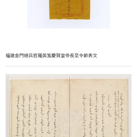
福建金門總兵官羅英笈慶賀皇帝長至令節表文