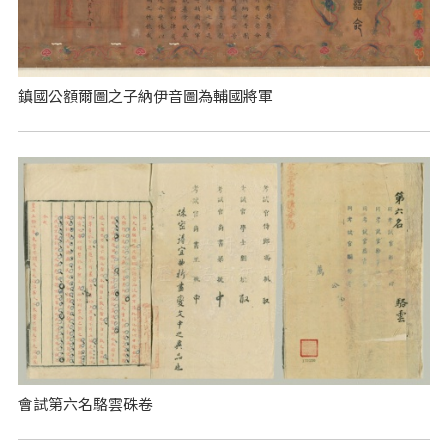
鎮國公額爾圖之子納伊音圖為輔國將軍
會試第六名駱雲硃卷