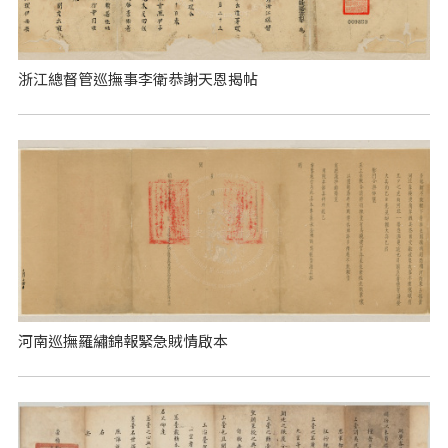
浙江總督管巡撫事李衛恭謝天恩揭帖
河南巡撫羅繡錦報緊急賊情啟本