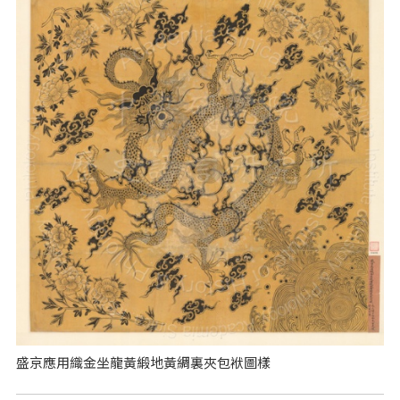
盛京應用織金坐龍黃緞地黃綢裏夾包袱圖樣