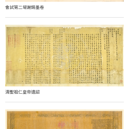
會試第二場謝錫墨卷
清聖祖仁皇帝遺詔