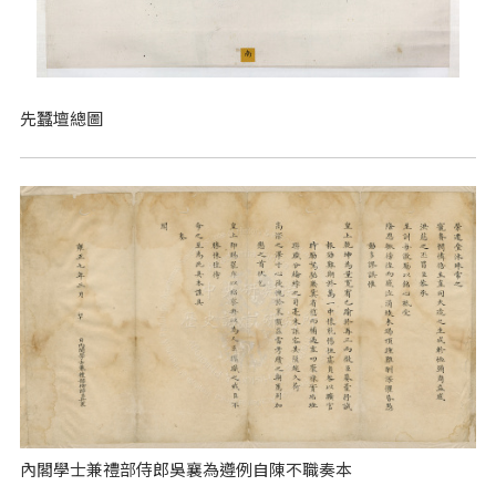
先蠶壇總圖
內閣學士兼禮部侍郎吳襄為遵例自陳不職奏本