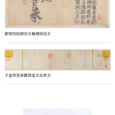
都察院給御史米襄精微批文
子皇帝旻寧慶賀皇太后表文