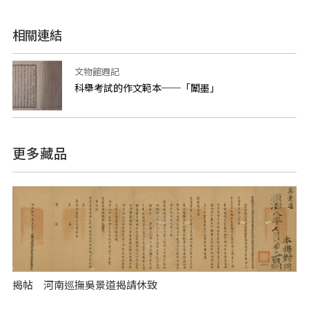
相關連結
文物館週記
科舉考試的作文範本──「闈墨」
更多藏品
揭帖 河南巡撫吳景道揭請休致