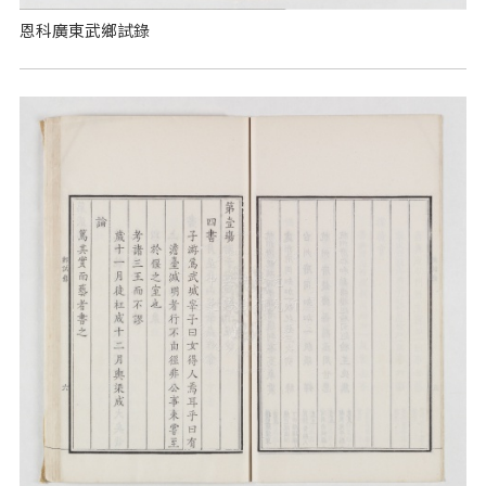
恩科廣東武鄉試錄