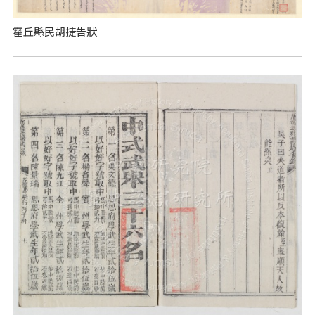
霍丘縣民胡捷告狀