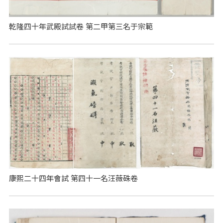
乾隆四十年武殿試試卷 第二甲第三名于宗範
康熙二十四年會試 第四十一名汪薇硃卷