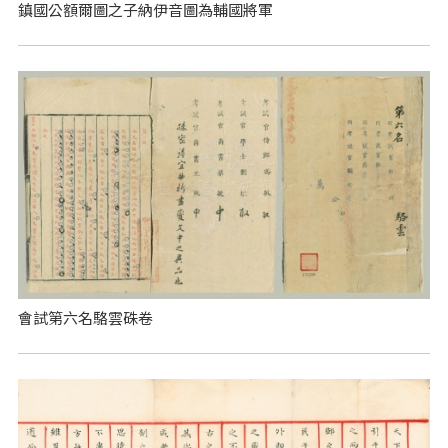
鎮國公額爾圖之子納伊音圖為輔國將軍
會試第六名駱雲硃卷