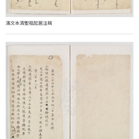
滿文本清聖祖起居注稿