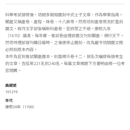
科舉考試發榜後，坊間多競相選刻中式士子文章，作為舉業指南。
闈墨又稱墨卷、墨程、硃卷、十八房等。然而坊刻墨卷常流於濫刻
選文，假作文字卻妄稱新科墨卷，官府禁之不絕。康熙九年
（1670）議准，每年鄉、會試卷由禮部選文刊刻闈墨，頒行天下。
然而待禮部發刊曠日廢時，之後便停止選刻，改為嚴令坊間選文務
必照刻原本內容。
本件為官刻會試闈墨選本，封面標示卷十二，按名次編排每個考生
的文章，含括第221名到240名。每篇文章標題下方書明由哪一位考
官閱薦。
典藏號
161219
年代
康熙39年（1700）