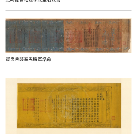
寶良承襲奉恩將軍誥命