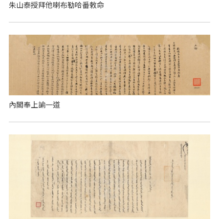
朱山泰授拜他喇布勒哈番敕命
內閣奉上諭一道