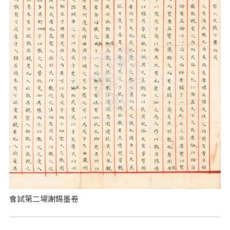
會試第二場謝錫墨卷