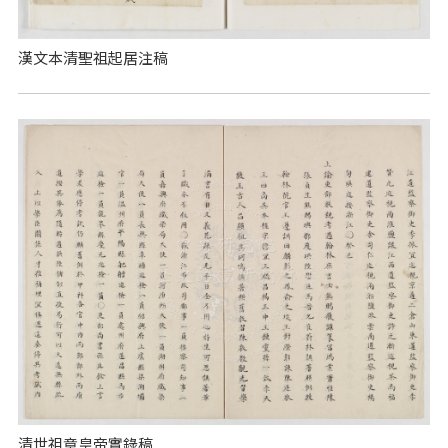
漢文本清聖祖起居注稿
清世祖章皇帝實錄稿