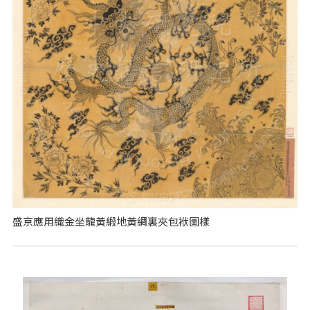
盛京應用織金坐龍黃緞地黃綢裏夾包袱圖樣