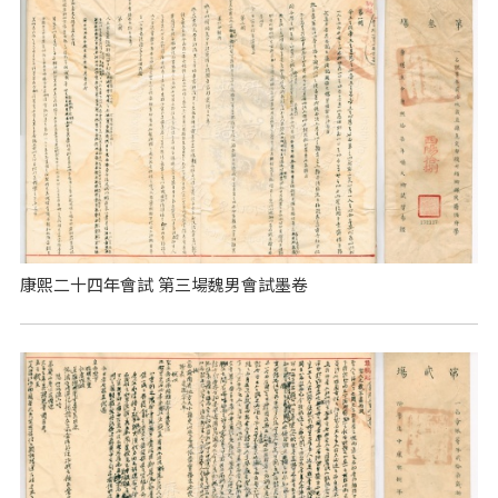
康熙二十四年會試 第三場魏男會試墨卷