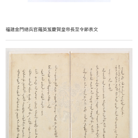
福建金門總兵官羅英笈慶賀皇帝長至令節表文