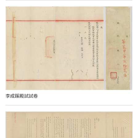
李成蹊殿試試卷