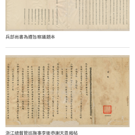
兵部尚書為遵旨察議題本
浙江總督管巡撫事李衛恭謝天恩揭帖