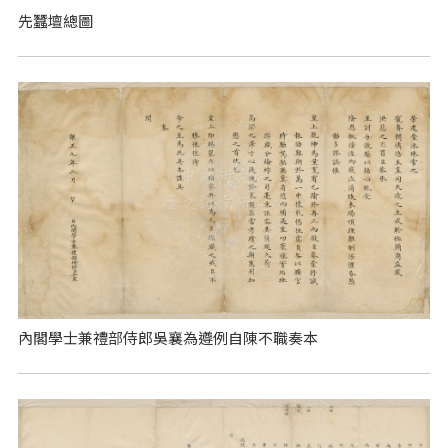
先蠶壇總圖
內閣學士兼禮部侍郎吳襄為遵例自陳不職奏本