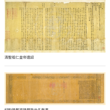
清聖祖仁皇帝遺詔
紀昀提督福建學政坐名敕書