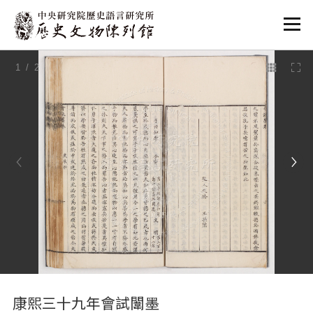
:::
1
/ 2
:::
康熙三十九年會試闈墨