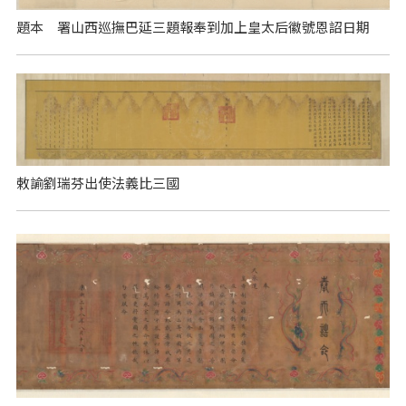
題本 署山西巡撫巴延三題報奉到加上皇太后徽號恩詔日期
敕諭劉瑞芬出使法義比三國