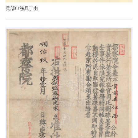
兵部申飭兵丁由