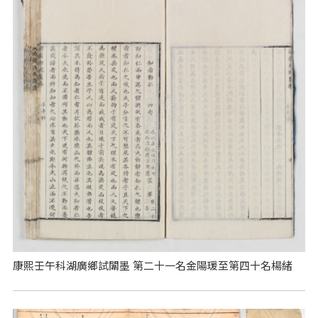
康熙壬午科湖廣鄉試闈墨 第二十一名金陽瑗至第四十名楊緒