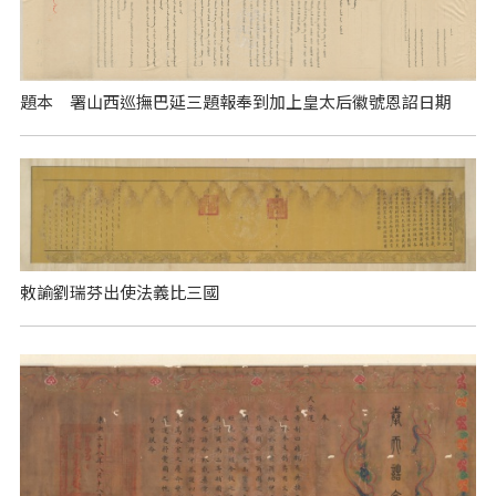
題本 署山西巡撫巴延三題報奉到加上皇太后徽號恩詔日期
敕諭劉瑞芬出使法義比三國