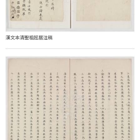
漢文本清聖祖起居注稿