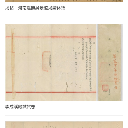
揭帖 河南巡撫吳景道揭請休致
李成蹊殿試試卷