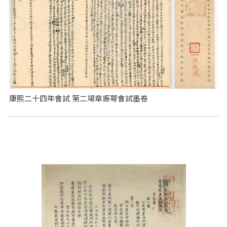
康熙二十四年會試 第二場章振萼會試墨卷