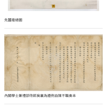
先蠶壇總圖
內閣學士兼禮部侍郎吳襄為遵例自陳不職奏本