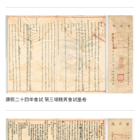
康熙二十四年會試 第三場魏男會試墨卷