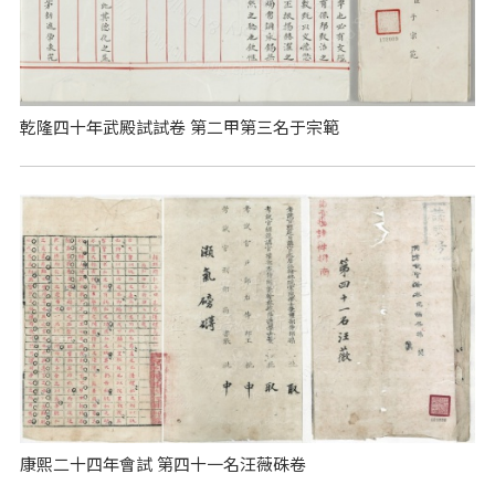
乾隆四十年武殿試試卷 第二甲第三名于宗範
康熙二十四年會試 第四十一名汪薇硃卷