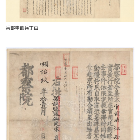
兵部申飭兵丁由