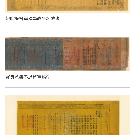
紀昀提督福建學政坐名敕書
寶良承襲奉恩將軍誥命