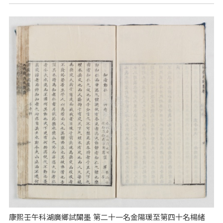
康熙壬午科湖廣鄉試闈墨 第二十一名金陽瑗至第四十名楊緒