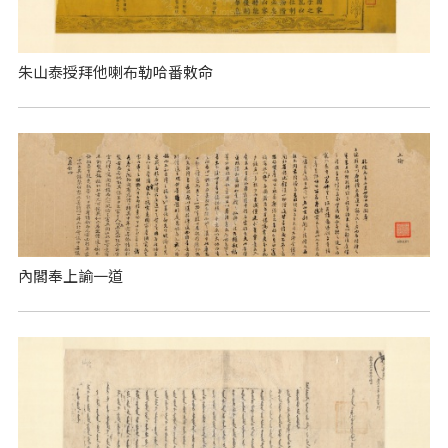
朱山泰授拜他喇布勒哈番敕命
內閣奉上諭一道