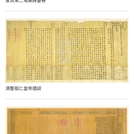
會試第二場謝錫墨卷
清聖祖仁皇帝遺詔