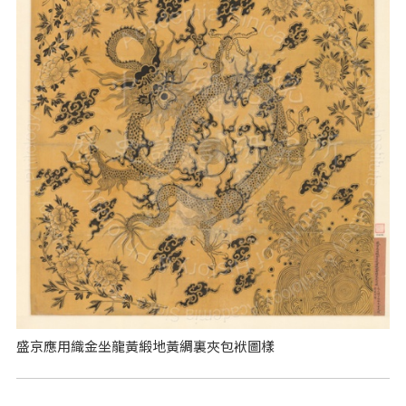
盛京應用織金坐龍黃緞地黃綢裏夾包袱圖樣