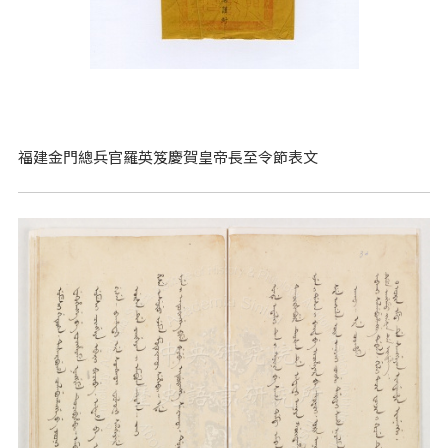
福建金門總兵官羅英笈慶賀皇帝長至令節表文