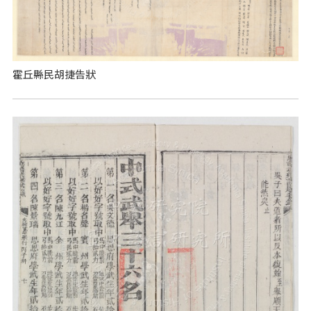
霍丘縣民胡捷告狀