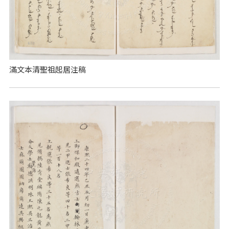
滿文本清聖祖起居注稿