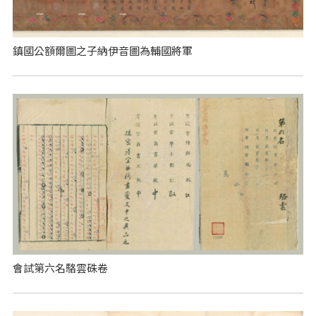
鎮國公額爾圖之子納伊音圖為輔國將軍
會試第六名駱雲硃卷