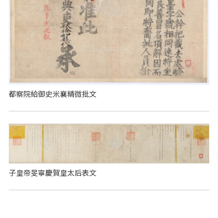
都察院給御史米襄精微批文
子皇帝旻寧慶賀皇太后表文