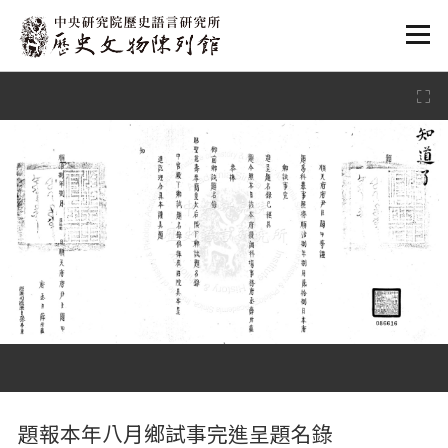
:::
:::
題報本年八月鄉試事完進呈題名錄