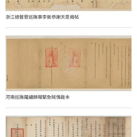
浙江總督管巡撫事李衛恭謝天恩揭帖
河南巡撫羅繡錦報緊急賊情啟本