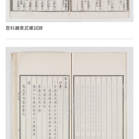
恩科廣東武鄉試錄