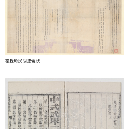
霍丘縣民胡捷告狀