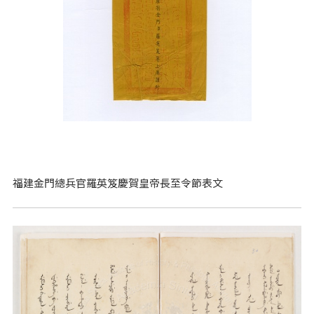
福建金門總兵官羅英笈慶賀皇帝長至令節表文