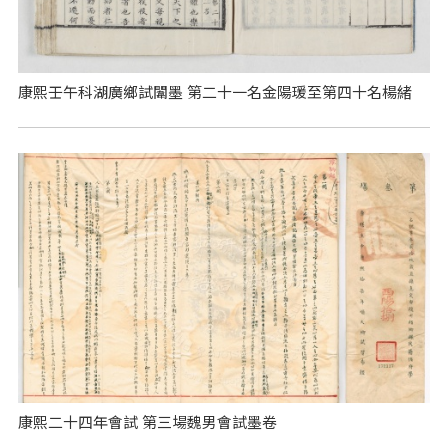
康熙壬午科湖廣鄉試闈墨 第二十一名金陽瑗至第四十名楊緒
康熙二十四年會試 第三場魏男會試墨卷