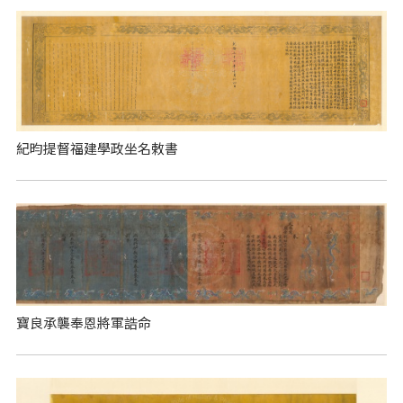
紀昀提督福建學政坐名敕書
寶良承襲奉恩將軍誥命