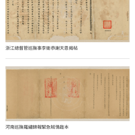
浙江總督管巡撫事李衛恭謝天恩揭帖
河南巡撫羅繡錦報緊急賊情啟本