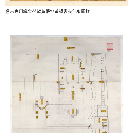
盛京應用織金坐龍黃緞地黃綢裏夾包袱圖樣