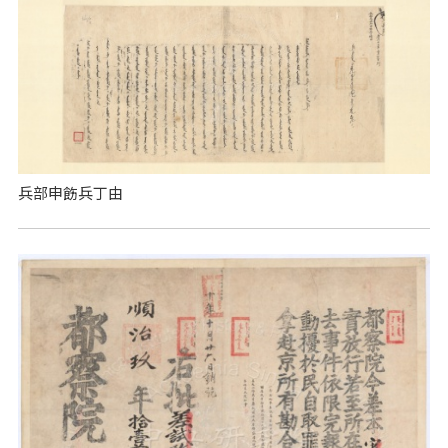
兵部申飭兵丁由