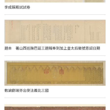
李成蹊殿試試卷
題本 署山西巡撫巴延三題報奉到加上皇太后徽號恩詔日期
敕諭劉瑞芬出使法義比三國