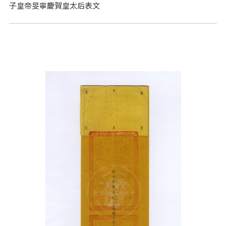
子皇帝旻寧慶賀皇太后表文