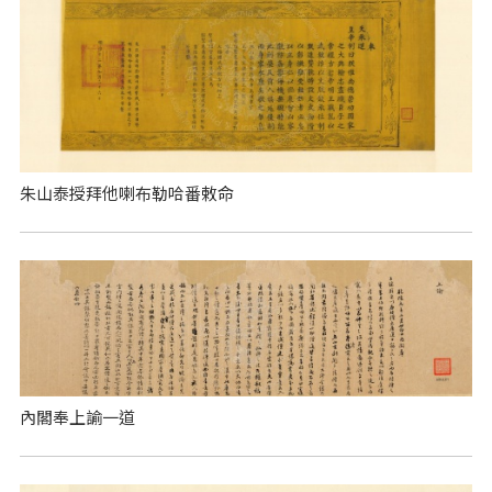
朱山泰授拜他喇布勒哈番敕命
內閣奉上諭一道