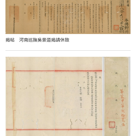
揭帖 河南巡撫吳景道揭請休致