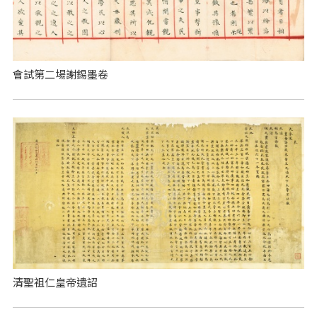
會試第二場謝錫墨卷
清聖祖仁皇帝遺詔