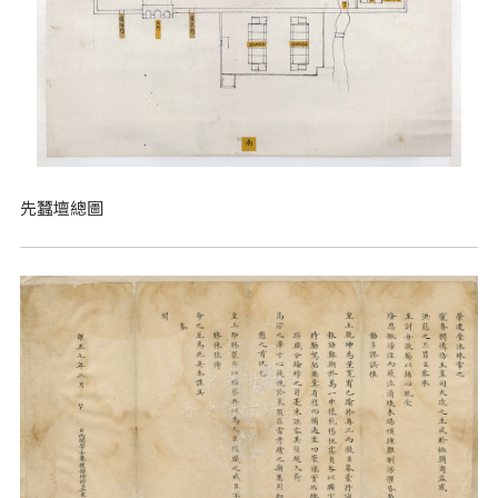
先蠶壇總圖