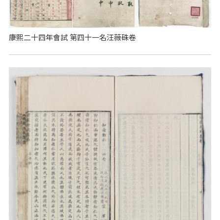
康熙二十四年會試 第四十一名汪薇硃卷