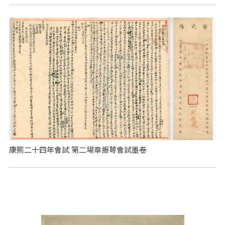
康熙二十四年會試 第二場章振萼會試墨卷