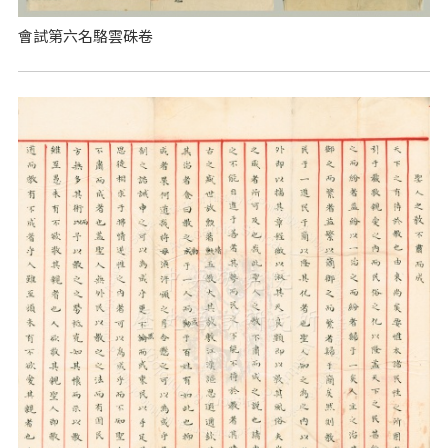
會試第六名駱雲硃卷