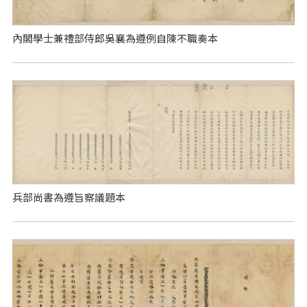
內閣學士兼禮部侍郎吳襄為遵例自陳不職奏本
兵部尚書為遵旨察議題本