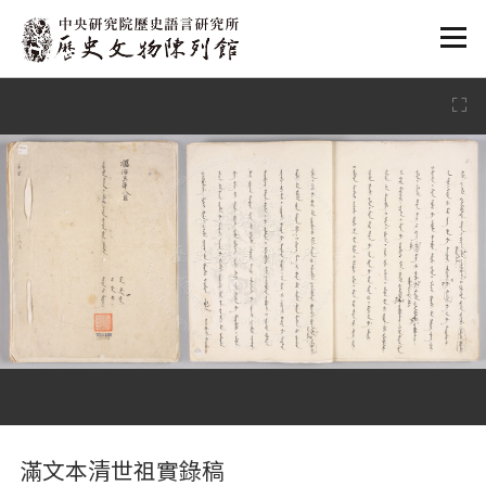
:::
:::
滿文本清世祖實錄稿