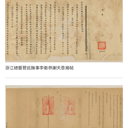
浙江總督管巡撫事李衛恭謝天恩揭帖