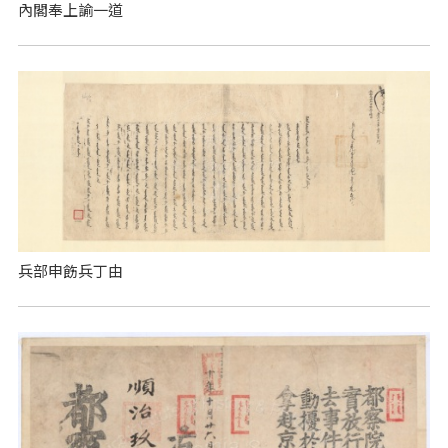
內閣奉上諭一道
兵部申飭兵丁由