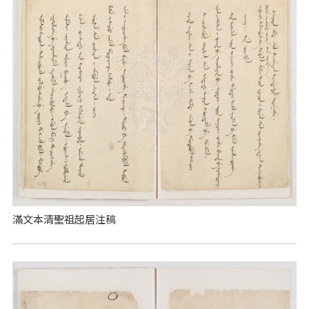
滿文本清聖祖起居注稿