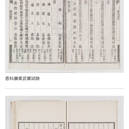
恩科廣東武鄉試錄