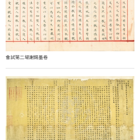
會試第二場謝錫墨卷