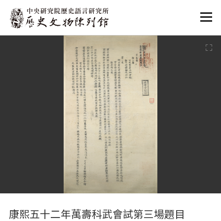
:::
:::
康熙五十二年萬壽科武會試第三場題目