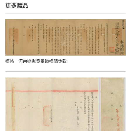
更多藏品
揭帖 河南巡撫吳景道揭請休致