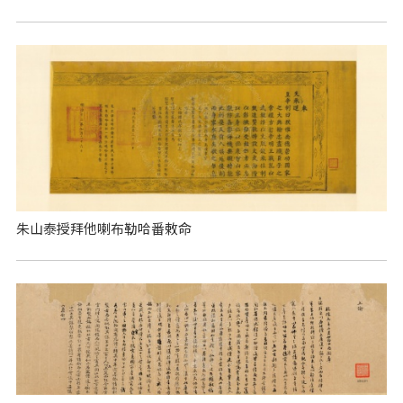
朱山泰授拜他喇布勒哈番敕命