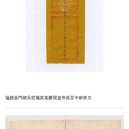
福建金門總兵官羅英笈慶賀皇帝長至令節表文