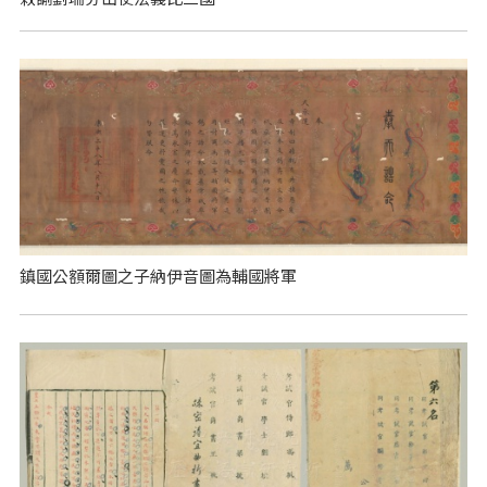
鎮國公額爾圖之子納伊音圖為輔國將軍