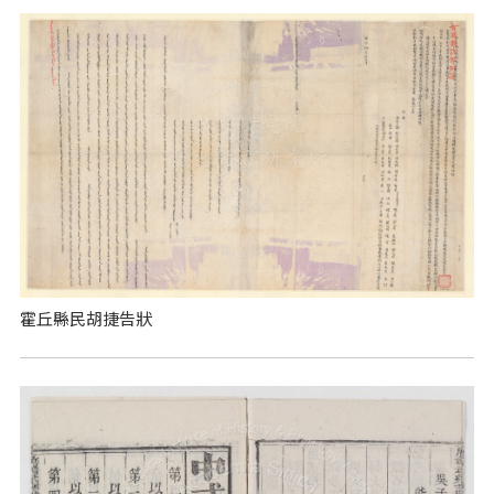
霍丘縣民胡捷告狀