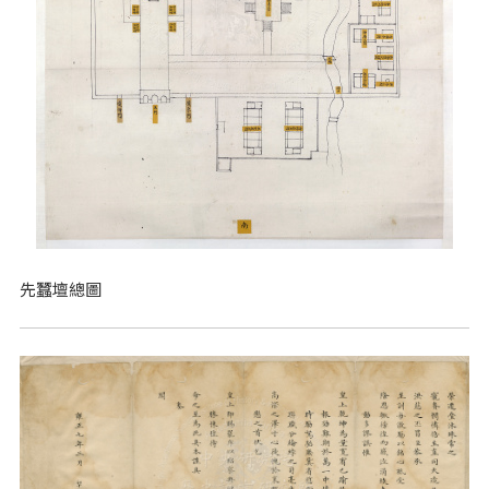
先蠶壇總圖