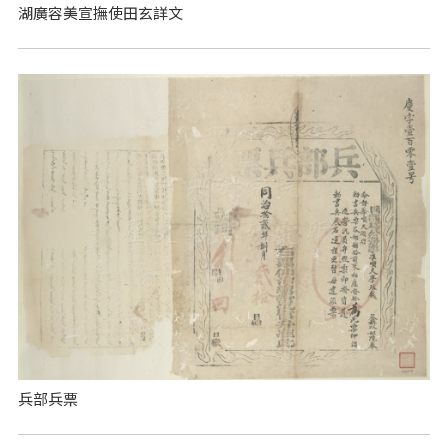
湖廣容美宣撫使田玄詳文
兵部兵票