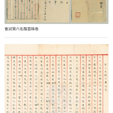
會試第六名駱雲硃卷