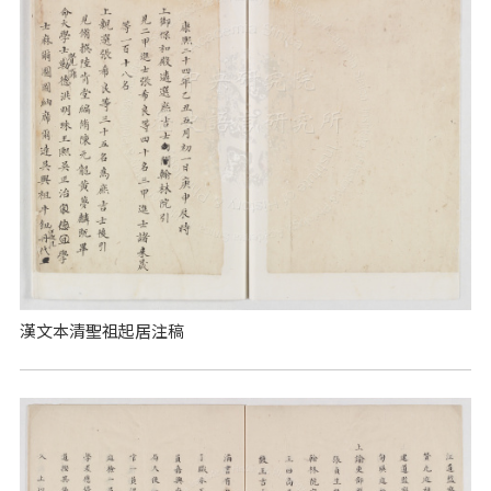
漢文本清聖祖起居注稿