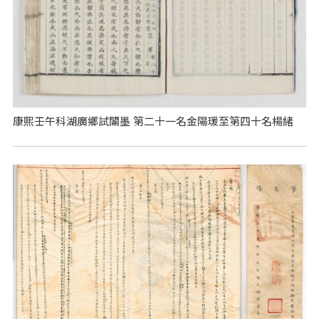
康熙壬午科湖廣鄉試闈墨 第二十一名金陽瑗至第四十名楊緒