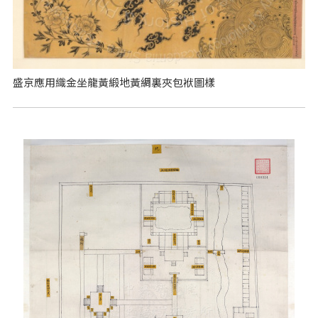
盛京應用織金坐龍黃緞地黃綢裏夾包袱圖樣