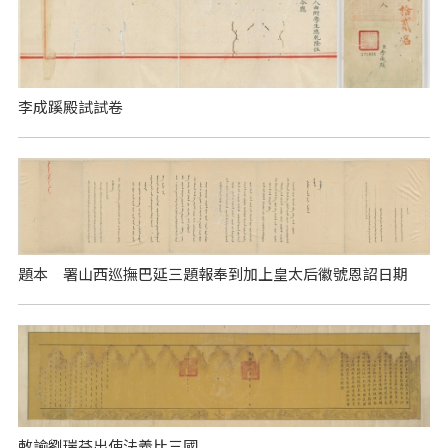
李成蹊殿試試卷
題本 署山西巡撫巴延三題報奉到加上皇太后徽號恩詔日期
敕諭劉瑞芬出使法義比三國