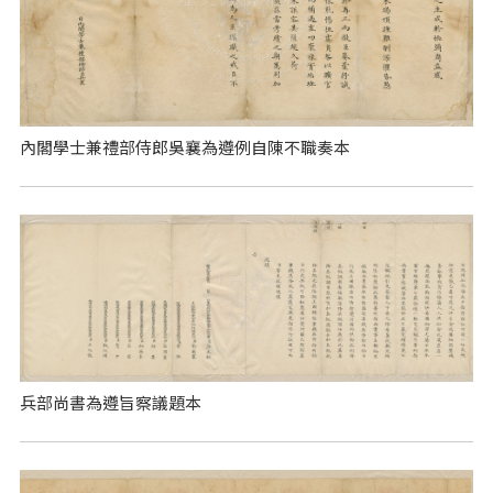
內閣學士兼禮部侍郎吳襄為遵例自陳不職奏本
兵部尚書為遵旨察議題本