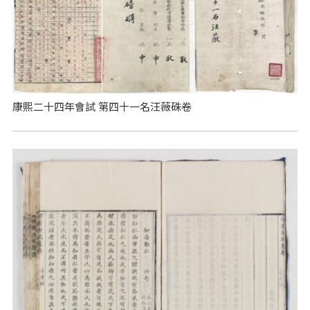
康熙二十四年會試 第四十一名汪薇硃卷