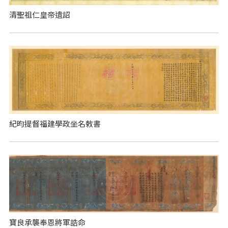
清聖祖仁皇帝遺詔
紀昀提督福建學政坐名敕書
寶良承襲奉恩將軍誥命