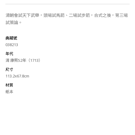
清朝會試天下武舉，頭場試馬箭、二場試步箭，合式之後，第三場
試策論。
典藏號
038213
年代
清 康熙52年（1713）
尺寸
113.2x67.8cm
材質
紙本