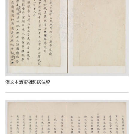
漢文本清聖祖起居注稿