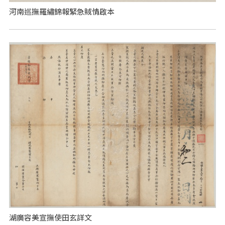
河南巡撫羅繡錦報緊急賊情啟本
湖廣容美宣撫使田玄詳文