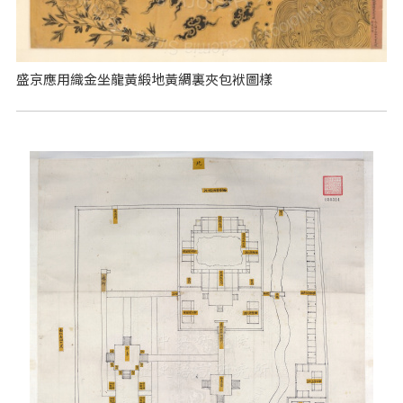
盛京應用織金坐龍黃緞地黃綢裏夾包袱圖樣