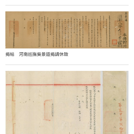
揭帖 河南巡撫吳景道揭請休致