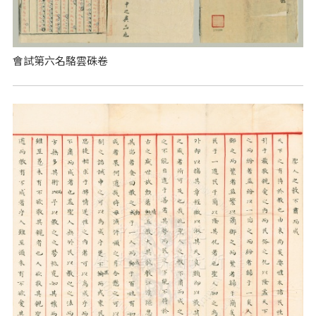
會試第六名駱雲硃卷