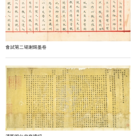
會試第二場謝錫墨卷