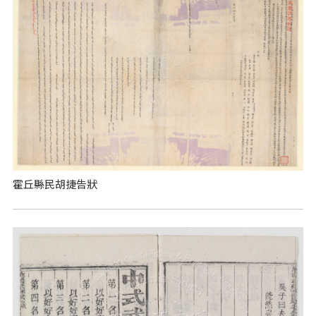
霍丘縣民胡捷告狀