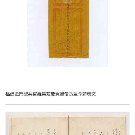
福建金門總兵官羅英笈慶賀皇帝長至令節表文