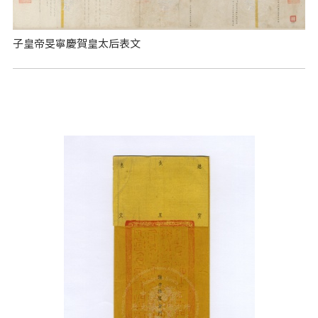
子皇帝旻寧慶賀皇太后表文