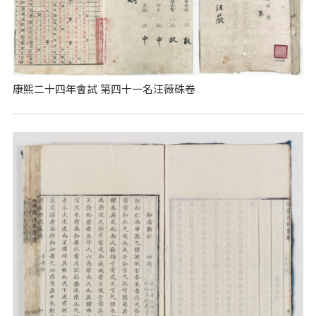
康熙二十四年會試 第四十一名汪薇硃卷