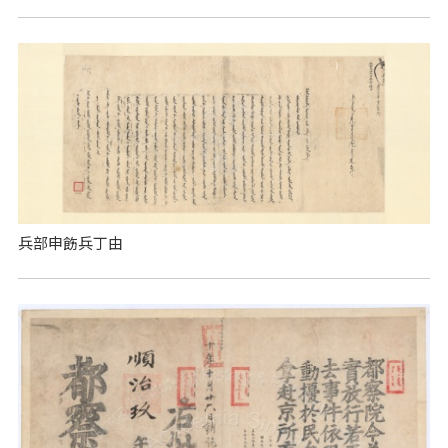
兵部申飭兵丁由