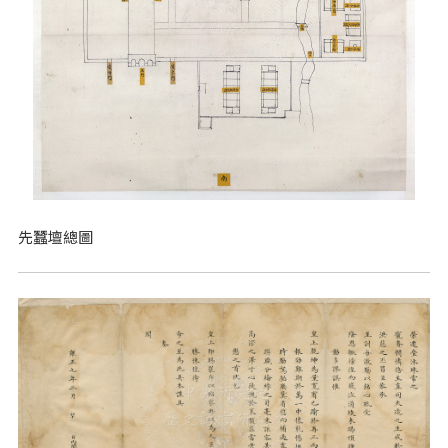
先蠶壇總圖