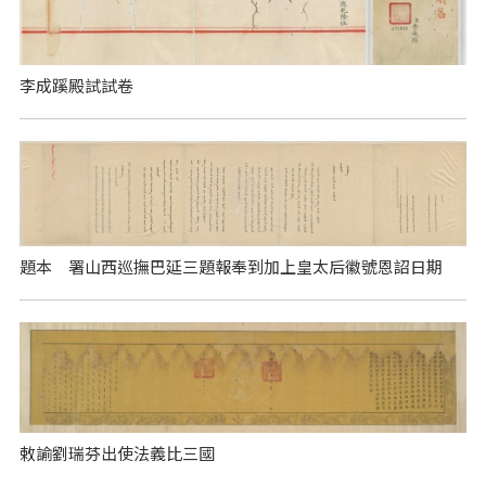
李成蹊殿試試卷
題本 署山西巡撫巴延三題報奉到加上皇太后徽號恩詔日期
敕諭劉瑞芬出使法義比三國