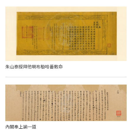
朱山泰授拜他喇布勒哈番敕命
內閣奉上諭一道