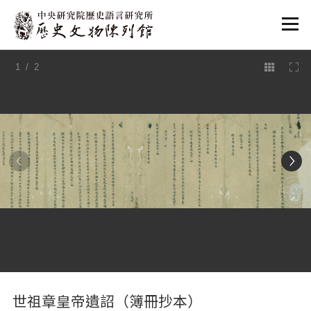
:::
1
/ 2
:::
世祖章皇帝遺詔（簿冊抄本）