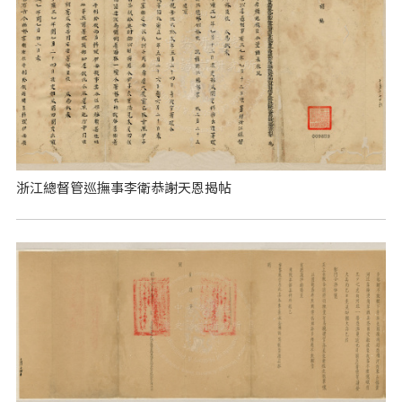
浙江總督管巡撫事李衛恭謝天恩揭帖