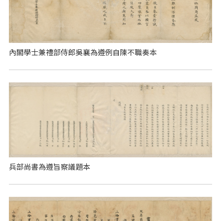
內閣學士兼禮部侍郎吳襄為遵例自陳不職奏本
兵部尚書為遵旨察議題本