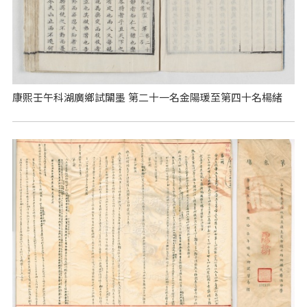
康熙壬午科湖廣鄉試闈墨 第二十一名金陽瑗至第四十名楊緒