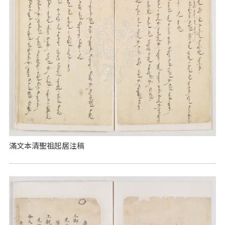
滿文本清聖祖起居注稿