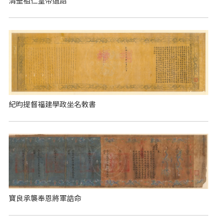
清聖祖仁皇帝遺詔
紀昀提督福建學政坐名敕書
寶良承襲奉恩將軍誥命