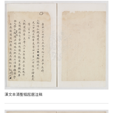
漢文本清聖祖起居注稿