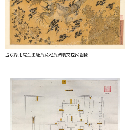
盛京應用織金坐龍黃緞地黃綢裏夾包袱圖樣