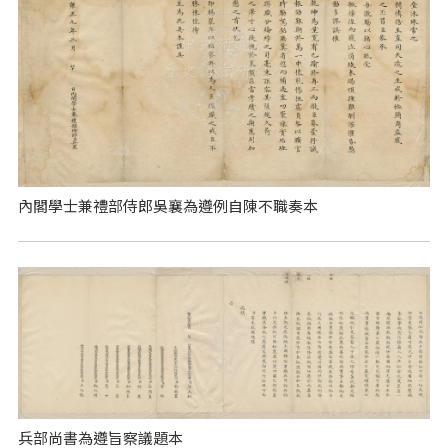
內閣學士兼禮部侍郎吳襄為遵例自陳不職奏本
兵部尚書為遵旨察議題本