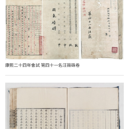
康熙二十四年會試 第四十一名汪薇硃卷