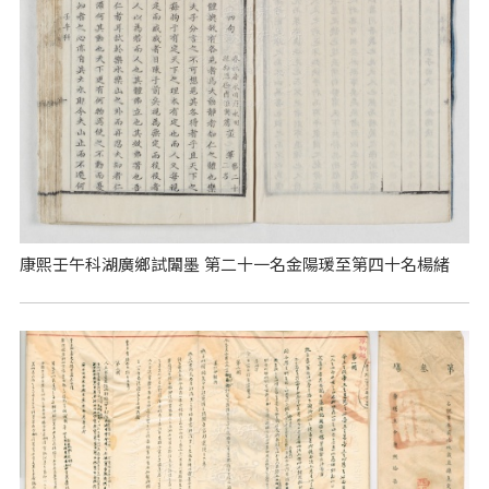
康熙壬午科湖廣鄉試闈墨 第二十一名金陽瑗至第四十名楊緒