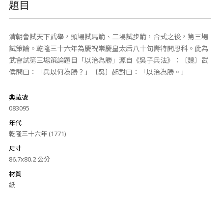
題目
清朝會試天下武舉，頭場試馬箭、二場試步箭，合式之後，第三場
試策論。乾隆三十六年為慶祝崇慶皇太后八十旬壽特開恩科。此為
武會試第三場策論題目「以治為勝」源自《吳子兵法》：〔魏〕武
侯問曰：「兵以何為勝？」〔吳〕起對曰：「以治為勝。」
典藏號
083095
年代
乾隆三十六年 (1771)
尺寸
86.7x80.2 公分
材質
紙