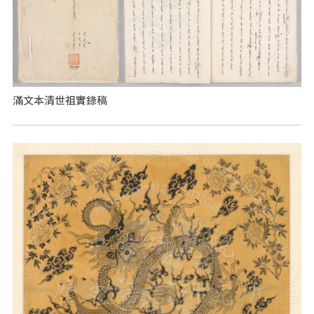
滿文本清世祖實錄稿