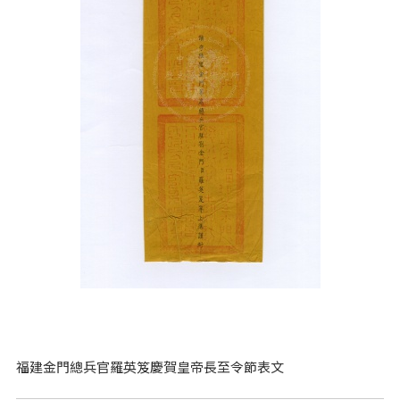
福建金門總兵官羅英笈慶賀皇帝長至令節表文