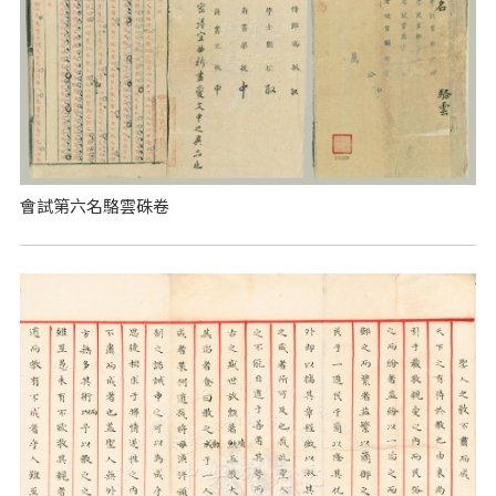
會試第六名駱雲硃卷