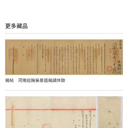
更多藏品
揭帖 河南巡撫吳景道揭請休致