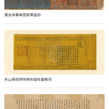
寶良承襲奉恩將軍誥命
朱山泰授拜他喇布勒哈番敕命