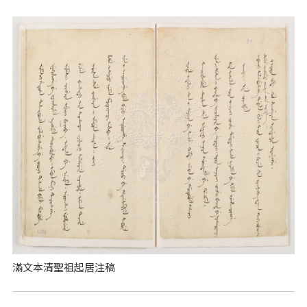
滿文本清聖祖起居注稿