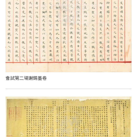
會試第二場謝錫墨卷