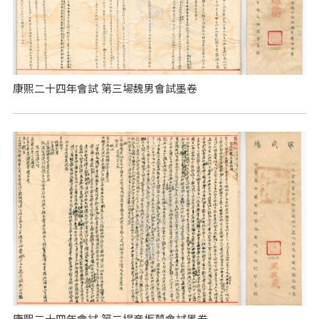
康熙二十四年會試 第三場魏男會試墨卷