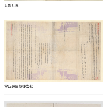
兵部兵票
霍丘縣民胡捷告狀