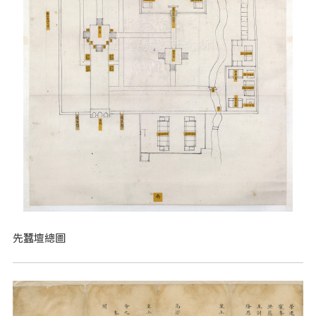
先蠶壇總圖