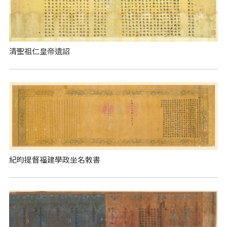
清聖祖仁皇帝遺詔
紀昀提督福建學政坐名敕書