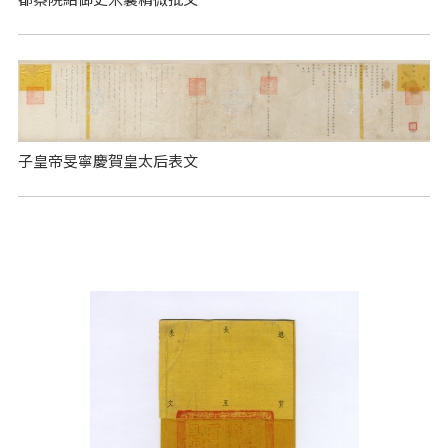
子皇帝旻寧慶賀皇太后表文