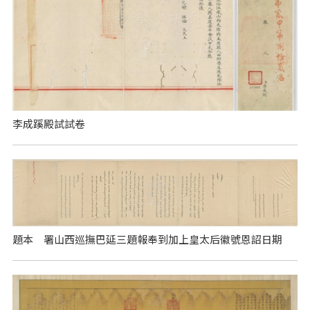
李成蹊殿試試卷
題本 署山西巡撫巴延三題報奉到加上皇太后徽號恩詔日期