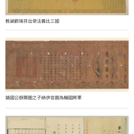
敕諭劉瑞芬出使法義比三國
鎮國公額爾圖之子納伊音圖為輔國將軍