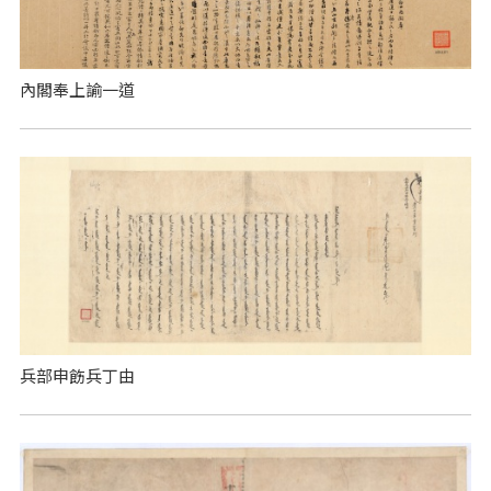
內閣奉上諭一道
兵部申飭兵丁由