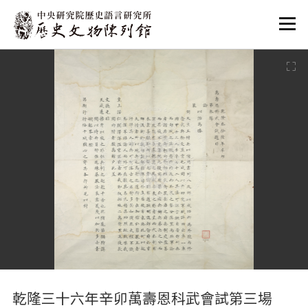
:::
:::
乾隆三十六年辛卯萬壽恩科武會試第三場