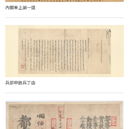
內閣奉上諭一道
兵部申飭兵丁由