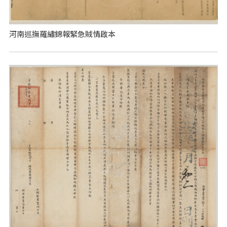
河南巡撫羅繡錦報緊急賊情啟本