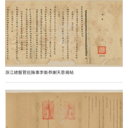
浙江總督管巡撫事李衛恭謝天恩揭帖