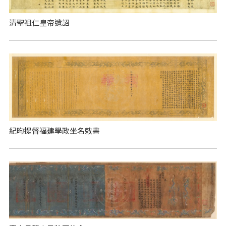
清聖祖仁皇帝遺詔
紀昀提督福建學政坐名敕書