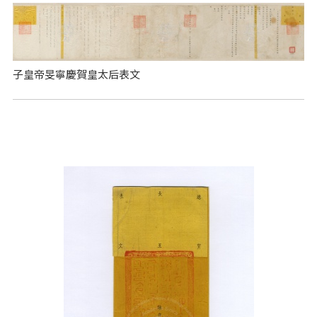
子皇帝旻寧慶賀皇太后表文