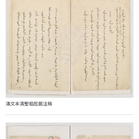
滿文本清聖祖起居注稿