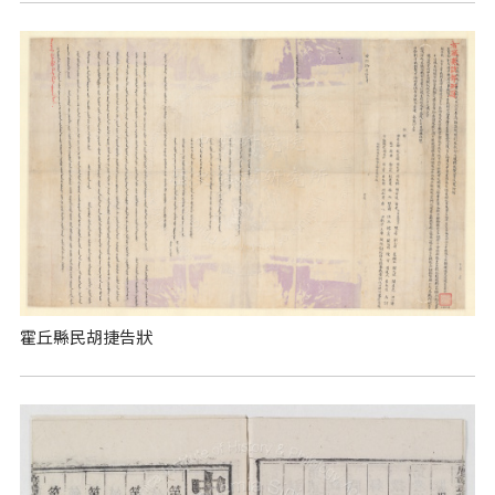
霍丘縣民胡捷告狀