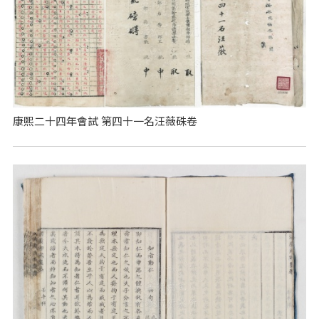
康熙二十四年會試 第四十一名汪薇硃卷