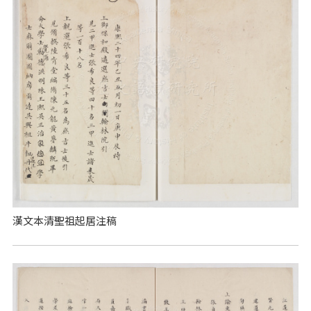
漢文本清聖祖起居注稿