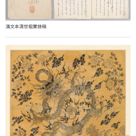
滿文本清世祖實錄稿