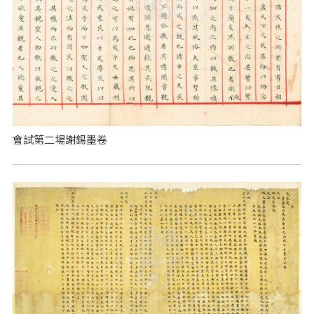
會試第二場謝錫墨卷