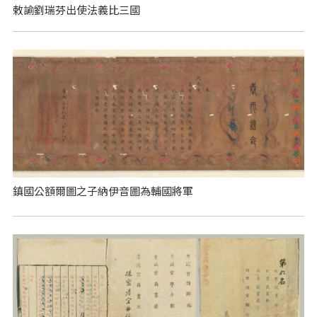
敕諭劉瑞芬出使法義比三國
鎮國公額爾圖之子納伊音圖為輔國將軍