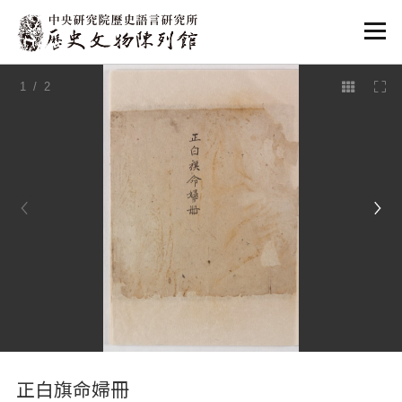
:::
1
/ 2
:::
正白旗命婦冊