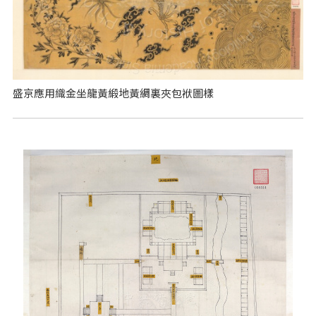
盛京應用織金坐龍黃緞地黃綢裏夾包袱圖樣