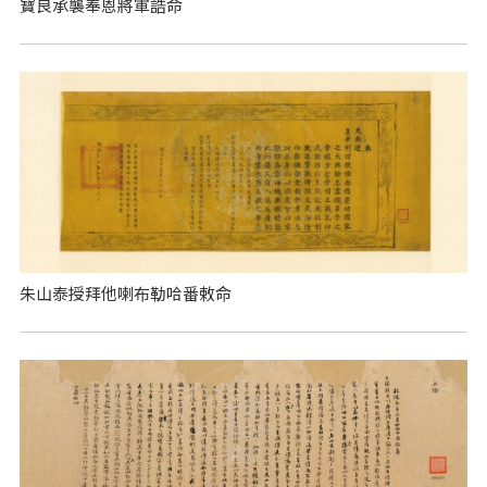
寶良承襲奉恩將軍誥命
朱山泰授拜他喇布勒哈番敕命