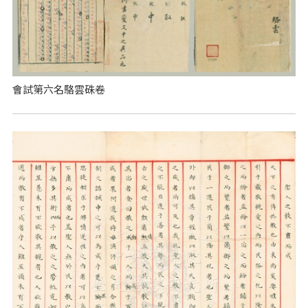
會試第六名駱雲硃卷