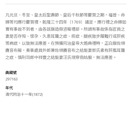
凡元旦、冬至、皇太后聖壽節、皇后千秋節等慶賀之期，福晉、命
婦等均應行慶賀禮，乾隆三十四年（1769）議定，應行禮之命婦如
實有事故不到者，由各該旗造冊咨報禮部。所謂有事故係指官員之
妻是否存殁、懷孕、久患耳聾之症、痰症、腿疾致步履難行或肝疾
等病症，以致無法應差。在預備同治皇帝大婚典禮時，正白旗佐領
賡音布報，奏事處員外郎兼佐領賡音布之結髮妻鄧氏素有肝風耳聾
之症、慎刑司郎中祥豐之結髮妻汪氏現穿翁姑服，無法應差。
典藏號
297163
年代
清代同治十一年(1872)