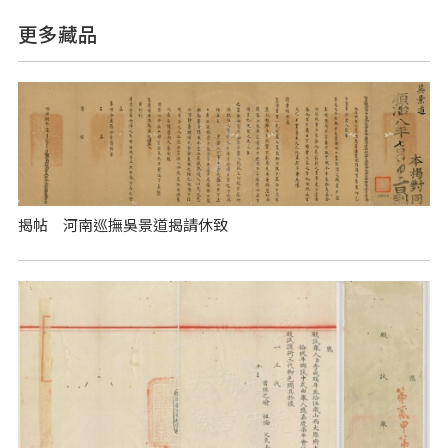
更多藏品
揭帖 河南巡撫吳景道揭請休致