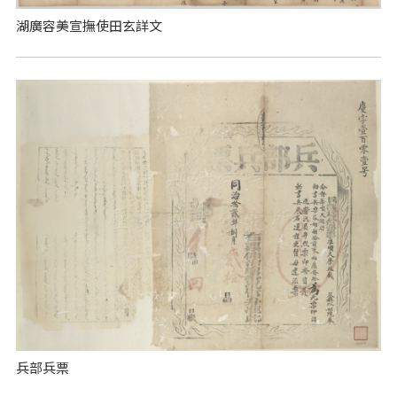
湖廣容美宣撫使田玄詳文
兵部兵票