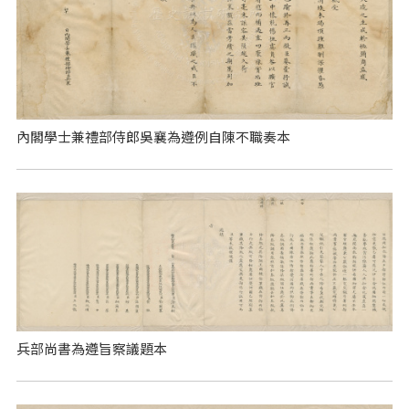
內閣學士兼禮部侍郎吳襄為遵例自陳不職奏本
兵部尚書為遵旨察議題本