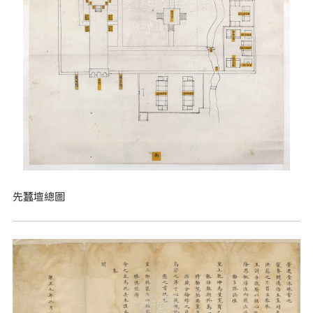
先蠶壇總圖