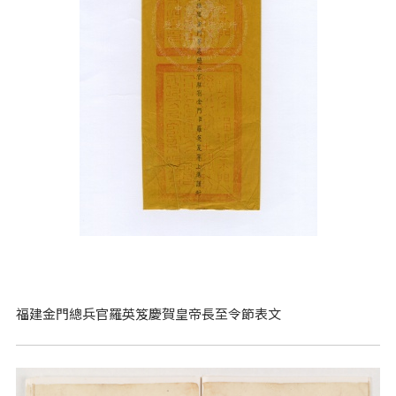
福建金門總兵官羅英笈慶賀皇帝長至令節表文