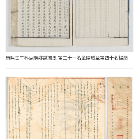
康熙壬午科湖廣鄉試闈墨 第二十一名金陽瑗至第四十名楊緒