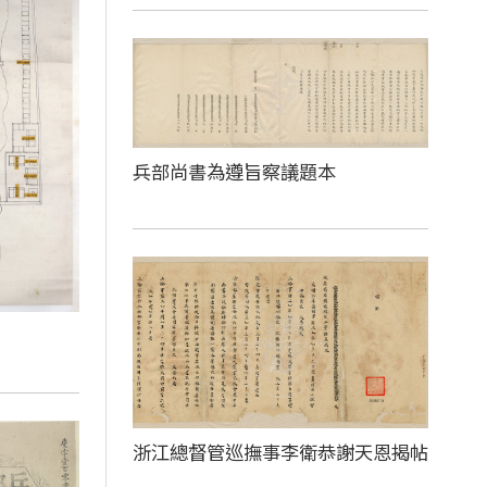
兵部尚書為遵旨察議題本
浙江總督管巡撫事李衛恭謝天恩揭帖