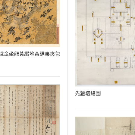
織金坐龍黃緞地黃綢裏夾包
先蠶壇總圖