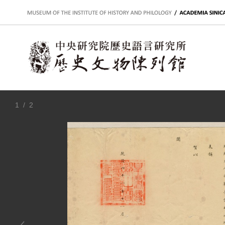
:::
1
/ 2