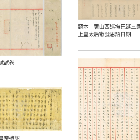
題本 署山西巡撫巴延三
上皇太后徽號恩詔日期
試試卷
皇帝遺詔