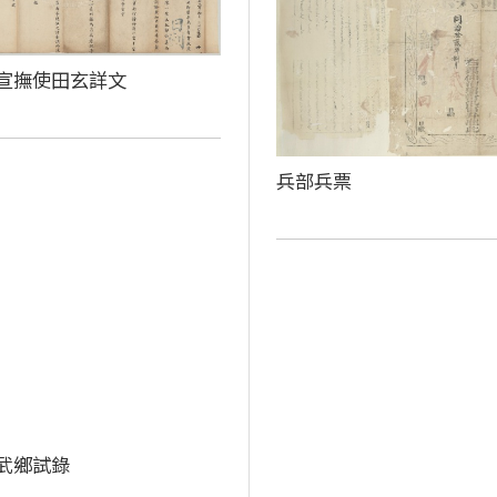
宣撫使田玄詳文
兵部兵票
武鄉試錄