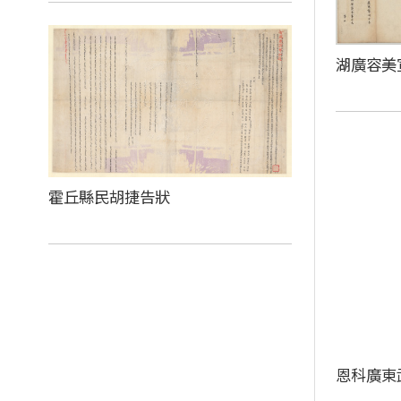
湖廣容美
霍丘縣民胡捷告狀
恩科廣東