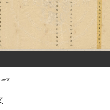
后表文
文