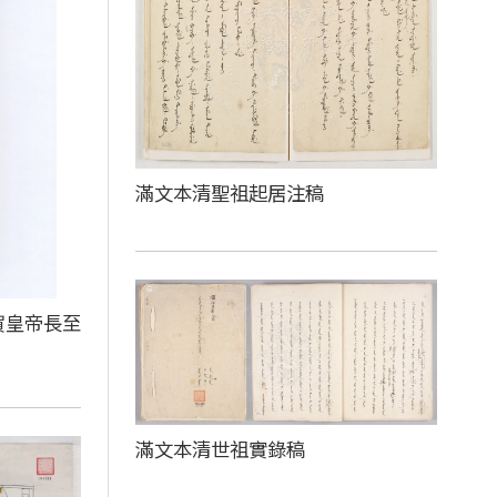
滿文本清聖祖起居注稿
賀皇帝長至
滿文本清世祖實錄稿