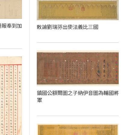
題報奉到加
敕諭劉瑞芬出使法義比三國
鎮國公額爾圖之子納伊音圖為輔國將
軍