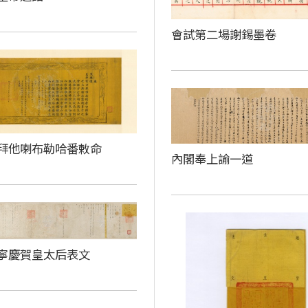
會試第二場謝錫墨卷
拜他喇布勒哈番敕命
內閣奉上諭一道
寧慶賀皇太后表文