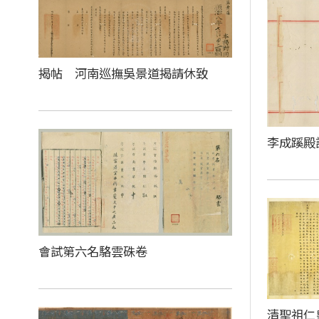
揭帖 河南巡撫吳景道揭請休致
李成蹊殿
會試第六名駱雲硃卷
清聖祖仁