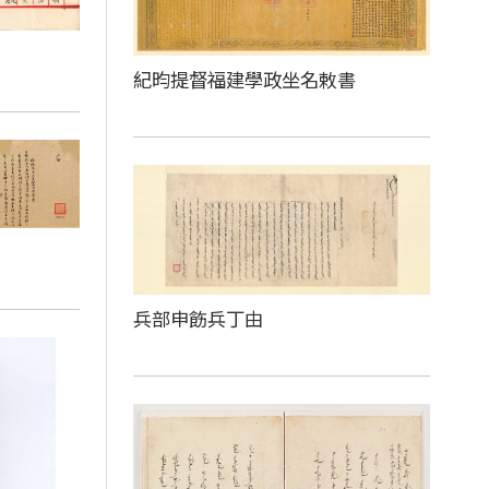
紀昀提督福建學政坐名敕書
兵部申飭兵丁由