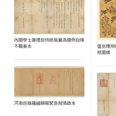
內閣學士兼禮部侍郎吳襄為遵例自陳
不職奏本
盛京應用
袱圖樣
河南巡撫羅繡錦報緊急賊情啟本