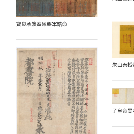
寶良承襲奉恩將軍誥命
朱山泰授
子皇帝旻