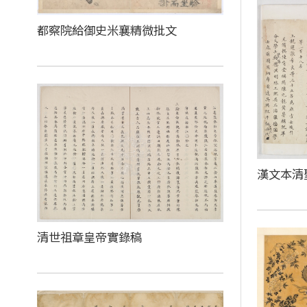
都察院給御史米襄精微批文
漢文本清
清世祖章皇帝實錄稿