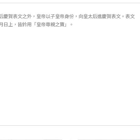
后慶賀表文之外，皇帝以子皇帝身份，向皇太后進慶賀表文。表文
月日上，皆鈐用「皇帝尊親之寶」。