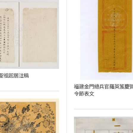
聖祖起居注稿
福建金門總兵官羅英笈慶
令節表文