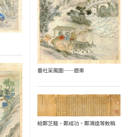
番社采風圖──遊車
給鄭芝龍、鄭成功、鄭鴻逵等敕稿