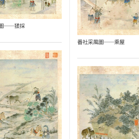
圖──猱採
番社采風圖──乘屋