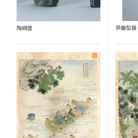
斧鋤型器
陶網墜