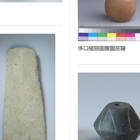
侈口縮頸圓腹圜底罐