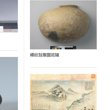
繩紋鼓腹圜底罐