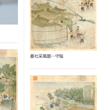
番社采風圖─守隘