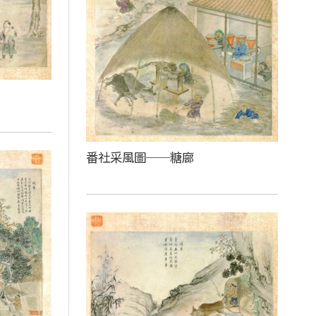
番社采風圖──糖廍