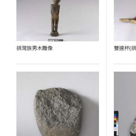
排灣族男木雕像
雙連杯(排