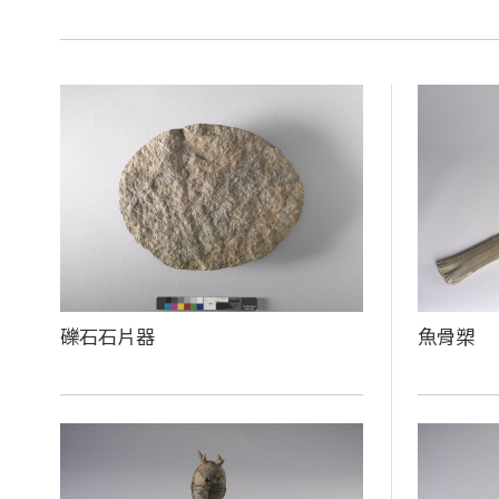
礫石石片器
魚骨槊