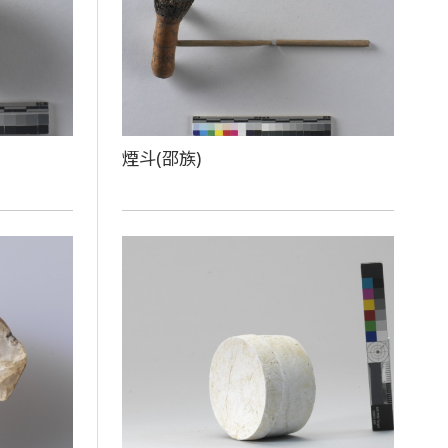
煙斗(邵族)