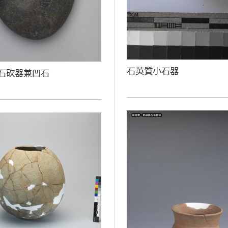
石英質小石器
石砍器兼凹石