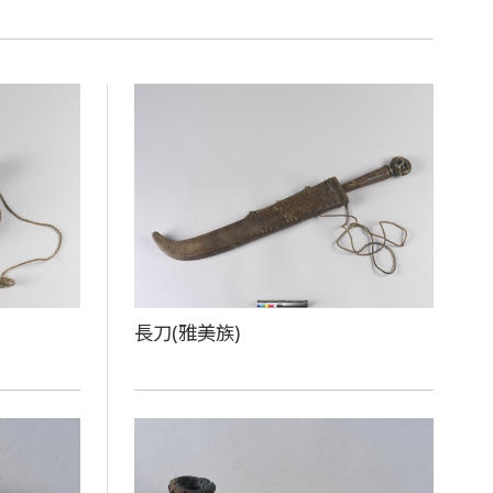
長刀(雅美族)