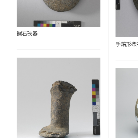
礫石砍器
手鎬形礫