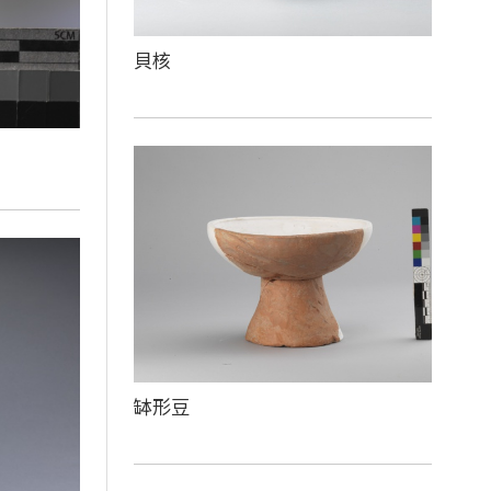
貝核
缽形豆