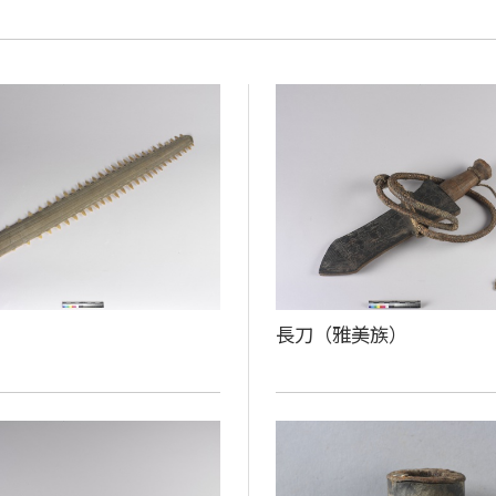
長刀（雅美族）