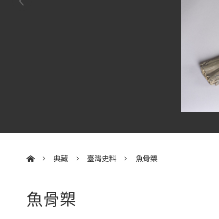
典藏
臺灣史料
魚骨槊
:::
魚骨槊