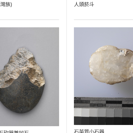
灣族)
人頭菸斗
石英質小石器
石砍器兼凹石