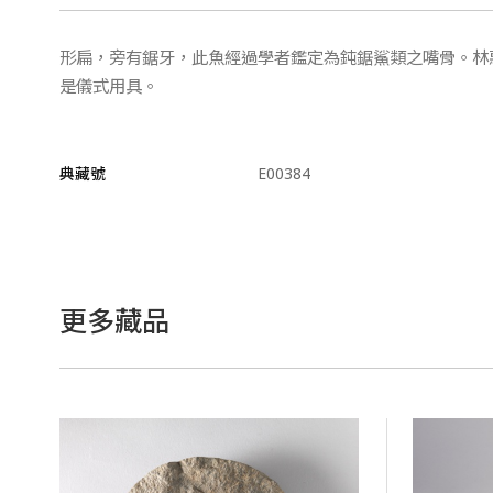
形扁，旁有鋸牙，此魚經過學者鑑定為鈍鋸鯊類之嘴骨。林
是儀式用具。
典藏號
E00384
更多藏品