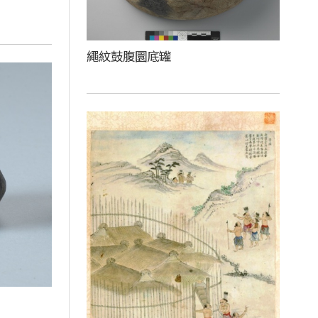
繩紋鼓腹圜底罐