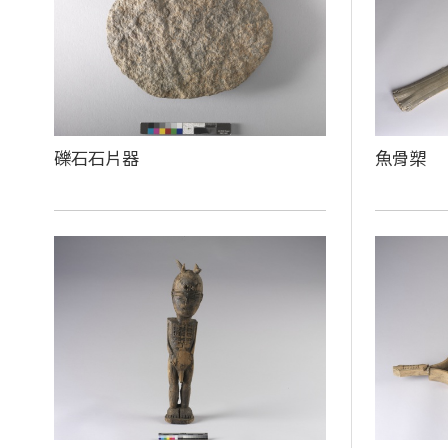
礫石石片器
魚骨槊