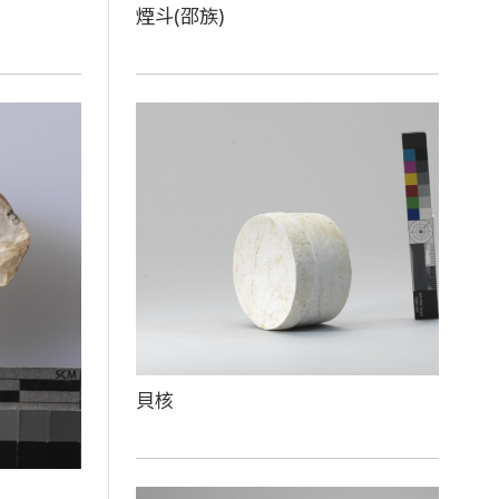
煙斗(邵族)
貝核