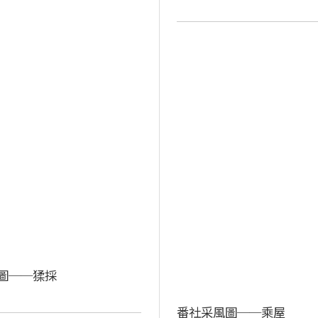
圖──猱採
番社采風圖──乘屋