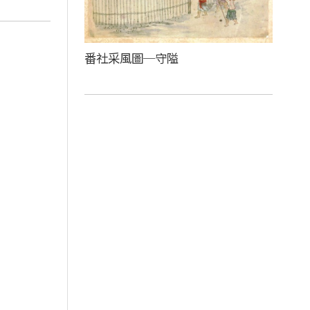
番社采風圖─守隘