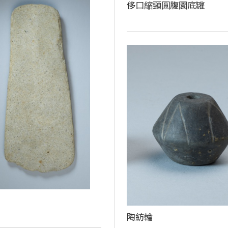
侈口縮頸圓腹圜底罐
陶紡輪