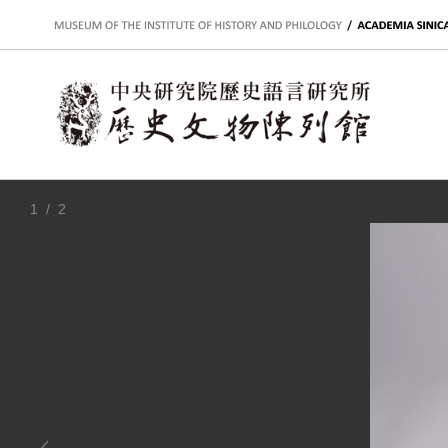
:::
1
/ 2