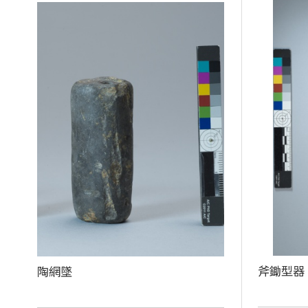
斧鋤型器
陶網墜