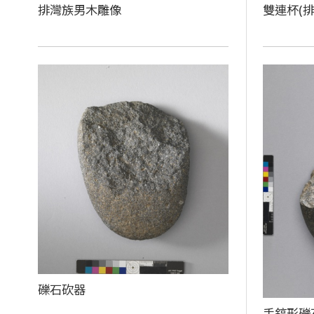
排灣族男木雕像
雙連杯(排
礫石砍器
手鎬形礫