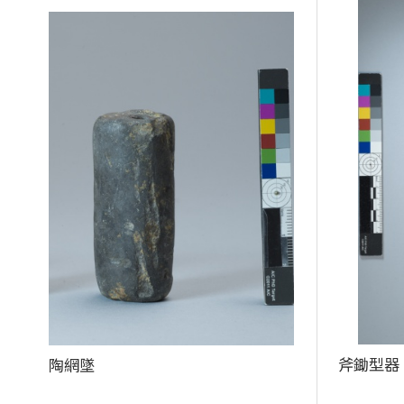
斧鋤型器
陶網墜