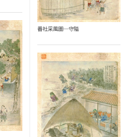
番社采風圖─守隘