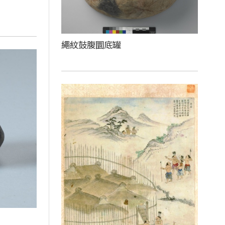
繩紋鼓腹圜底罐