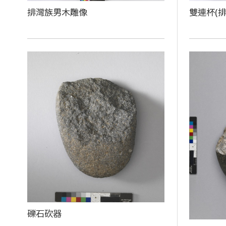
排灣族男木雕像
雙連杯(排
礫石砍器