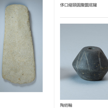
侈口縮頸圓腹圜底罐
陶紡輪