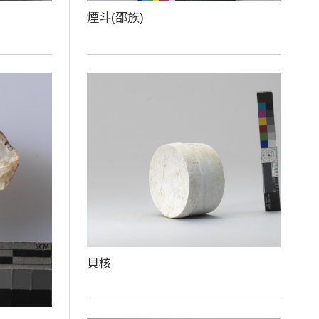
煙斗(邵族)
貝核