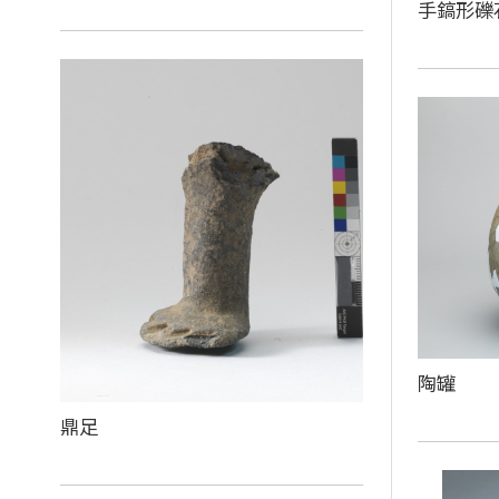
手鎬形礫
陶罐
鼎足