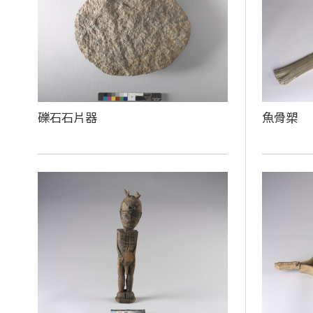
礫石石片器
魚骨槊