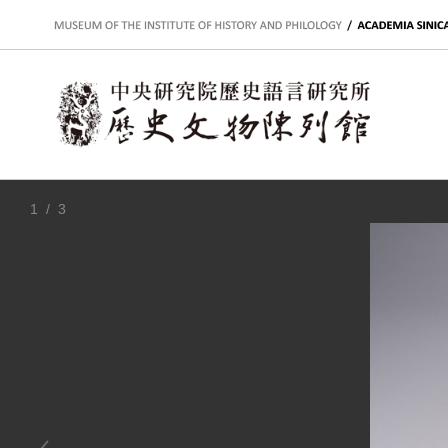
:::
1
/ 3