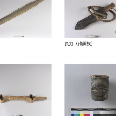
長刀（雅美族）