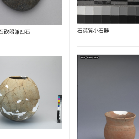
石英質小石器
石砍器兼凹石