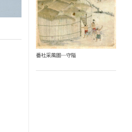
番社采風圖─守隘