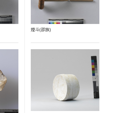
煙斗(邵族)