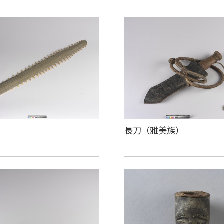
長刀（雅美族）