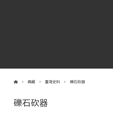
典藏
臺灣史料
礫石砍器
:::
礫石砍器