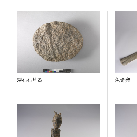
礫石石片器
魚骨槊