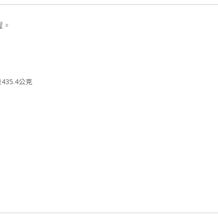
握。
重435.4公克