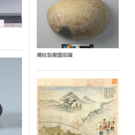
繩紋鼓腹圜底罐