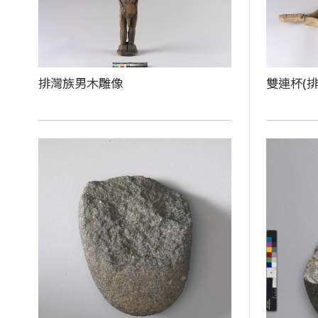
排灣族男木雕像
雙連杯(排