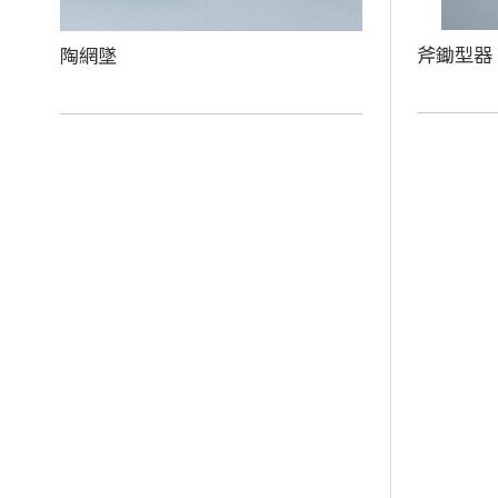
斧鋤型器
陶網墜