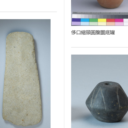
侈口縮頸圓腹圜底罐