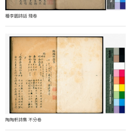
種李園詩話 殘卷
陶陶軒詩集 不分卷