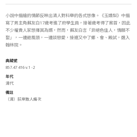
小說中描繪的情節反映出清人對科舉的各式想像。《玉嬌梨》中描
寫了男主角蘇友白17歲考進了府學生員，接著歲考得了案首，因此
不少權貴人家想擇其為婿，然而，蘇友白言「非絕色佳人，情願不
娶」，一邊避風頭，一邊談戀愛，接連又中了鄉、會、殿試，選入
翰林院。
典藏號
857.47 416 v.1 -2
年代
清代
備註
（清）荻岸散人編次