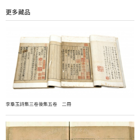
更多藏品
李羣玉詩集三卷後集五卷 二冊