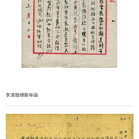
李濟致傅斯年函