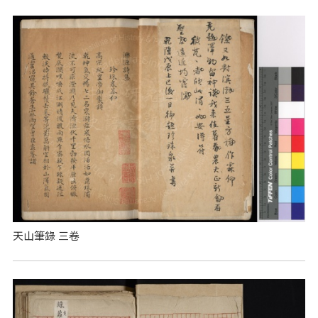
天山筆錄 三卷