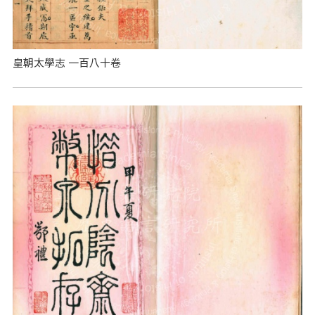
皇朝太學志 一百八十卷