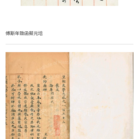
傅斯年致函蔡元培