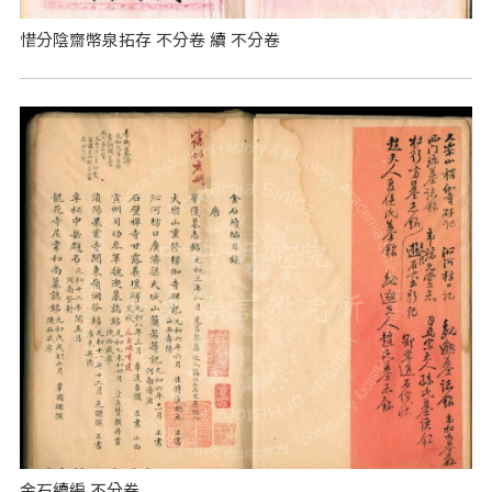
惜分陰齋幣泉拓存 不分卷 續 不分卷
金石續編 不分卷