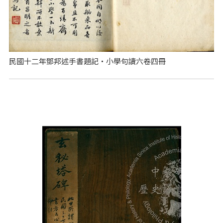
民國十二年鄧邦述手書題記‧小學句讀六卷四冊