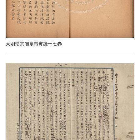
大明懷宗端皇帝實錄十七卷