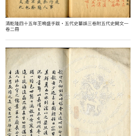
清乾隆四十五年王鳴盛手跋‧五代史纂誤三卷附五代史闕文一
卷二冊