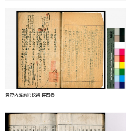
黃帝內經素問校議 存四卷