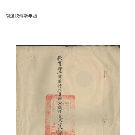
胡適致傅斯年函