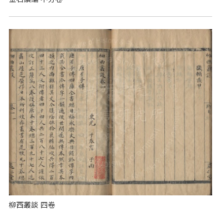
柳西叢談 四卷