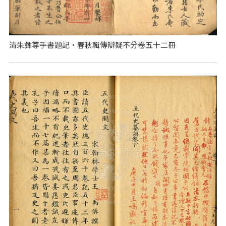
清朱彝尊手書題記‧春秋輯傳辯疑不分卷五十二冊