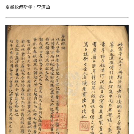
夏鼐致傅斯年、李濟函