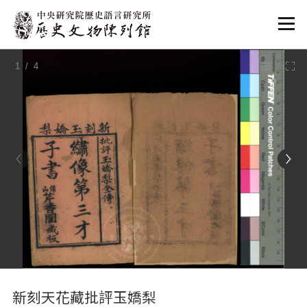
:::
1
/ 4
:::
新刻天花藏批評玉嬌梨