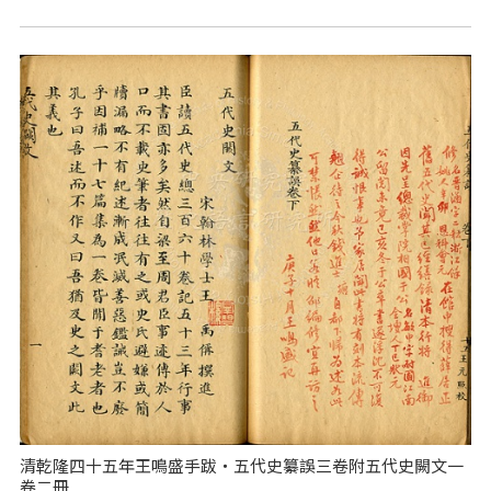
清乾隆四十五年王鳴盛手跋‧五代史纂誤三卷附五代史闕文一
卷二冊