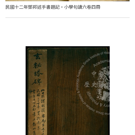
民國十二年鄧邦述手書題記‧小學句讀六卷四冊