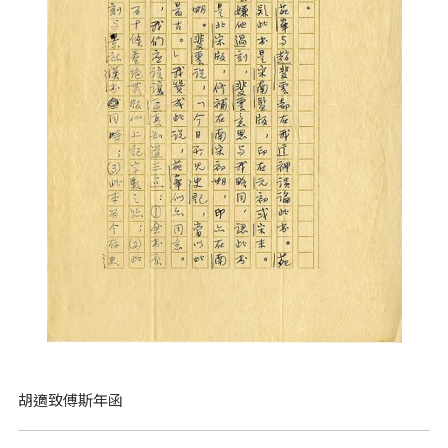
胡適致傅斯年函