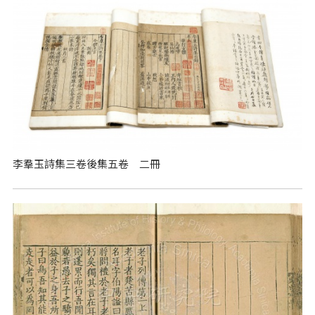
李羣玉詩集三卷後集五卷 二冊