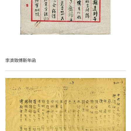
李濟致傅斯年函