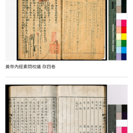
黃帝內經素問校議 存四卷