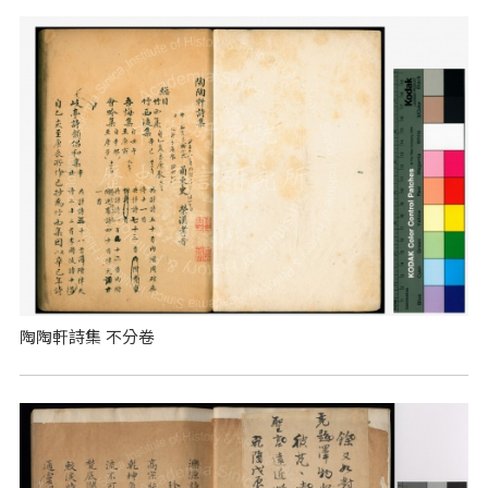
陶陶軒詩集 不分卷