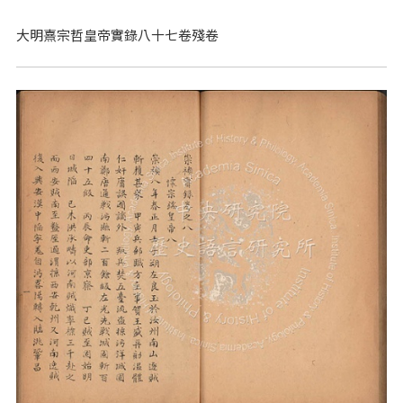
大明熹宗哲皇帝實錄八十七卷殘卷