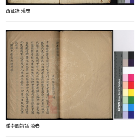
西征錄 殘卷
種李園詩話 殘卷