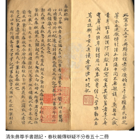
清朱彝尊手書題記‧春秋輯傳辯疑不分卷五十二冊