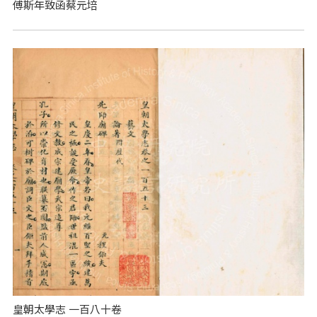
傅斯年致函蔡元培
皇朝太學志 一百八十卷