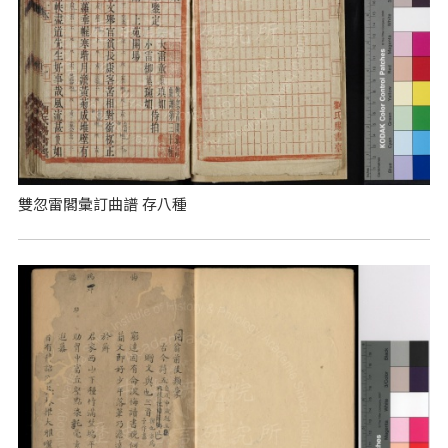
雙忽雷閣彙訂曲譜 存八種