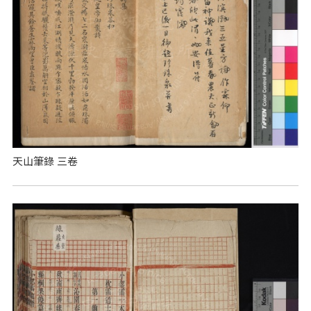
天山筆錄 三卷