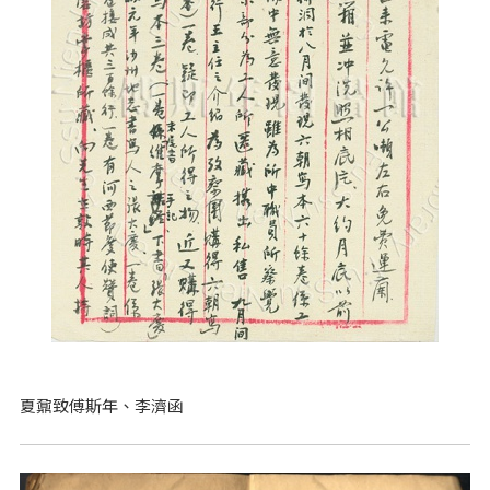
夏鼐致傅斯年、李濟函