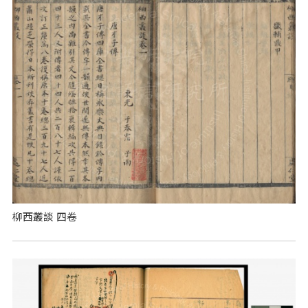
柳西叢談 四卷