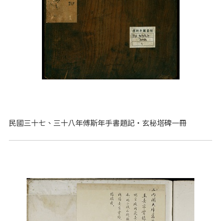
民國三十七、三十八年傅斯年手書題記‧玄秘塔碑一冊