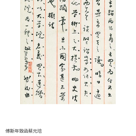
傅斯年致函蔡元培