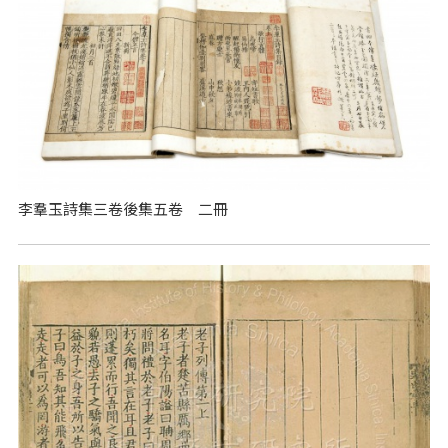
李羣玉詩集三卷後集五卷 二冊