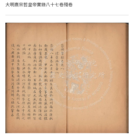
大明熹宗哲皇帝實錄八十七卷殘卷