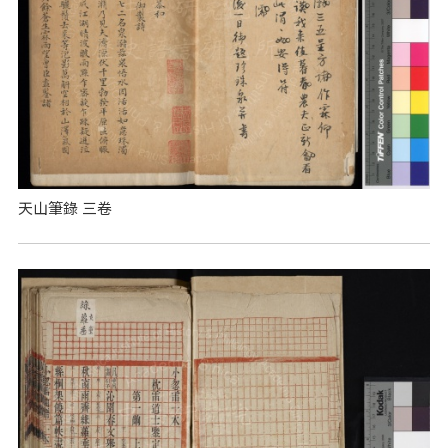
天山筆錄 三卷