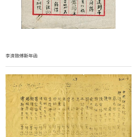
李濟致傅斯年函