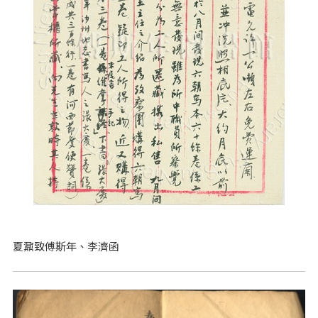
夏鼐致傅斯年、李濟函