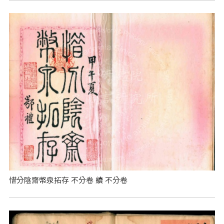
惜分陰齋幣泉拓存 不分卷 續 不分卷