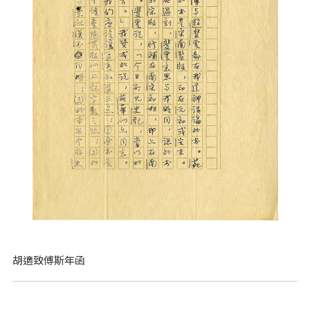
胡適致傅斯年函