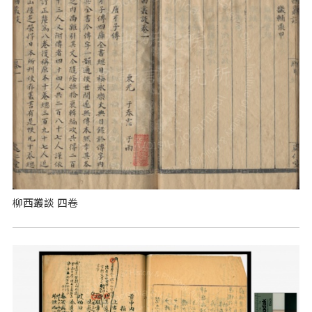
柳西叢談 四卷