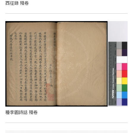
西征錄 殘卷
種李園詩話 殘卷