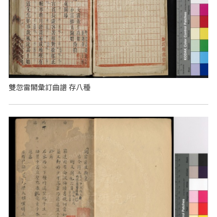
雙忽雷閣彙訂曲譜 存八種