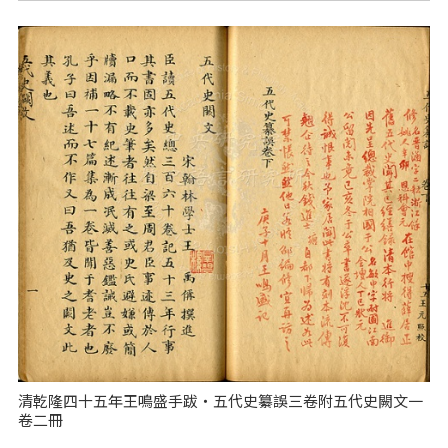
清乾隆四十五年王鳴盛手跋‧五代史纂誤三卷附五代史闕文一
卷二冊