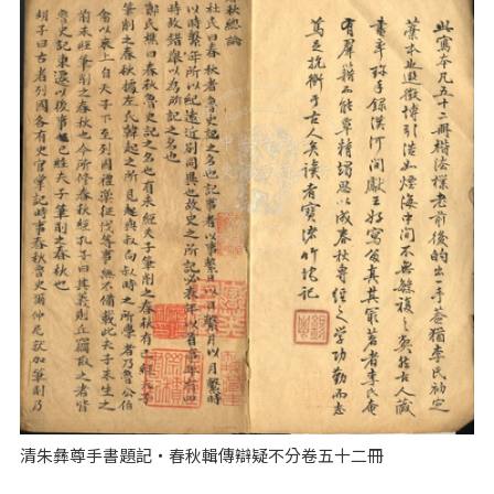
清朱彝尊手書題記‧春秋輯傳辯疑不分卷五十二冊