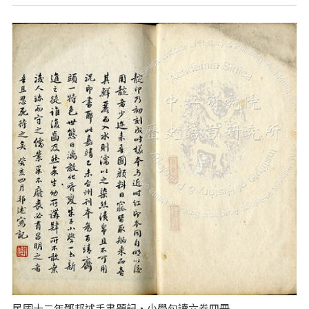
民國十二年鄧邦述手書題記‧小學句讀六卷四冊