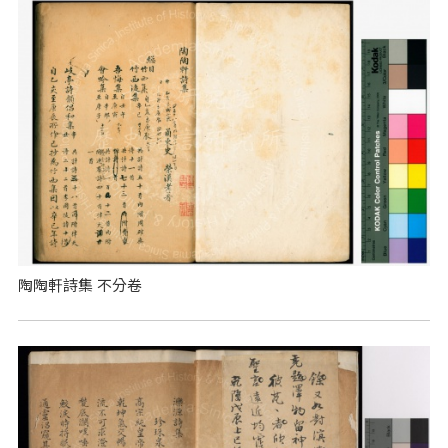
陶陶軒詩集 不分卷