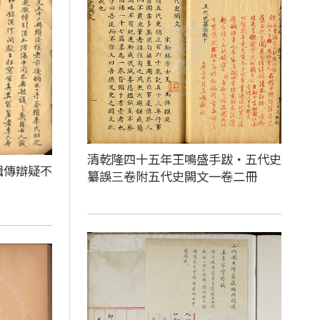
清乾隆四十五年王鳴盛手跋‧五代史
輯傳辯疑不
纂誤三卷附五代史闕文一卷二冊