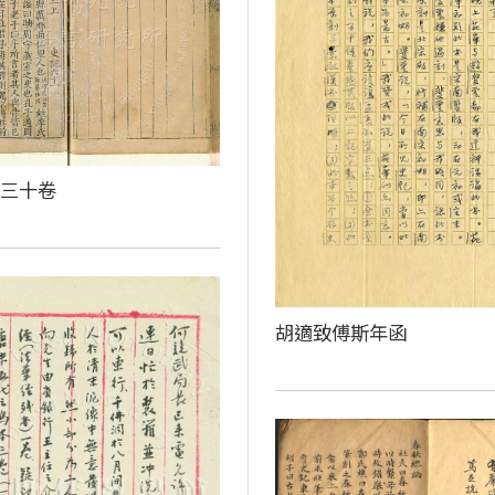
百三十卷
胡適致傅斯年函