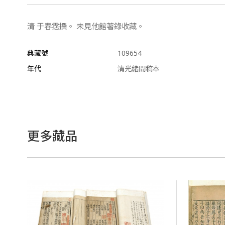
清 于春霑撰。 未見他館著錄收藏。
典藏號
109654
年代
清光緒間稿本
更多藏品