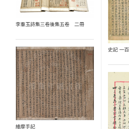
李羣玉詩集三卷後集五卷 二冊
史記 一
維摩手記