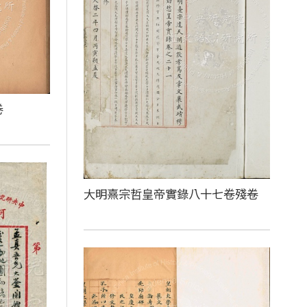
卷
大明熹宗哲皇帝實錄八十七卷殘卷