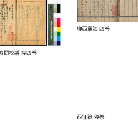
柳西叢談 四卷
素問校議 存四卷
西征錄 殘卷