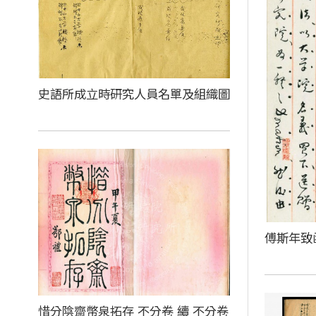
史語所成立時研究人員名單及組織圖
傅斯年致
惜分陰齋幣泉拓存 不分卷 續 不分卷