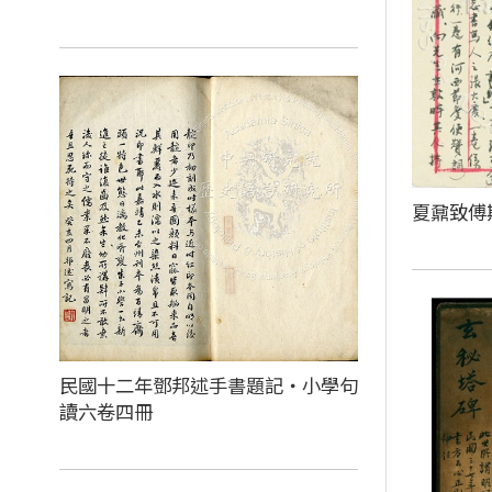
夏鼐致傅
民國十二年鄧邦述手書題記‧小學句
讀六卷四冊