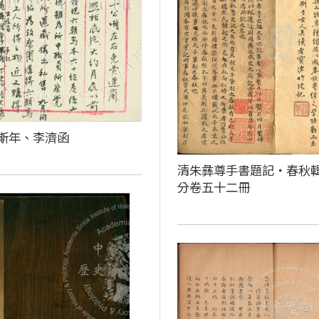
斯年、李濟函
清朱彝尊手書題記‧春秋
分卷五十二冊