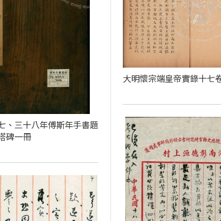
大明懷宗端皇帝實錄十七
七、三十八年傅斯年手書題
塔碑一冊