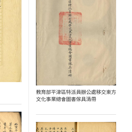
教育部平津區特派員辦公處移交東方
文化事業總會圖書傢具清冊