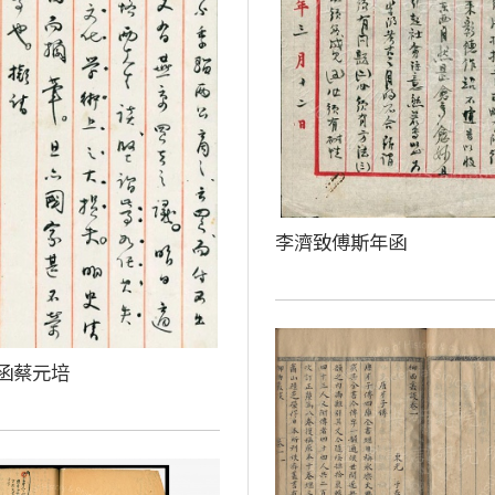
李濟致傅斯年函
函蔡元培