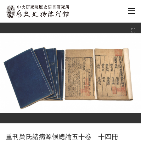
:::
:::
重刊巢氏諸病源候總論五十卷 十四冊