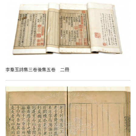
李羣玉詩集三卷後集五卷 二冊