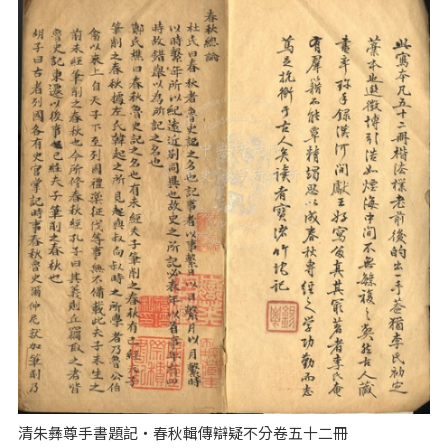
清朱彝尊手書題記‧春秋輯傳辯疑不分卷五十二冊