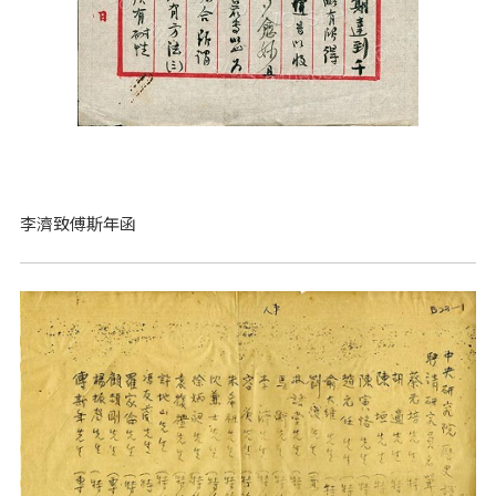
李濟致傅斯年函