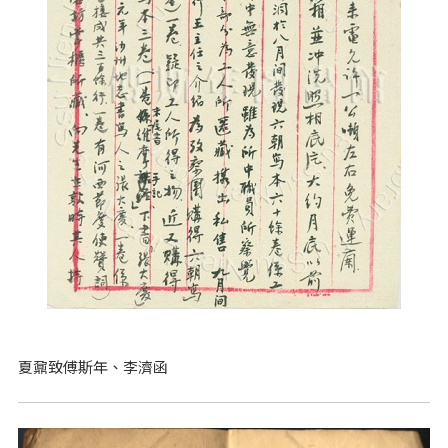
夏鼐致傅斯年、李濟函