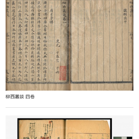
柳西叢談 四卷