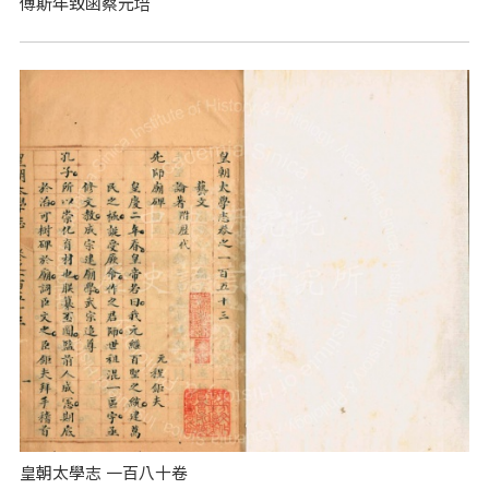
傅斯年致函蔡元培
皇朝太學志 一百八十卷