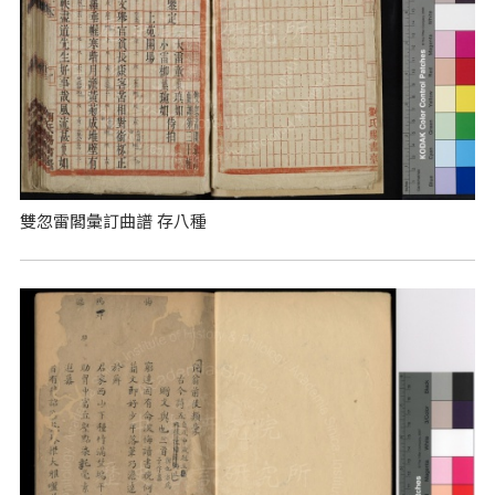
雙忽雷閣彙訂曲譜 存八種