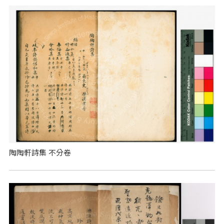
陶陶軒詩集 不分卷