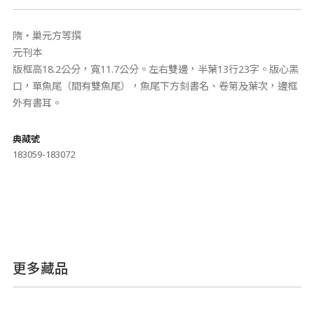
隋‧巢元方等撰
元刊本
版框高18.2公分，寬11.7公分。左右雙邊，半葉13行23字。版心黑
口，單魚尾（間有雙魚尾），魚尾下方刻書名、卷第及葉次，邊框
外有書耳。
典藏號
183059-183072
更多藏品