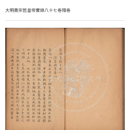
大明熹宗哲皇帝實錄八十七卷殘卷