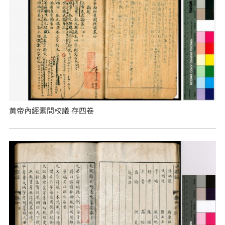
黃帝內經素問校議 存四卷