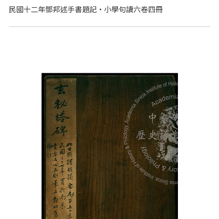
民國十二年鄧邦述手書題記‧小學句讀六卷四冊