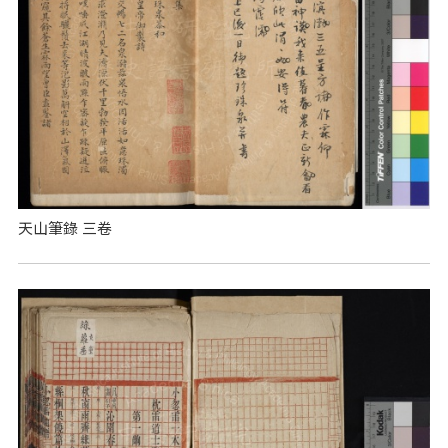
天山筆錄 三卷