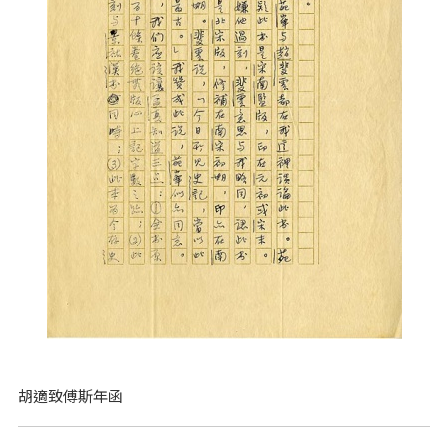
胡適致傅斯年函