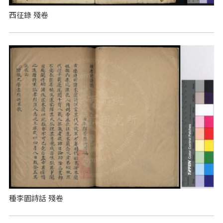
西征錄 殘卷
種李園詩話 殘卷