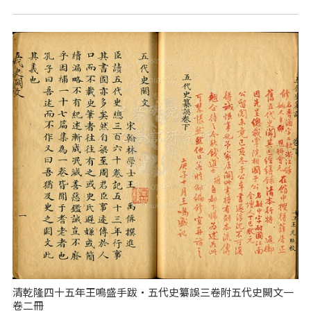
清乾隆四十五年王鳴盛手跋‧五代史纂誤三卷附五代史闕文一
卷二冊