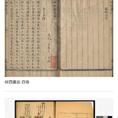
柳西叢談 四卷