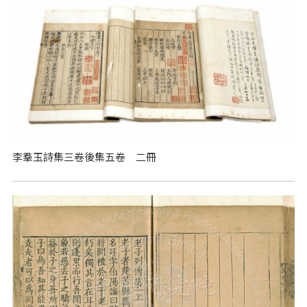
李羣玉詩集三卷後集五卷 二冊