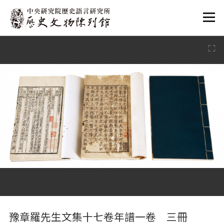
:::
:::
豫章羅先生文集十七卷年譜一卷 三冊