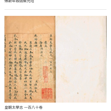
傅斯年致函蔡元培
皇朝太學志 一百八十卷