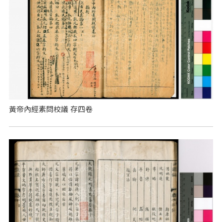
黃帝內經素問校議 存四卷