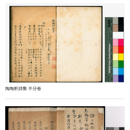
陶陶軒詩集 不分卷