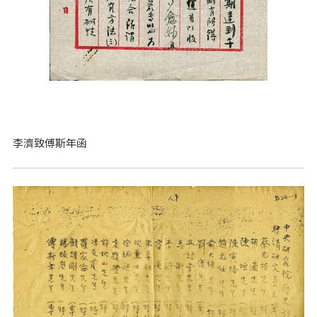
李濟致傅斯年函