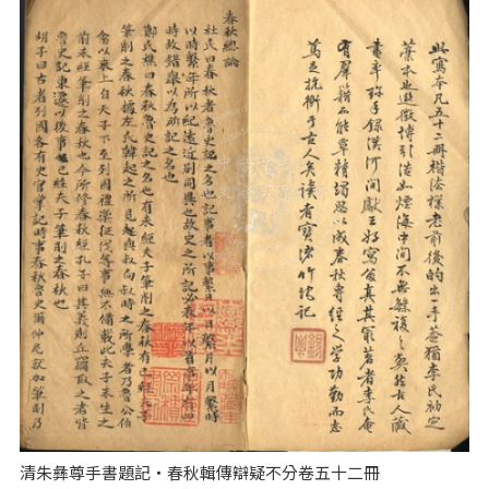
清朱彝尊手書題記‧春秋輯傳辯疑不分卷五十二冊