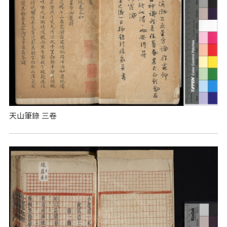
天山筆錄 三卷