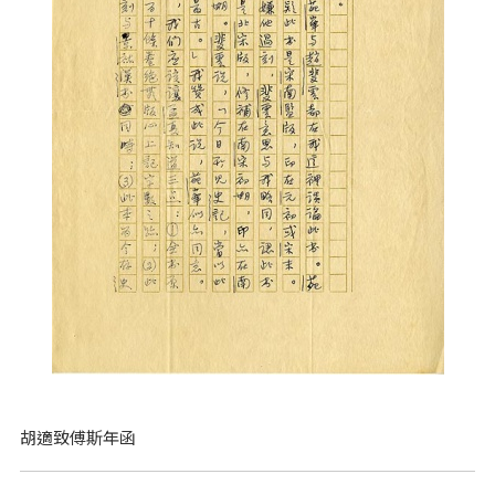
胡適致傅斯年函