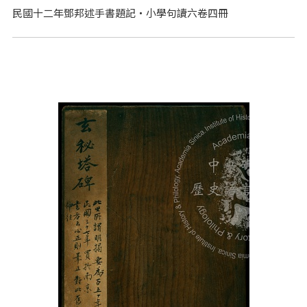
民國十二年鄧邦述手書題記‧小學句讀六卷四冊