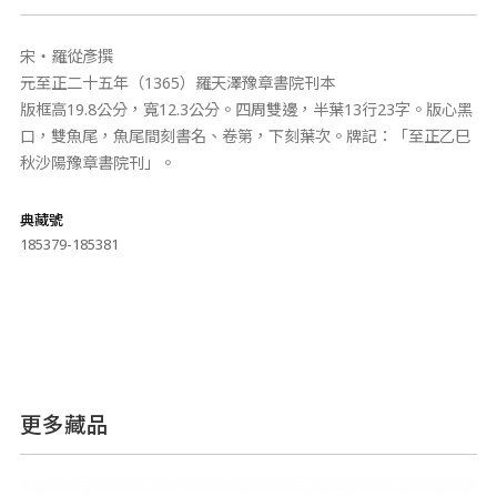
宋‧羅從彥撰
元至正二十五年（1365）羅天澤豫章書院刊本
版框高19.8公分，寬12.3公分。四周雙邊，半葉13行23字。版心黑
口，雙魚尾，魚尾間刻書名、卷第，下刻葉次。牌記：「至正乙巳
秋沙陽豫章書院刊」。
典藏號
185379-185381
更多藏品