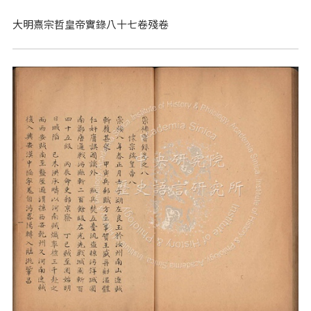
大明熹宗哲皇帝實錄八十七卷殘卷