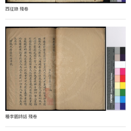
西征錄 殘卷
種李園詩話 殘卷