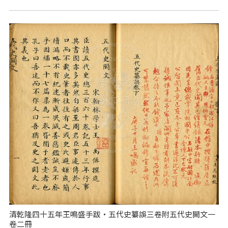
清乾隆四十五年王鳴盛手跋‧五代史纂誤三卷附五代史闕文一
卷二冊