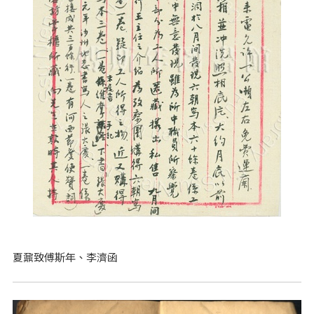
夏鼐致傅斯年、李濟函