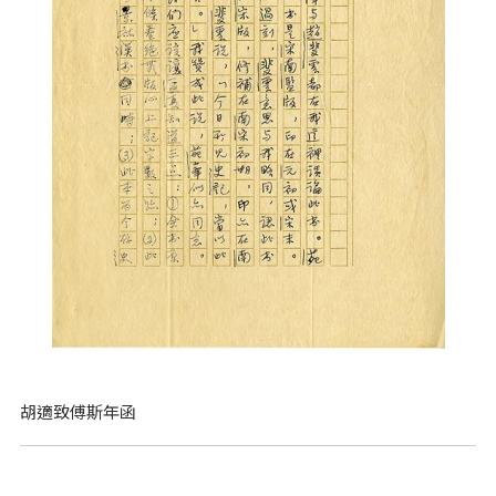
胡適致傅斯年函