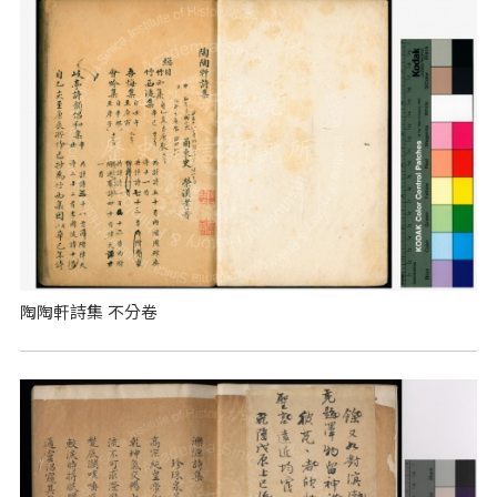
陶陶軒詩集 不分卷