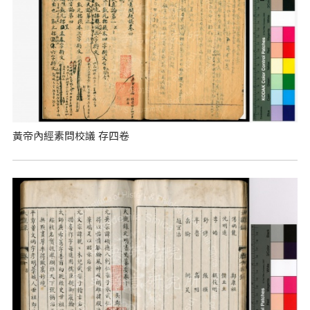
黃帝內經素問校議 存四卷