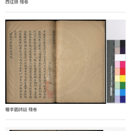
西征錄 殘卷
種李園詩話 殘卷