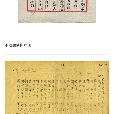
李濟致傅斯年函