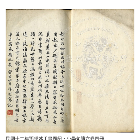
民國十二年鄧邦述手書題記‧小學句讀六卷四冊