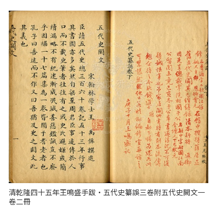
清乾隆四十五年王鳴盛手跋‧五代史纂誤三卷附五代史闕文一
卷二冊