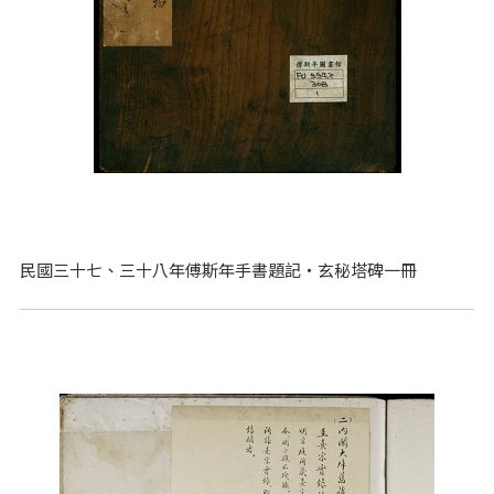
民國三十七、三十八年傅斯年手書題記‧玄秘塔碑一冊