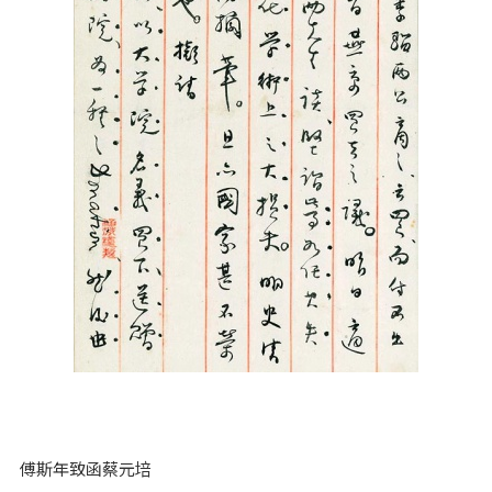
傅斯年致函蔡元培