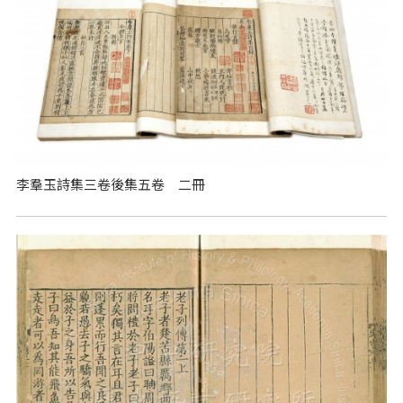
李羣玉詩集三卷後集五卷 二冊