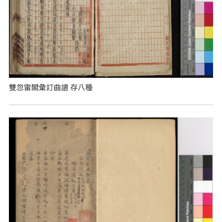
雙忽雷閣彙訂曲譜 存八種