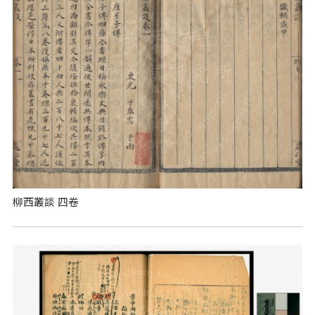
柳西叢談 四卷