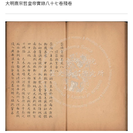
大明熹宗哲皇帝實錄八十七卷殘卷