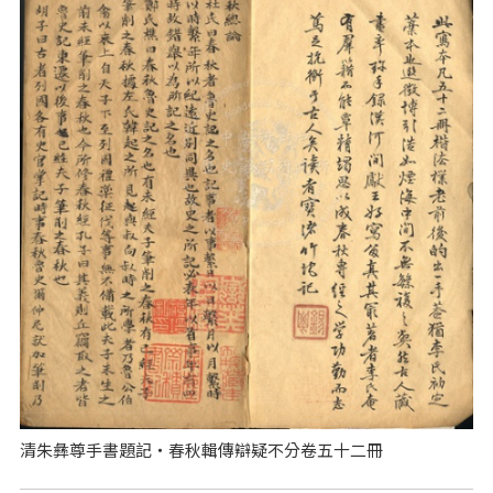
清朱彝尊手書題記‧春秋輯傳辯疑不分卷五十二冊