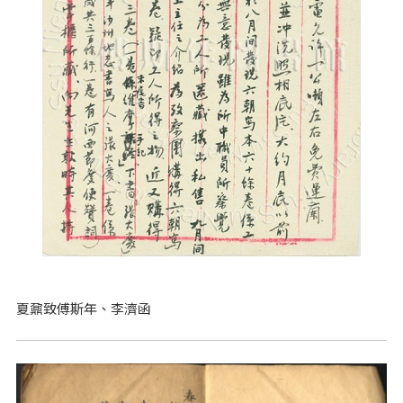
夏鼐致傅斯年、李濟函