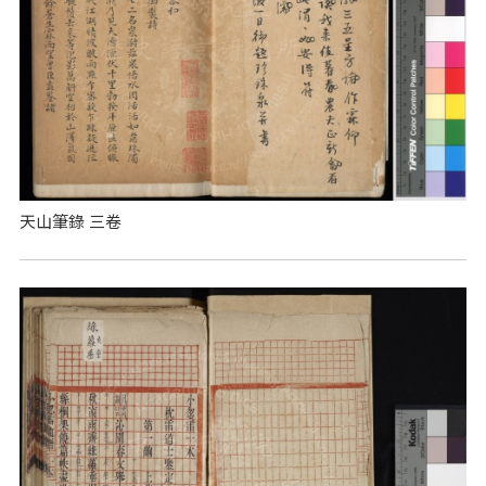
天山筆錄 三卷