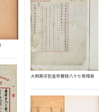
卷
大明熹宗哲皇帝實錄八十七卷殘卷