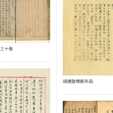
百三十卷
胡適致傅斯年函