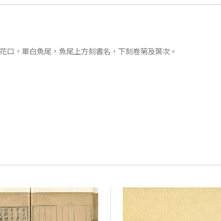
版心花口，單白魚尾，魚尾上方刻書名，下刻卷第及葉次。