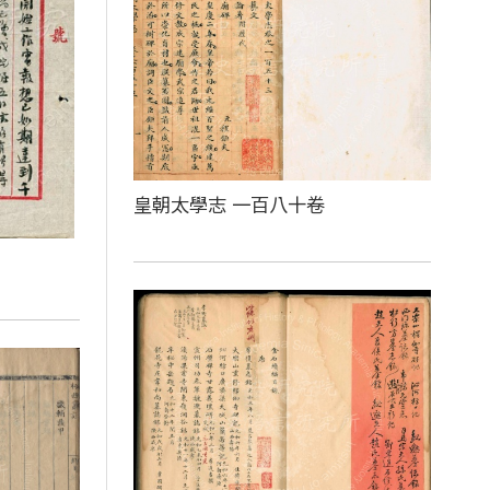
皇朝太學志 一百八十卷