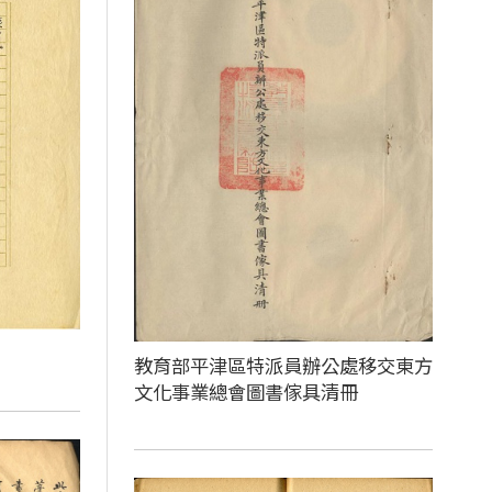
教育部平津區特派員辦公處移交東方
文化事業總會圖書傢具清冊