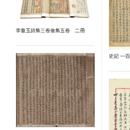
李羣玉詩集三卷後集五卷 二冊
史記 一