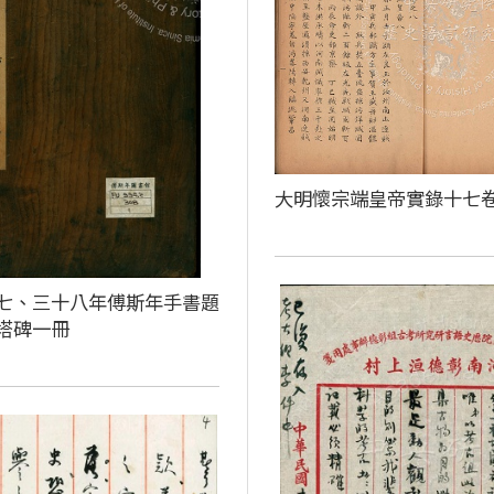
大明懷宗端皇帝實錄十七
七、三十八年傅斯年手書題
塔碑一冊