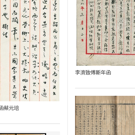
李濟致傅斯年函
函蔡元培