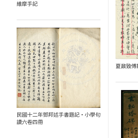
維摩手記
夏鼐致傅
民國十二年鄧邦述手書題記‧小學句
讀六卷四冊