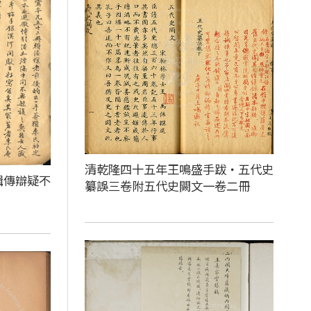
清乾隆四十五年王鳴盛手跋‧五代史
輯傳辯疑不
纂誤三卷附五代史闕文一卷二冊