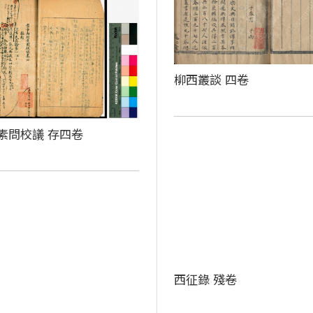
柳西叢談 四卷
素問校議 存四卷
西征錄 殘卷