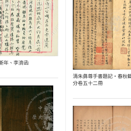
斯年、李濟函
清朱彝尊手書題記‧春秋
分卷五十二冊