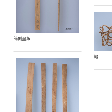
簡側墨線
繩