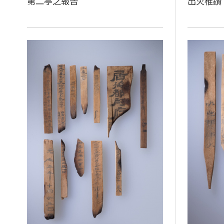
第二亭之報告
出火椎鑽