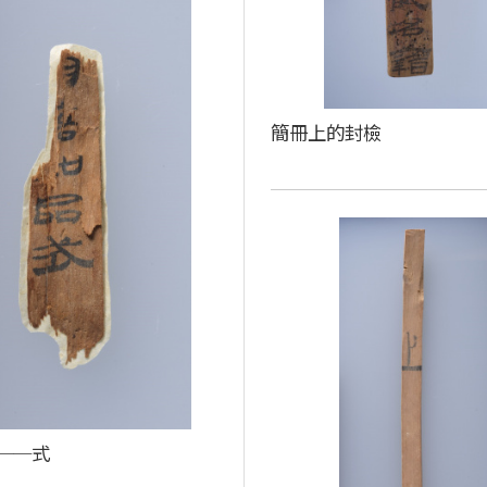
簡冊上的封檢
──式