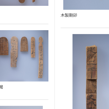
木製剛卯
楬