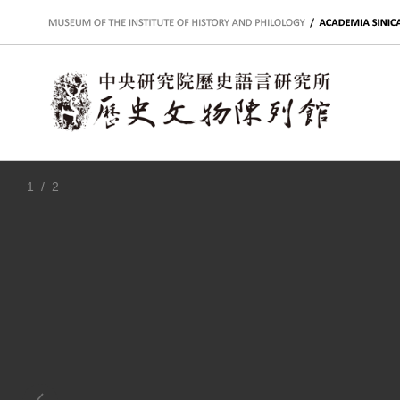
:::
1
/ 2