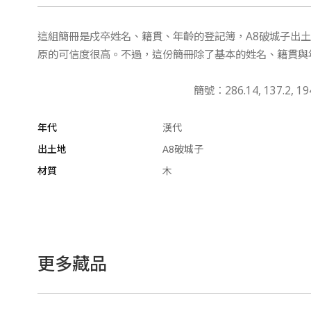
這組簡冊是戍卒姓名、籍貫、年齡的登記簿，A8破城子出
原的可信度很高。不過，這份簡冊除了基本的姓名、籍貫與
簡號：286.14, 137.2, 194.
年代
漢代
出土地
A8破城子
材質
木
更多藏品