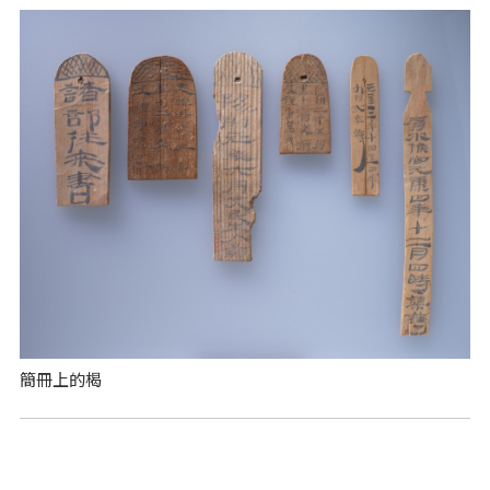
簡冊上的楬