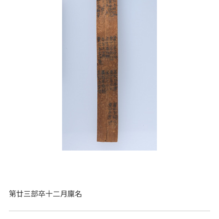
第廿三部卒十二月廩名