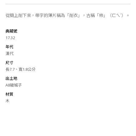
從簡上削下來，帶字的薄片稱為「削衣」，古稱「杮」（ㄈㄟˋ）。
典藏號
17.32
年代
漢代
尺寸
長7.7、寬1.8公分
出土地
A8破城子
材質
木