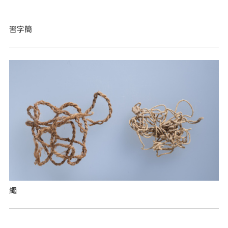
習字簡
繩