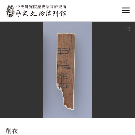
:::
:::
削衣