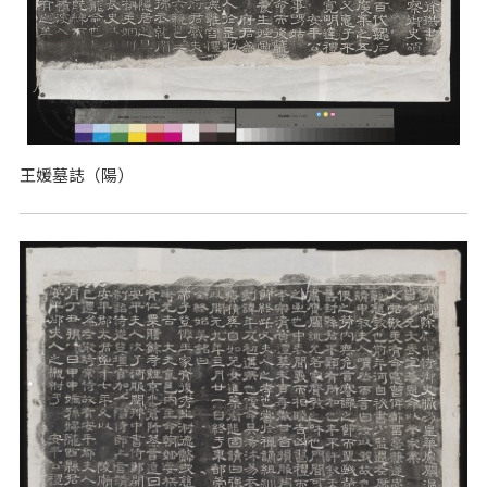
王媛墓誌（陽）