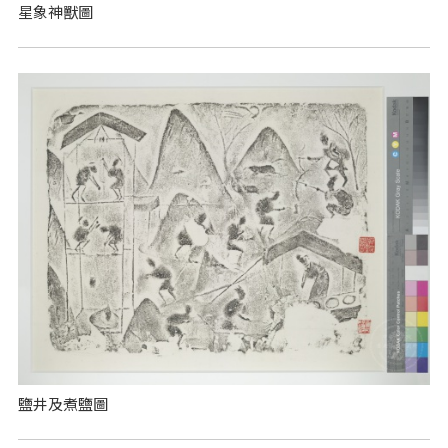
星象神獸圖
鹽井及煮鹽圖