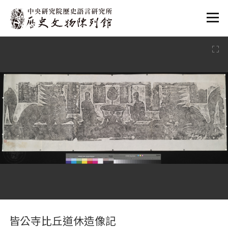
:::
:::
皆公寺比丘道休造像記