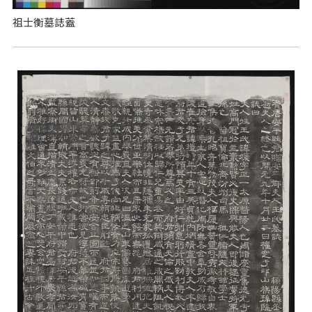
祖士衡墓誌蓋