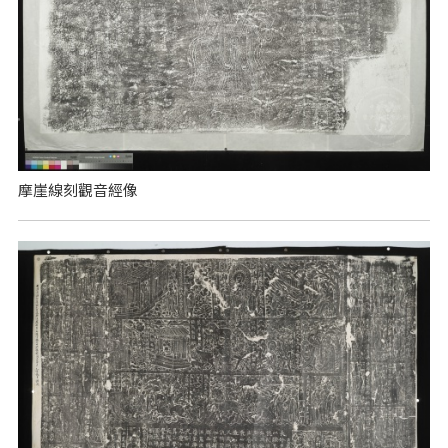
摩崖線刻觀音經像