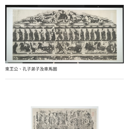
東王公、孔子弟子及車馬圖