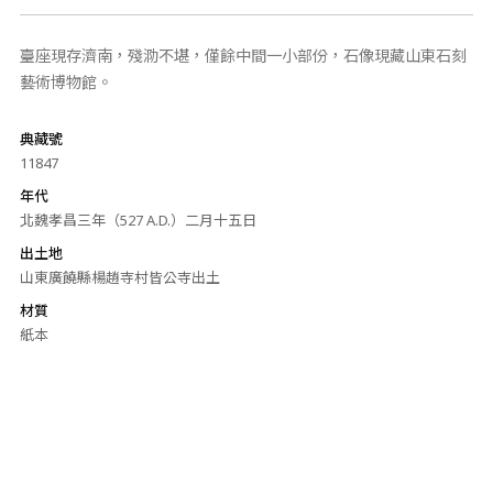
臺座現存濟南，殘泐不堪，僅餘中間一小部份，石像現藏山東石刻
藝術博物館。
典藏號
11847
年代
北魏孝昌三年（527 A.D.）二月十五日
出土地
山東廣饒縣楊趙寺村皆公寺出土
材質
紙本