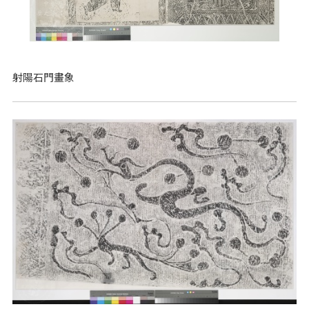
射陽石門畫象