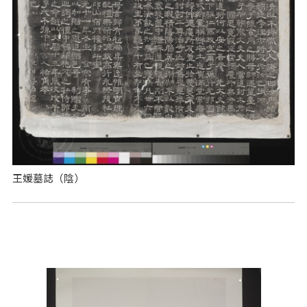
王媛墓誌（陰）