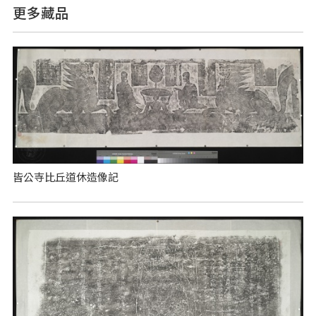
更多藏品
皆公寺比丘道休造像記