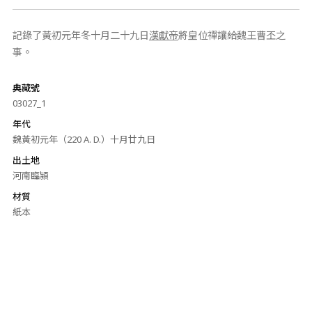
記錄了黃初元年冬十月二十九日
漢獻帝
將皇位禪讓給魏王曹丕之
事。
典藏號
03027_1
年代
魏黃初元年（220 A. D.）十月廿九日
出土地
河南臨潁
材質
紙本