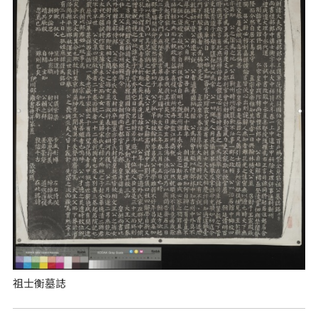
祖士衡墓誌