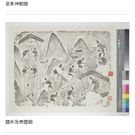
星象神獸圖
鹽井及煮鹽圖