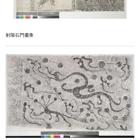
射陽石門畫象