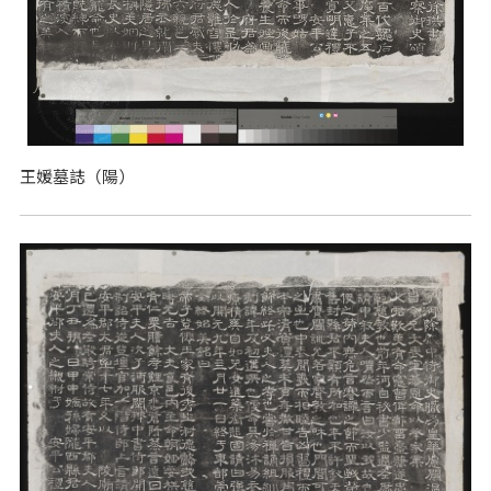
王媛墓誌（陽）