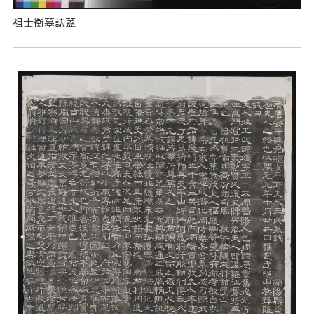
祖士衡墓誌蓋