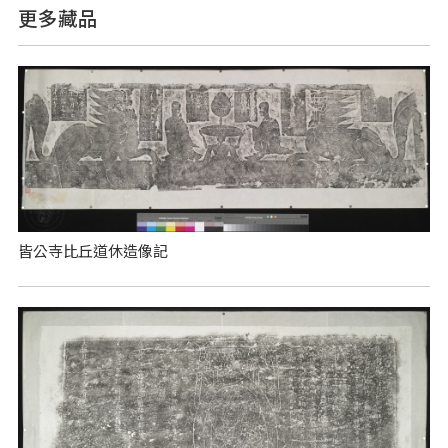
更多藏品
皆公寺比丘道休造像記