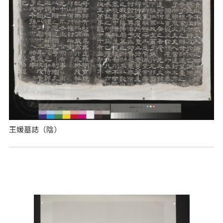
王媛墓誌（陰）