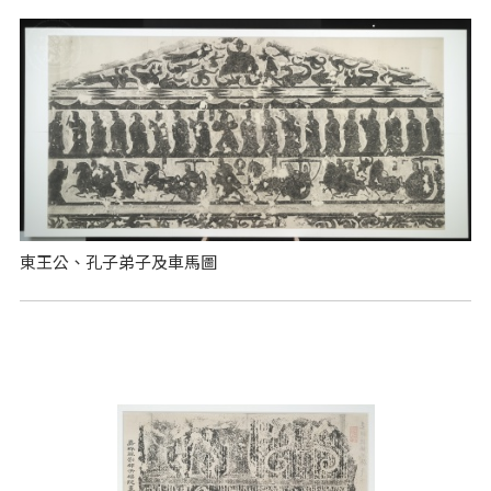
東王公、孔子弟子及車馬圖