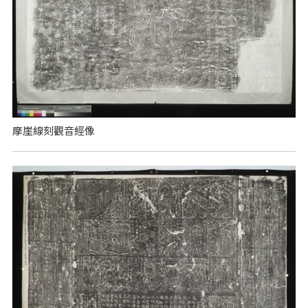
摩崖線刻觀音經像