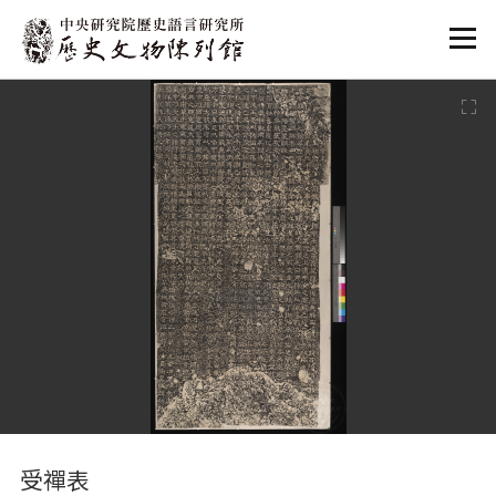
:::
:::
受禪表