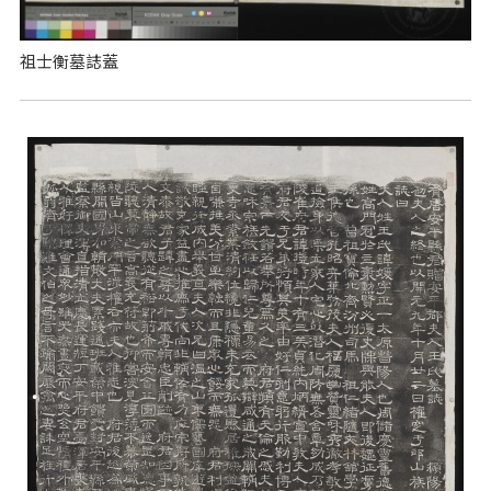
祖士衡墓誌蓋