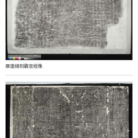
摩崖線刻觀音經像