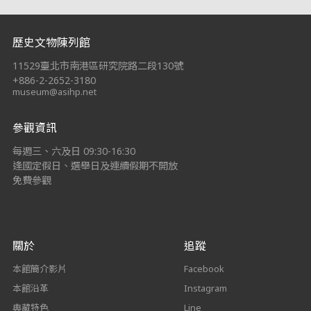
:::
歷史文物陳列館
11529臺北市南港區研究院路二段130號
+886-2-2652-3180
museum@asihp.net
參觀資訊
每週三、六及日 09:30-16:30
逢國定假日、選舉日及連續假期不開放
免費參觀
關於
追蹤
本館簡介影片
Facebook
本館沿革
Instagram
典藏特色
Line