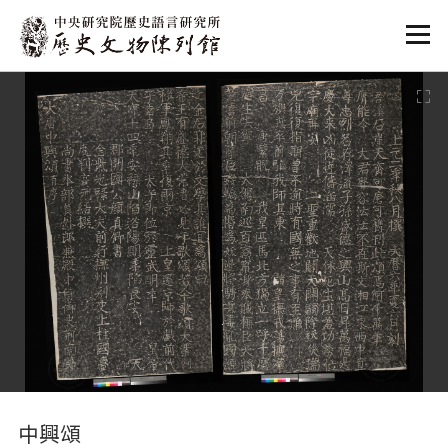
:::
:::
中興頌