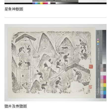
星象神獸圖
鹽井及煮鹽圖