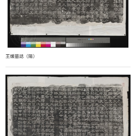
王媛墓誌（陽）