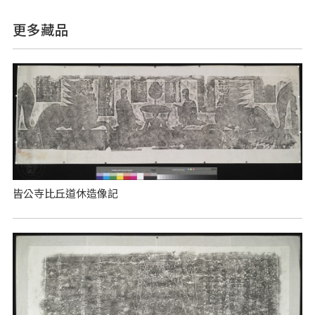
更多藏品
皆公寺比丘道休造像記