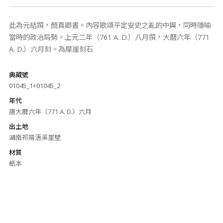
此為元結撰，顏真卿書。內容歌頌平定安史之亂的中興，同時隱喻
當時的政治局勢。上元二年（761 A. D.）八月撰，大曆六年（771
A. D.）六月刻。為摩崖刻石
典藏號
01045_1+01045_2
年代
唐大曆六年（771 A. D.）六月
出土地
湖南祁陽浯溪崖壁
材質
紙本