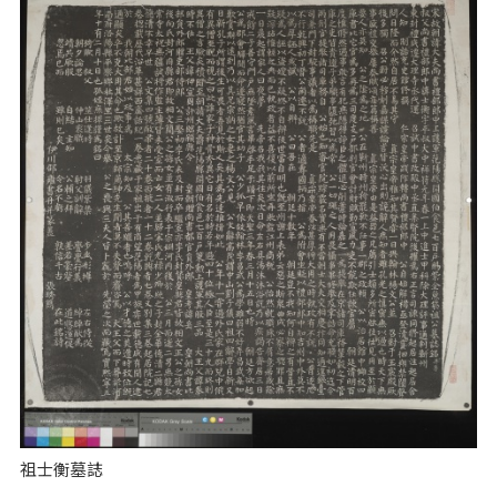
祖士衡墓誌