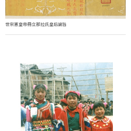
世宗憲皇帝冊立那拉氏皇后諭旨