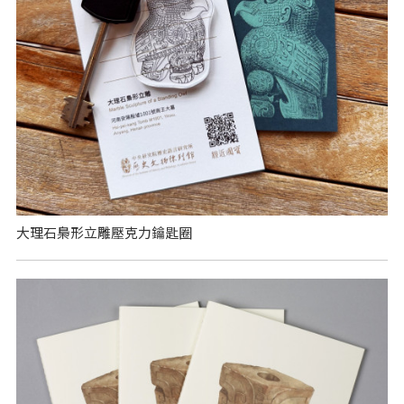
大理石梟形立雕壓克力鑰匙圈