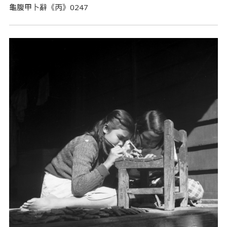
龜腹甲卜辭《丙》0247