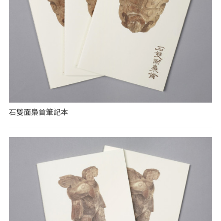
石雙面梟首筆記本