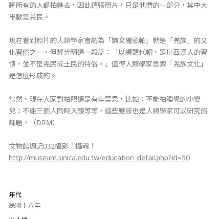
將所有的人都拍進去，因此這張照片，只是他們的一部分，其中大
半數是羌民。
現在看到照片的人類學家會認為「婦女纏頭帕」就是「羌族」的文
化習俗之一，但黎光明這一段話：「以纏頭代帽，是川西漢人的習
慣，並不是羌民或土民的特俗。」值得人類學家思索「羌族文化」
是怎麼形成的。
當然，現在大家對拍照還是有些禁忌，比如：不能拍睡覺的小嬰
兒；不能三個人同時入鏡等等，這些應該也是人類學家可以研究的
課題。（DRM）
文物館週記032攝影！攝魂！
http://museum.sinica.edu.tw/education_detail.php?id=50
年代
民國十八年