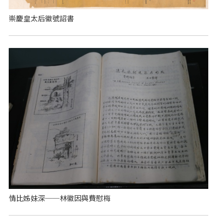
崇慶皇太后徽號詔書
情比姊妹深──林徽因與費慰梅