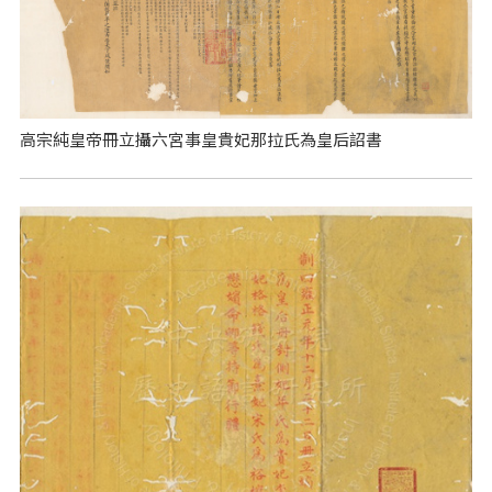
高宗純皇帝冊立攝六宮事皇貴妃那拉氏為皇后詔書