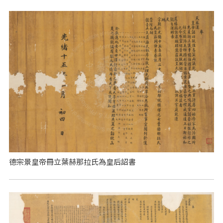
德宗景皇帝冊立葉赫那拉氏為皇后詔書