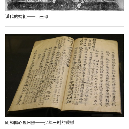
漢代的媽祖──西王母
剛觸儂心舊日然──少年王韜的愛戀