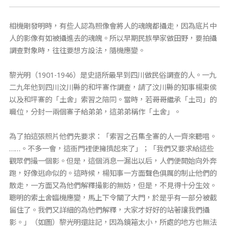
相機剛發明時，有些人認為照像會將人的魂魄都攝走，因為底片中
人的影像有如被攝進去的魂魄。所以早期民族學家做田野，要拍攝
調查對象時，往往要想方設法，隨機應變。
黎光明（1901-1946）是史語所最早到四川做民俗調查的人。一九
二九年他到四川汶川縣的和坪寨作調查，請了汶川縣的知事楊東侯
以及和坪寨的「土舍」索習之陪同。當時，若哥哥繼承「土司」的
職位，分封一兩個寨子給弟弟，這弟弟稱作「土舍」。
為了拍這張照片他們先要求：「索習之召集全寨的人一齊來聽唱。
……。不多一會，這衙門裡便擁擠起來了」；「我們又要求給這些
觀眾們撮一個影。但是，這個消息一漏出以后，人們便開始向外奔
跑，好像逃命似的。這時候，楊知事一方面聲色俱厲的制止他們的
散走，一方面又為他們解釋撮影的無妨，但是，不見得十分生效。
聰明的索土舍臨機應變，馬上下令關了大門，於是乎有一部分被截
留住了。我們又詳細的為他們解釋，大家才好好的站著讓我們攝
影。」（如圖）黎光明還註記，因為鏡箱太小，所處的地方也無法