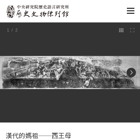
:::
1
/ 2
:::
漢代的媽祖──西王母