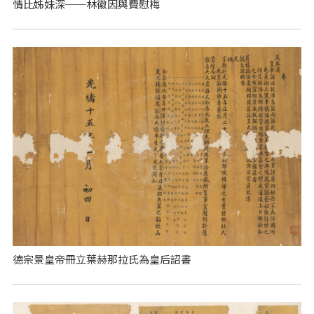
情比姊妹深──林徽因與費慰梅
德宗景皇帝冊立葉赫那拉氏為皇后詔書