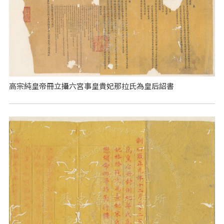
高宗純皇帝冊立攝六宮事皇貴妃那拉氏為皇后詔書