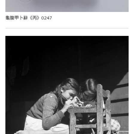
龜腹甲卜辭《丙》0247