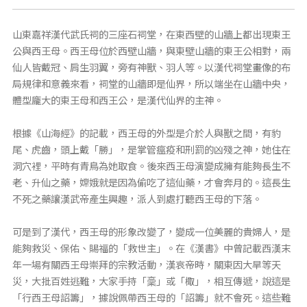
山東嘉祥漢代武氏祠的三座石祠堂，在東西壁的山牆上都出現東王
公與西王母。西王母位於西壁山牆，與東壁山牆的東王公相對，兩
仙人皆戴冠、肩生羽翼，旁有神獸、羽人等。以漢代祠堂畫像的布
局規律和意義來看，祠堂的山牆即是仙界，所以端坐在山牆中央，
體型龐大的東王母和西王公，是漢代仙界的主神。
根據《山海經》的記載，西王母的外型是介於人與獸之間，有豹
尾、虎齒，頭上戴「勝」，是掌管瘟疫和刑罰的凶殘之神，她住在
洞穴裡，平時有青鳥為她取食。後來西王母演變成擁有能夠長生不
老、升仙之藥，嫦娥就是因為偷吃了這仙藥，才會奔月的。這長生
不死之藥讓漢武帝產生興趣，派人到處打聽西王母的下落。
可是到了漢代，西王母的形象改變了，變成一位美麗的貴婦人，是
能夠救災、保佑、賜福的「救世主」。在《漢書》中曾記載西漢末
年一場有關西王母崇拜的宗教活動，漢哀帝時，關東因大旱等天
災，大批百姓逃難，大家手持「稾」或「棷」，相互傳遞，說這是
「行西王母詔籌」，據說佩帶西王母的「詔籌」就不會死。這些難