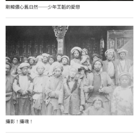
剛觸儂心舊日然──少年王韜的愛戀
攝影！攝魂！