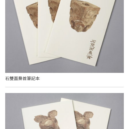
石雙面梟首筆記本