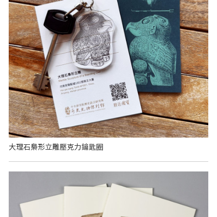
大理石梟形立雕壓克力鑰匙圈