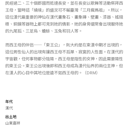
民經過二、三十個郡國而抵達長安，並在長安以歌舞等活動祭拜西
王母，當時這「繞境」的盛況可不輸臺灣「三月瘋媽祖」。所以，
這位漢代最重要的神仙在漢代畫象石、畫象磚、壁畫、漆器、搖錢
樹、銅鏡等器物上都可見到她的倩影，她的身旁還常會出現服侍她
的九尾狐、三足烏、蟾蜍、玉兔和羽人等。
而西王母的伴侶──「東王公」，則大約是在東漢中期才出現的，
這位男性仙人的出現有讓西王母不孤單、寂寞的人性面。在漢代的
宇宙觀，任何事物都分陰陽，西王母是陰性的女神，因此需要陽性
的東王公。東王公出現後即和西王母成為漢代仙界的兩位主神，但
在漢人的心目中其地位是遠不如西王母的。（DRM）
年代
漢代
出土地
山東嘉祥