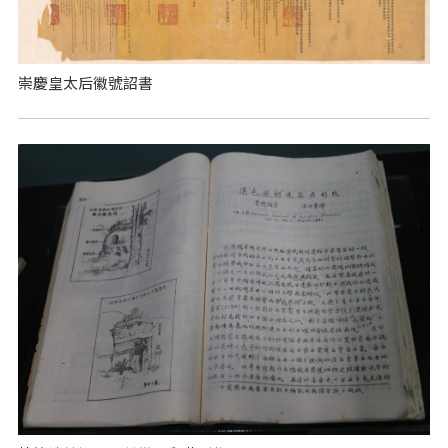
崇慶皇太后徽號詔書