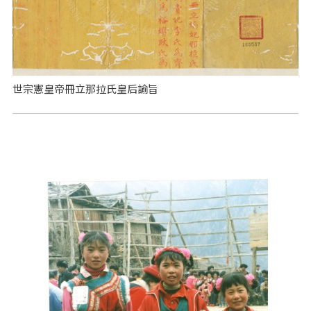
世宗憲皇帝冊立那拉氏皇后諭旨