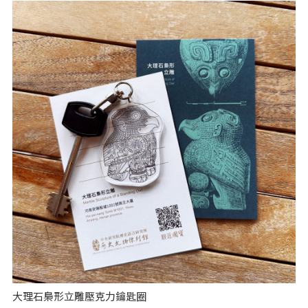
大理石梟形立雕壓克力鑰匙圈