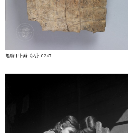
龜腹甲卜辭《丙》0247