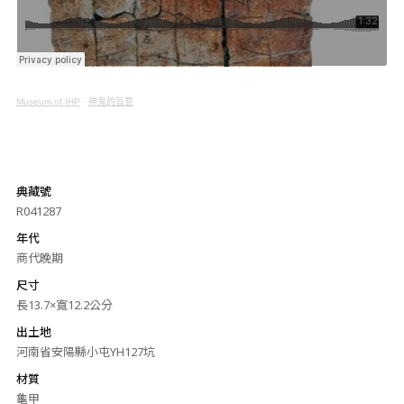
Museum of IHP
·
神鬼的旨意
典藏號
R041287
年代
商代晚期
尺寸
長13.7×寬12.2公分
出土地
河南省安陽縣小屯YH127坑
材質
龜甲