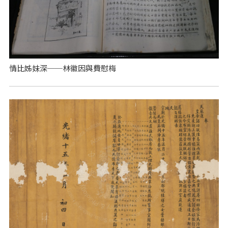
情比姊妹深──林徽因與費慰梅