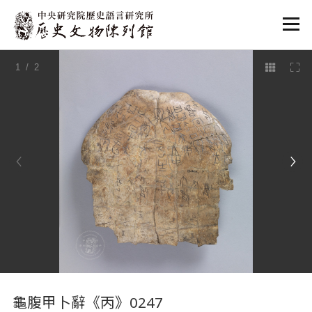
:::
1
/ 2
:::
龜腹甲卜辭《丙》0247