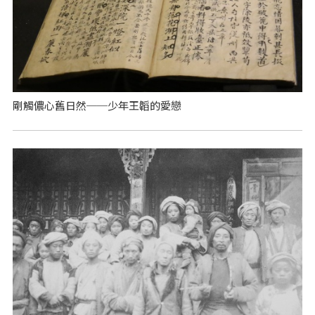
剛觸儂心舊日然──少年王韜的愛戀