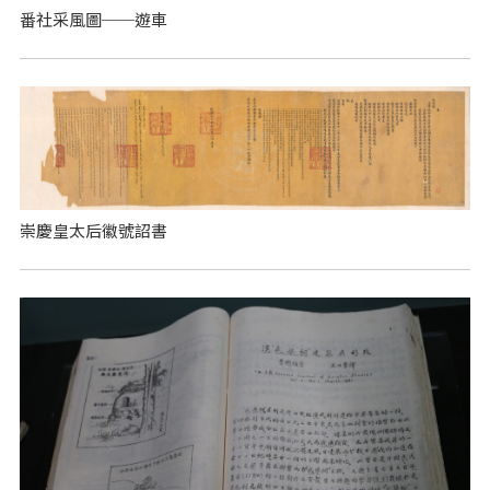
番社采風圖──遊車
崇慶皇太后徽號詔書