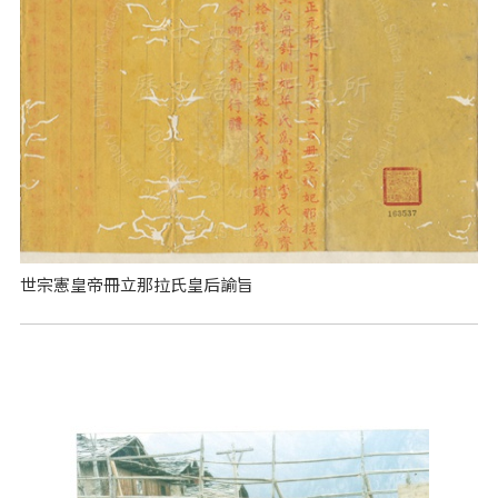
世宗憲皇帝冊立那拉氏皇后諭旨