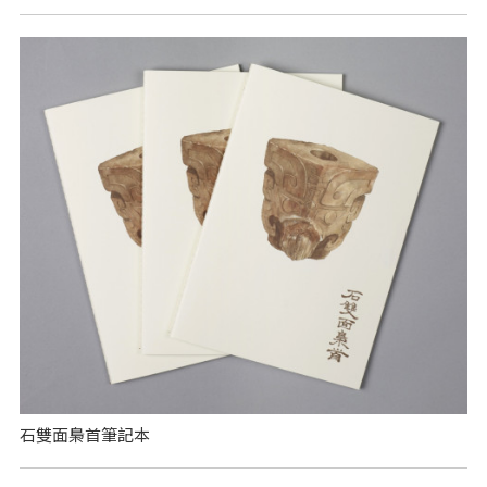
石雙面梟首筆記本