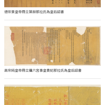
德宗景皇帝冊立葉赫那拉氏為皇后詔書
高宗純皇帝冊立攝六宮事皇貴妃那拉氏為皇后詔書