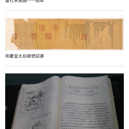
番社采風圖──遊車
崇慶皇太后徽號詔書