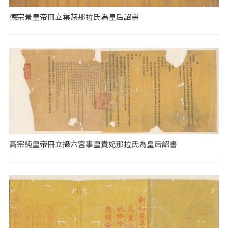
德宗景皇帝冊立葉赫那拉氏為皇后詔書
高宗純皇帝冊立攝六宮事皇貴妃那拉氏為皇后詔書