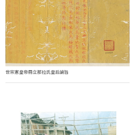
世宗憲皇帝冊立那拉氏皇后諭旨