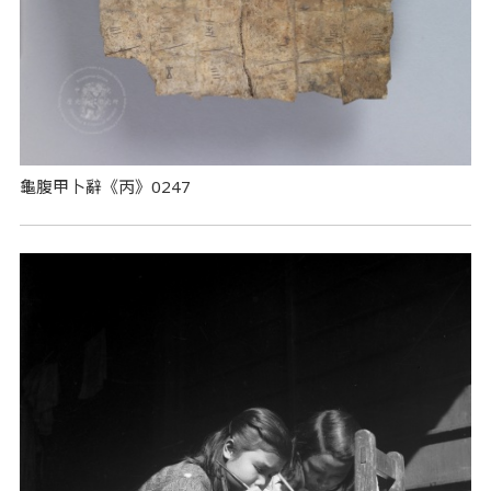
龜腹甲卜辭《丙》0247