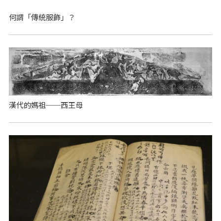
何謂「傳統服飾」？
漢代的媽祖──西王母