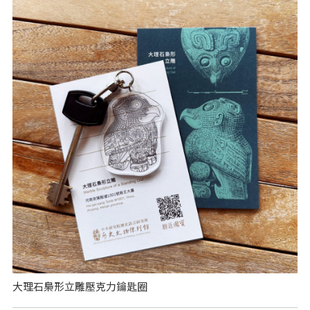
大理石梟形立雕壓克力鑰匙圈