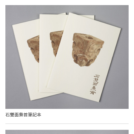
石雙面梟首筆記本