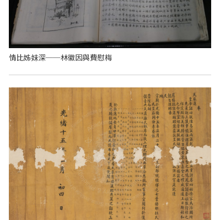
情比姊妹深──林徽因與費慰梅