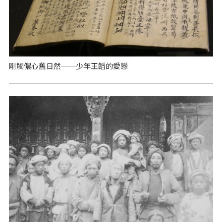
剛觸儂心舊日然──少年王韜的愛戀