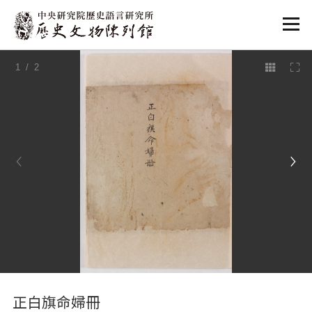
:::
1
/ 2
:::
正白旗命婦冊