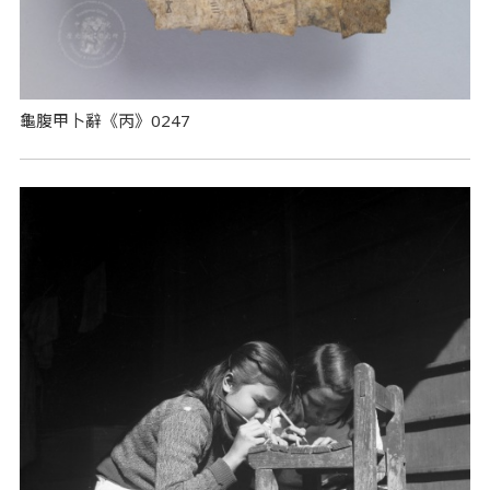
龜腹甲卜辭《丙》0247