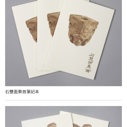
石雙面梟首筆記本