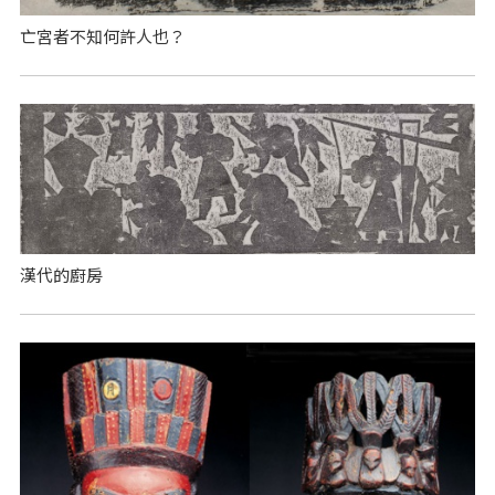
亡宮者不知何許人也？
漢代的廚房