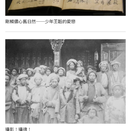
剛觸儂心舊日然──少年王韜的愛戀
攝影！攝魂！