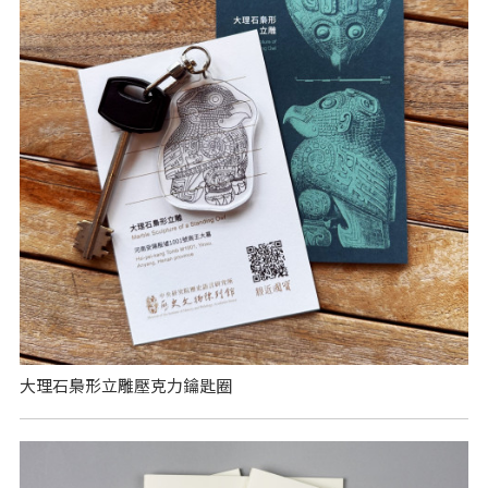
大理石梟形立雕壓克力鑰匙圈