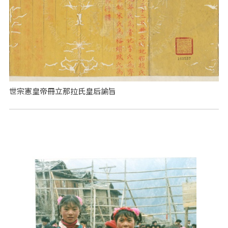
世宗憲皇帝冊立那拉氏皇后諭旨