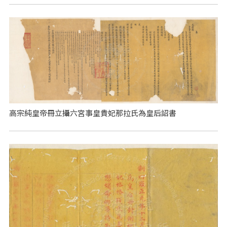
高宗純皇帝冊立攝六宮事皇貴妃那拉氏為皇后詔書