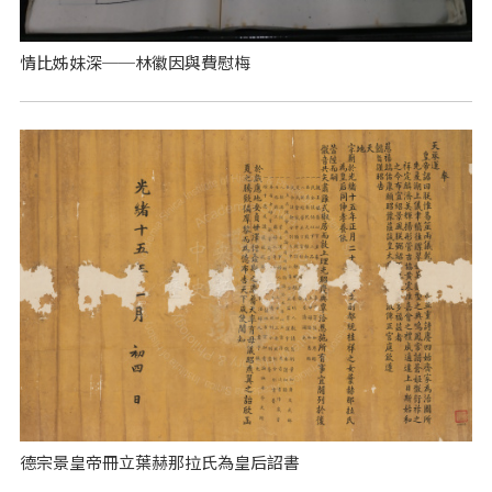
情比姊妹深──林徽因與費慰梅
德宗景皇帝冊立葉赫那拉氏為皇后詔書