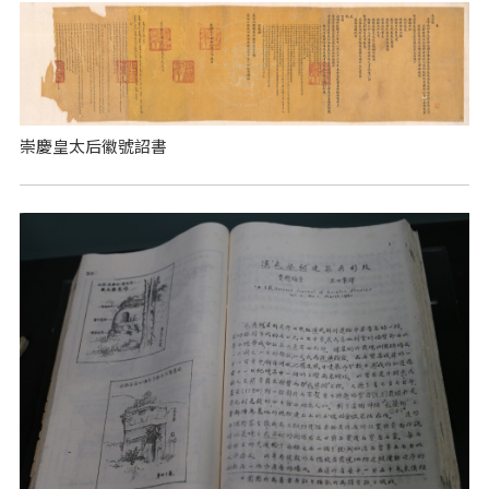
崇慶皇太后徽號詔書