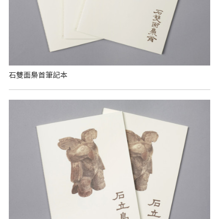
石雙面梟首筆記本