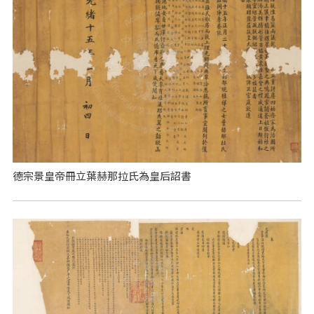
德宗景皇帝冊立葉赫那拉氏為皇后詔書