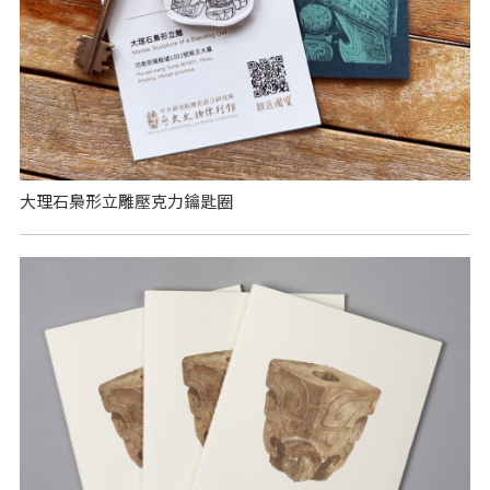
大理石梟形立雕壓克力鑰匙圈