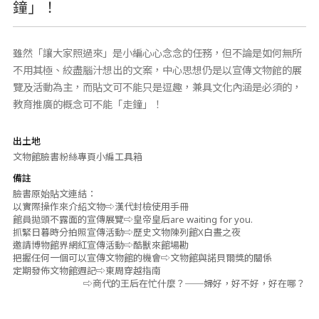
鐘」！
雖然「讓大家照過來」是小編心心念念的任務，但不論是如何無所
不用其極、絞盡腦汁想出的文案，中心思想仍是以宣傳文物館的展
覽及活動為主，而貼文可不能只是逗趣，兼具文化內涵是必須的，
教育推廣的概念可不能「走鐘」！
出土地
文物館臉書粉絲專頁小編工具箱
備註
臉書原始貼文連結：
以實際操作來介紹文物
⇨漢代封檢使用手冊
館員拋頭不露面的宣傳展覽
⇨皇帝皇后are waiting for you.
抓緊日暮時分拍照宣傳活動
⇨歷史文物陳列館X白晝之夜
邀請博物館界網紅宣傳活動
⇨酷獸來館場勘
把握任何一個可以宣傳文物館的機會
⇨文物館與諾貝爾獎的關係
定期發佈文物館週記
⇨東周穿越指南
⇨商代的王后在忙什麼？──婦好，好不好，好在哪？