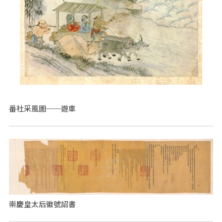
番社采風圖──遊車
崇慶皇太后徽號詔書