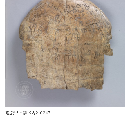
龜腹甲卜辭《丙》0247