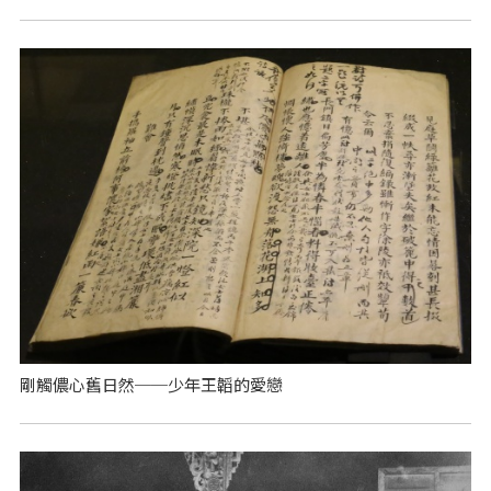
剛觸儂心舊日然──少年王韜的愛戀