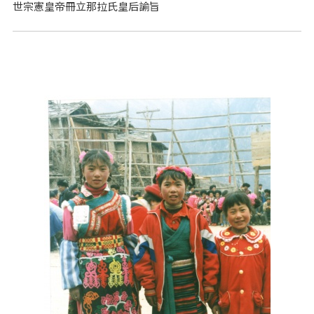
世宗憲皇帝冊立那拉氏皇后諭旨