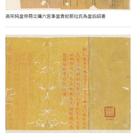
高宗純皇帝冊立攝六宮事皇貴妃那拉氏為皇后詔書