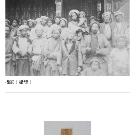
攝影！攝魂！