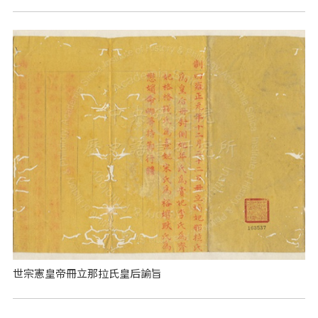
世宗憲皇帝冊立那拉氏皇后諭旨