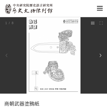
:::
1
/ 8
:::
商朝武器塗鴉紙