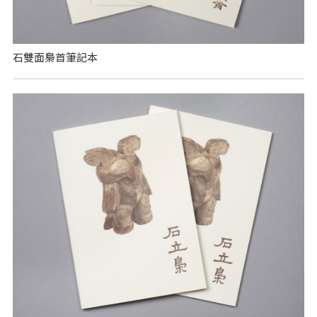
石雙面梟首筆記本