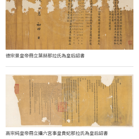
德宗景皇帝冊立葉赫那拉氏為皇后詔書
高宗純皇帝冊立攝六宮事皇貴妃那拉氏為皇后詔書