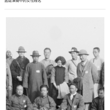
居延漢簡中的女性賤名