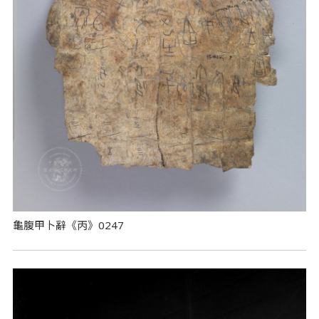
龜腹甲卜辭《丙》0247