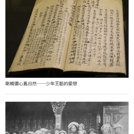
剛觸儂心舊日然──少年王韜的愛戀