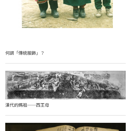
何謂「傳統服飾」？
漢代的媽祖──西王母