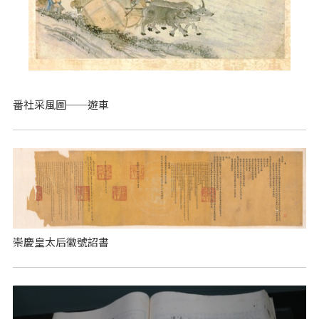
番社采風圖──遊車
崇慶皇太后徽號詔書