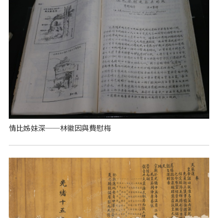
情比姊妹深──林徽因與費慰梅