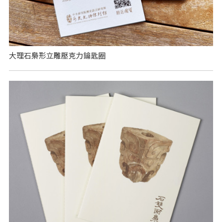
大理石梟形立雕壓克力鑰匙圈