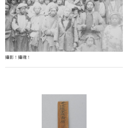
攝影！攝魂！