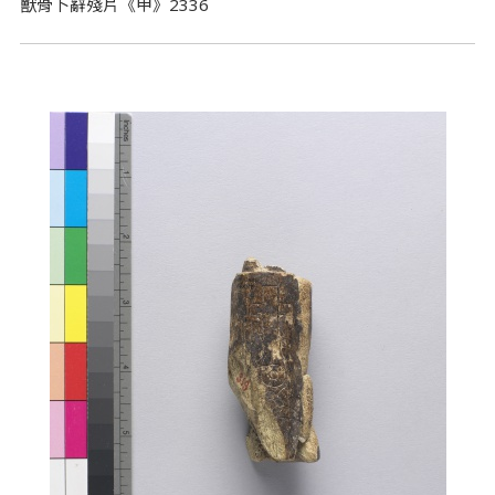
獸骨卜辭殘片《甲》2336