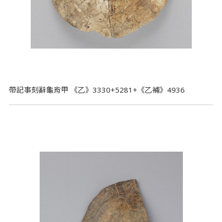
帶記事刻辭龜背甲 《乙》3330+5281+《乙補》4936