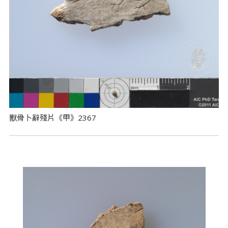
獸骨卜辭殘片《甲》2367