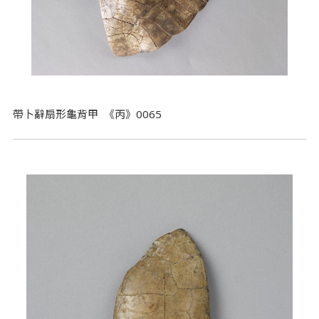
帶卜辭扇形龜背甲 《丙》0065