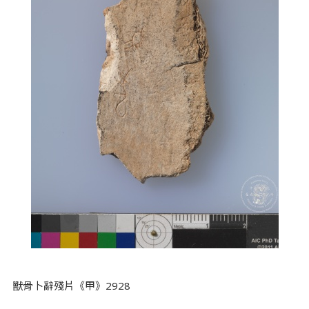
獸骨卜辭殘片《甲》2928