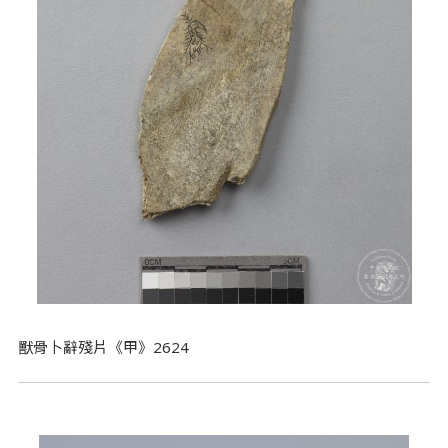
獸骨卜辭殘片《甲》2624