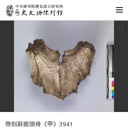
:::
:::
帶刻辭鹿頭骨《甲》3941