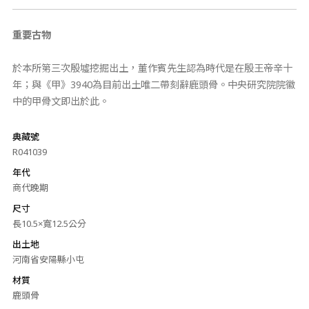
重要古物
於本所第三次殷墟挖掘出土，董作賓先生認為時代是在殷王帝辛十
年；與《甲》3940為目前出土唯二帶刻辭鹿頭骨。中央研究院院徽
中的甲骨文即出於此。
典藏號
R041039
年代
商代晚期
尺寸
長10.5×寬12.5公分
出土地
河南省安陽縣小屯
材質
鹿頭骨