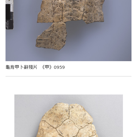
龜背甲卜辭殘片 《甲》0959