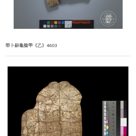
帶卜辭龜腹甲《乙》4603