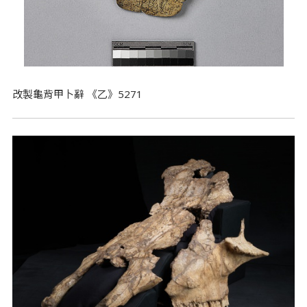
改製龜背甲卜辭 《乙》5271