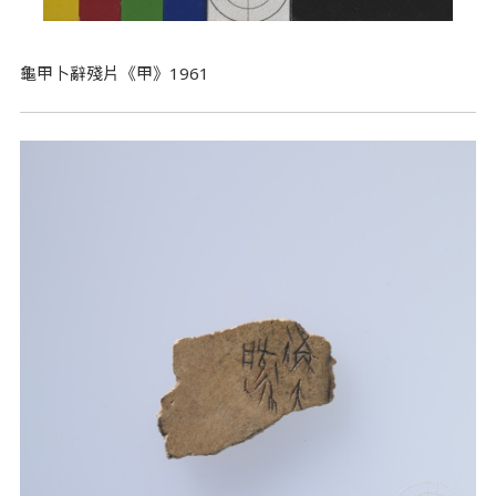
龜甲卜辭殘片《甲》1961