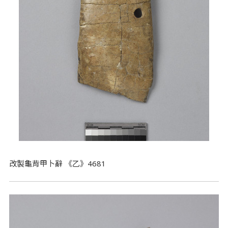
改製龜背甲卜辭 《乙》4681