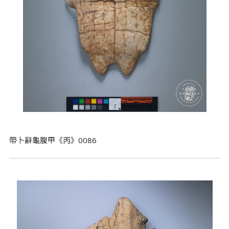
帶卜辭龜腹甲《丙》0086