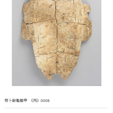
帶卜辭龜腹甲 《丙》0008