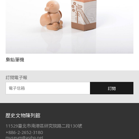
梟鉛筆機
訂閱電子報
訂閱
:::
歷史文物陳列館
11529臺北市南港區研究院路二段130號
+886-2-2652-3180
museum@asihp.net