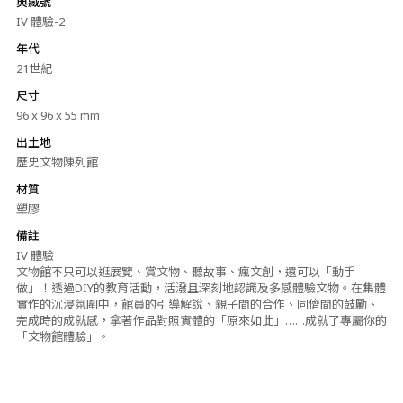
典藏號
IV 體驗-2
年代
21世紀
尺寸
96 x 96 x 55 mm
出土地
歷史文物陳列館
材質
塑膠
備註
IV 體驗
文物館不只可以逛展覽、賞文物、聽故事、瘋文創，還可以「動手
做」！透過DIY的教育活動，活潑且深刻地認識及多感體驗文物。在集體
實作的沉浸氛圍中，館員的引導解說、親子間的合作、同儕間的鼓勵、
完成時的成就感，拿著作品對照實體的「原來如此」……成就了專屬你的
「文物館體驗」。