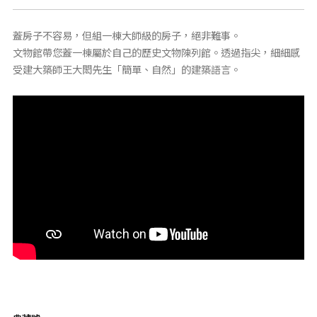
蓋房子不容易，但組一棟大師級的房子，絕非難事。
文物館帶您蓋一棟屬於自己的歷史文物陳列館。透過指尖，細細感
受建大築師王大閎先生「簡單、自然」的建築語言。