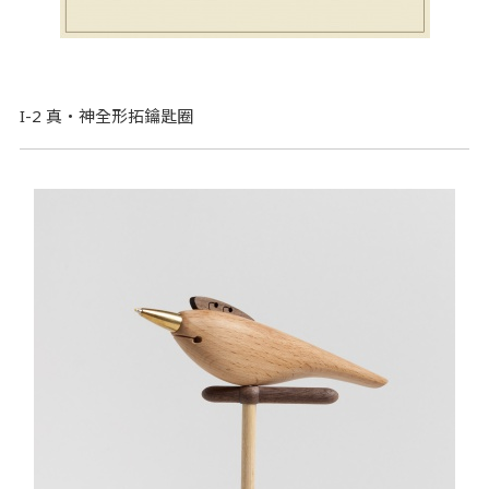
I-2 真
．
神全形拓鑰匙圈