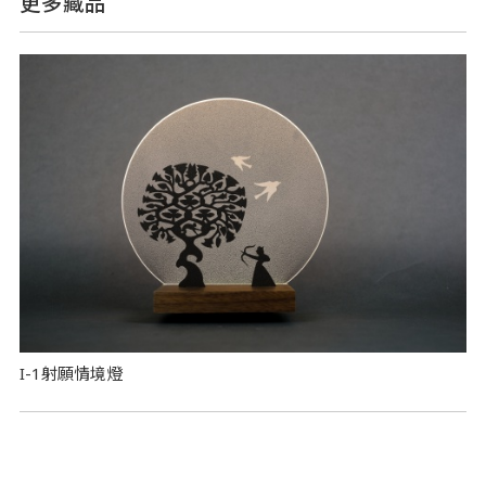
更多藏品
I-1射願情境燈