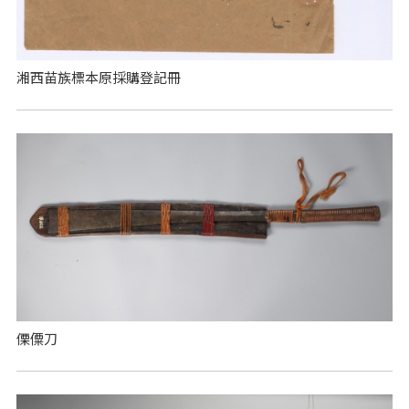
湘西苗族標本原採購登記冊
傈僳刀