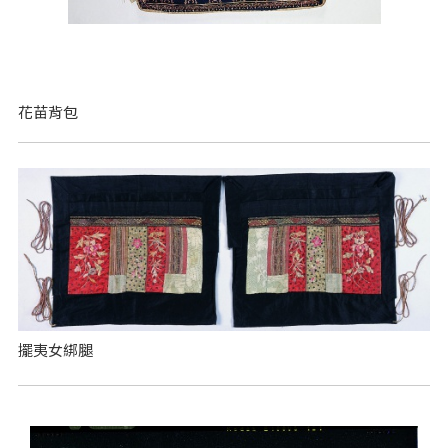
花苗背包
擺夷女綁腿