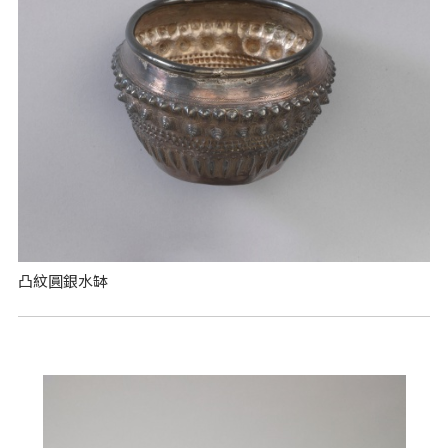
凸紋圓銀水缽