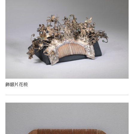
飾銀片花梳