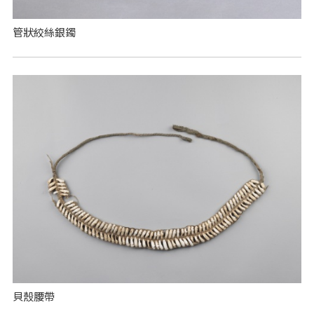
管狀絞絲銀鐲
貝殼腰帶