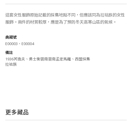
這套女性服飾原始記載的採集地點不同，但應該同為拉祜族的女性
服飾。兩件的材質較厚，應是為了預防冬天高寒山區的氣候。
典藏號
E00003、E00004
備註
1936芮逸夫、勇士衡雲南雲南孟定馬羅、西盟採集
拉祜族
更多藏品