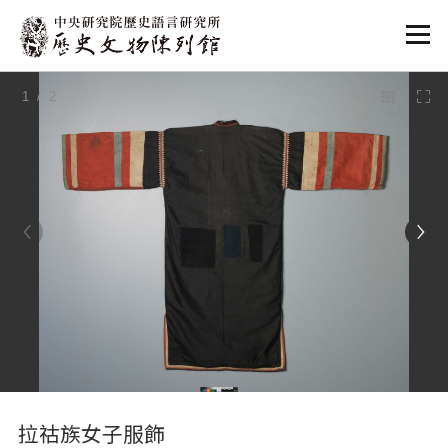
:::
1
/ 2
:::
拉祜族女子服飾