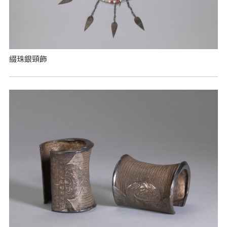
綴珠銀頸飾