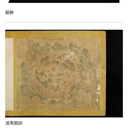
銀飾
滇夷圖說